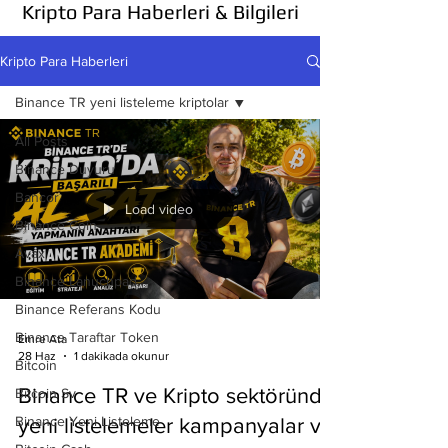
Kripto Para Haberleri & Bilgileri
Kripto Para Haberleri
Binance TR yeni listeleme kriptolar
All Posts
Binance Duyuru
Bancor
Load video
Binance Coin
Avax
Binance Lanuchpad
Binance Referans Kodu
Binance Taraftar Token
Emre Ata
28 Haz
1 dakikada okunur
Bitcoin
Binance TR ve Kripto sektöründe
Bitcoin Sv
Binance Yeni Listeleme
yeni listelemeler kampanyalar ve