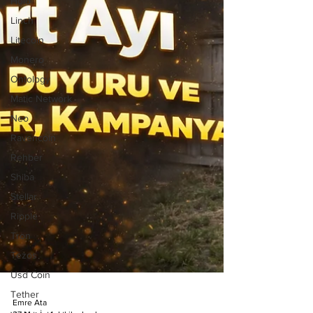
Holo
Linch
Litecoin
Monero
Ontology
Matic Network
Neo
Ravencoin
Rehber
Shiba
Stellar
Ripple
Tron
Tezos
Usd Coin
Tether