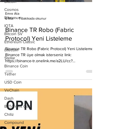
Bitcoin
Cosmos
Ethereum
Emre Ata
6 Mar
1 dakikada okunur
IOTA
Bitcoin SV
Binance TR Robo (Fabric
Ethereum Classic
Protocol) Yeni Listeleme
Litecoin
Binance TR Robo (Fabric Protocol) Yeni Listeleme
Stellar
Binance TR üye olmak isterseniz link:
Binance Coin
https://binance-tr.onelink.me/a2LU/cc?
pid=contentcreators&c=EmreAta&af_adset=All&af_s
Tether
iteid=BNC01 Binance TR Robo'yu listeliyor, KYC
USD Coin
tamamlayarak, banka hesabınızdan Binance TR'ye
VeChain
para aktarıp al sat yapabilirsiniz. Binance TR Resmi
Makale:
Dash
https://www.binance.tr/tr/blog/geli%C5%9Fmeler/bin
BitTorrent Coin
ance-tr-robo-fabric-protocolyu-try-i%C5%9Flem-
Chiliz
%C3%A7iftinde-listeleyecek-1467 #kriptopara #robo
#binanc
Compound