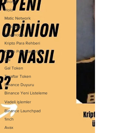
Elrond
Holo
Matic Network
Ontology
Ravencoin
Kripto Para Rehberi
Kripto Para Haberleri
Dai
Gal Token
Taraftar Token
Binance Duyuru
Binance Yeni Listeleme
Vadeli işlemler
Binance Launchpad
1inch
Avax