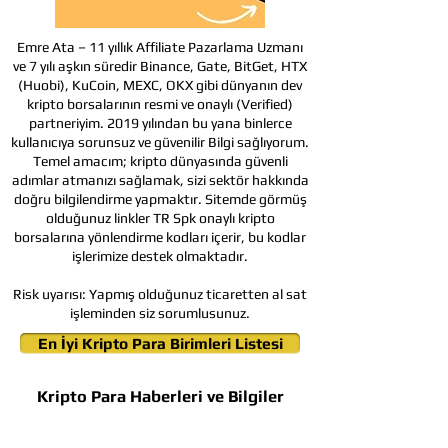
Emre Ata – 11 yıllık Affiliate Pazarlama Uzmanı
ve 7 yılı aşkın süredir Binance, Gate, BitGet, HTX
(Huobi), KuCoin, MEXC, OKX gibi dünyanın dev
kripto borsalarının resmi ve onaylı (Verified)
partneriyim. 2019 yılından bu yana binlerce
kullanıcıya sorunsuz ve güvenilir Bilgi sağlıyorum.
Temel amacım; kripto dünyasında güvenli
adımlar atmanızı sağlamak, sizi sektör hakkında
doğru bilgilendirme yapmaktır. Sitemde görmüş
olduğunuz linkler TR Spk onaylı kripto
borsalarına yönlendirme kodları içerir, bu kodlar
işlerimize destek olmaktadır.
Risk uyarısı:
Yapmış olduğunuz ticaretten al sat
işleminden siz sorumlusunuz.
En İyi Kripto Para Birimleri Listesi
Kripto Para Haberleri ve Bilgiler