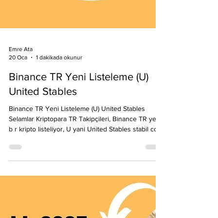
Emre Ata
20 Oca
1 dakikada okunur
Binance TR Yeni Listeleme (U)
United Stables
Binance TR Yeni Listeleme (U) United Stables
Selamlar Kriptopara TR Takipçileri, Binance TR yeni
b r kripto listeliyor, U yani United Stables stabil coini
ile trade yapabilirsiniz. Piyasa yapıcı komisyon sıfır
olarak dikkat çekiyor. Binance TR yeniliklerinden
faydalanmak veya haberdar olmak için web sitemiz
veya sosyal medya kanallarımızı takip edebilirsiniz.
Binance TR kayıt sayfası: https://binance-