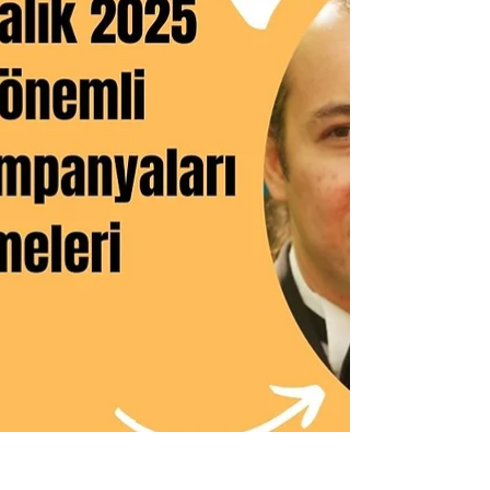
tr.onelink.me/a2LU/cc?
pid=contentcreators&c=EmreAta&af_adset=All&af_s
iteid=