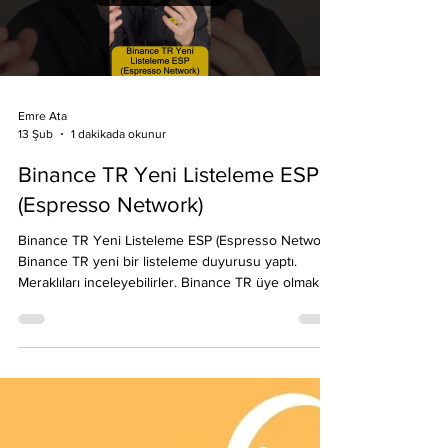
Load video
Emre Ata
1 dakikada okunur
13 Şub
Binance TR Yeni Listeleme ESP
(Espresso Network)
Binance TR Yeni Listeleme ESP (Espresso Network)
Binance TR yeni bir listeleme duyurusu yaptı.
Meraklıları inceleyebilirler. Binance TR üye olmak
isterseniz link: https://binance-
tr.onelink.me/a2LU/cc?
pid=contentcreators&c=EmreAta&af_adset=All&af_s
iteid=BNC01 #kriptopara #kripto
#binancetrlisteleme ücretsiz reklam