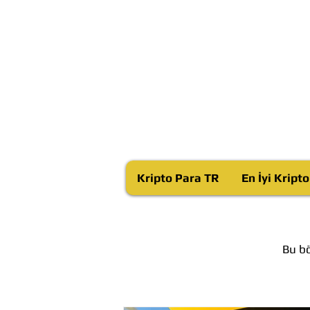
Kripto Para TR
En İyi Kript
Bu bö