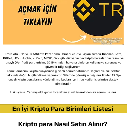
Emre Ata – 11 yıllık Affiliate Pazarlama Uzmanı ve 7 yılı aşkın süredir Binance, Gate,
BitGet, HTX (Huobi), KuCoin, MEXC, OKX gibi dünyanın dev kripto borsalarının resmi ve
onaylı (Verified) partneriyim. 2019 yılından bu yana binlerce kullanıcıya sorunsuz ve
güvenilir Bilgi sağlıyorum.
Temel amacım; kripto dünyasında güvenli adımlar atmanızı sağlamak, sizi sektör
hakkında doğru bilgilendirme yapmaktır. Sitemde görmüş olduğunuz linkler TR Spk
onaylı kripto borsalarına yönlendirme kodları içerir, bu kodlar işlerimize destek
olmaktadır.
Risk uyarısı:
Yapmış olduğunuz ticaretten al sat işleminden siz sorumlusunuz.
En İyi Kripto Para Birimleri Listesi
Kripto para Nasıl Satın Alınır?