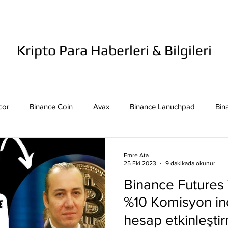
Kripto Para Haberleri & Bilgileri
cor
Binance Coin
Avax
Binance Lanuchpad
Bin
in
Bitcoin Sv
Binance Yeni Listeleme
Bitcoin Cash
Emre Ata
25 Eki 2023
9 dakikada okunur
Binance Futures 
mpound
Dai
Dash
Cosmos
Dogecoin
Eth
%10 Komisyon ind
hesap etkinleşt