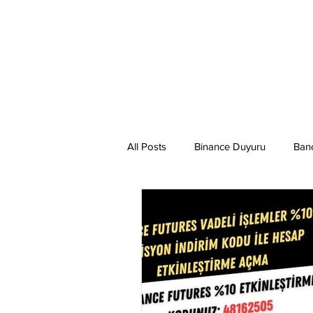
All Posts
Binance Duyuru
Ban
Binance Taraftar Token
Bitco
Bittorent Coin
Chiliz
Co