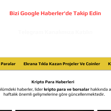
Bizi Google Haberler'de Takip Edin
Telegram Kanalımıza Katılın
o Paralar
Ekrana Tıkla Kazan Projeler Ve Coinler
K
Kripto Para Haberleri
lümdeki haberler, lider
kripto para ve borsalar
hakkında ay
haftalık önemli gelişmelerine göre güncellenmektedir.