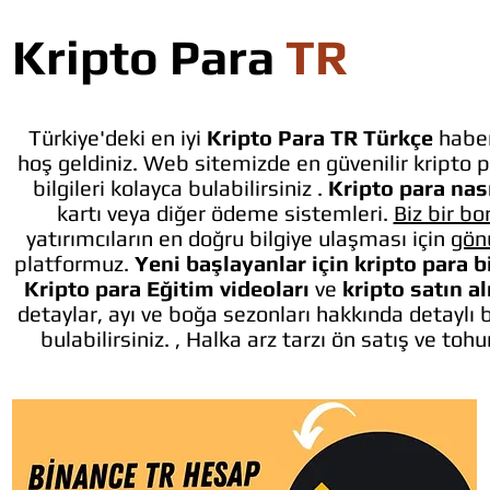
Kripto Para
TR
Türkiye'deki en iyi
Kripto Para TR Türkçe
haber
hoş geldiniz. Web sitemizde en güvenilir kripto p
bilgileri kolayca bulabilirsiniz .
Kripto para nası
kartı veya diğer ödeme sistemleri.
Biz bir bo
yatırımcıların en doğru bilgiye ulaşması için
gön
platformuz.
Yeni başlayanlar için kripto para b
Kripto para Eğitim videoları
ve
kripto satın a
detaylar, ayı ve boğa sezonları hakkında detaylı 
bulabilirsiniz. , Halka arz tarzı ön satış ve toh