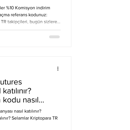
Litecoin
Monero
ler %10 Komisyon indirim
 açma referans kodunuz:
sizlere
olan bir spot işlem hasabınız
utures trade kaldıraçlı işlem
eştirme yapacağınızı
Binance güzel bir kampanya
ınız varsa ve siz kaldıraçlı
re
utures
katılınır?
 kodu nasıl
yası nasıl katılınır?
lınır? Selamlar Kriptopara TR