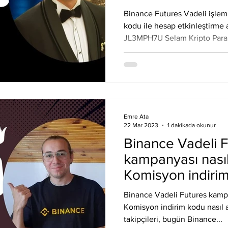
Eos
Kripto Para Haberleri
Iota
Holo
Linch
Binance Futures Vadeli işlem
kodu ile hesap etkinleştirme
JL3MPH7U Selam Kripto Para TR takipçileri, bugün 
Binance borsası üzerinde var 
varken, nasıl vadeli işlemler f
hesabınız aktif ederek etkinl
anlatacağız. Yakın zamanda 
başlattı, hali hazırda bir hesab
işlemlere girmek istiyorsanız 
Emre Ata
22 Mar 2023
1 dakikada okunur
Binance Vadeli F
kampanyası nasıl 
Komisyon indirim
alınır?
Binance Vadeli Futures kampan
Komisyon indirim kodu nasıl a
takipçileri, bugün Binance...