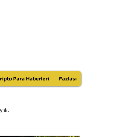
ripto Para Haberleri
Fazlası
lık,