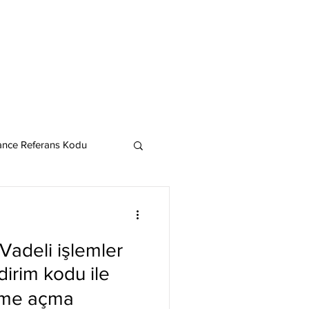
ance Referans Kodu
Cardano
Chainlink
Vadeli işlemler
ereum
irim kodu ile
irme açma