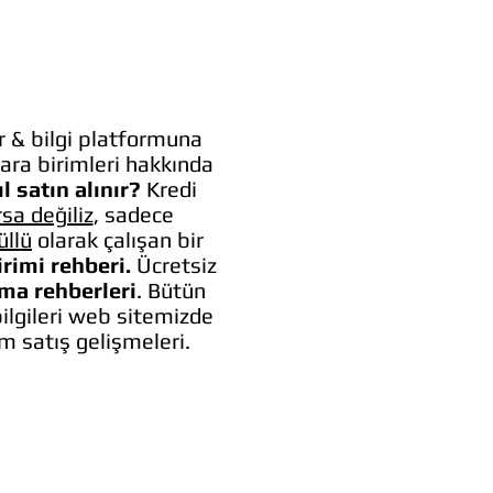
 & bilgi platformuna
ara birimleri hakkında
l satın alınır?
Kredi
rsa değiliz
, sadece
üllü
olarak çalışan bir
irimi rehberi.
Ücretsiz
lma rehberleri
. Bütün
bilgileri web sitemizde
um satış gelişmeleri.