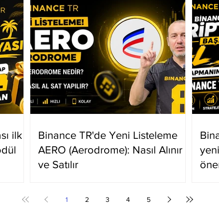
ı ilk
Binance TR'de Yeni Listeleme
Bin
ödül
AERO (Aerodrome): Nasıl Alınır
yen
ve Satılır
öne
1
2
3
4
5