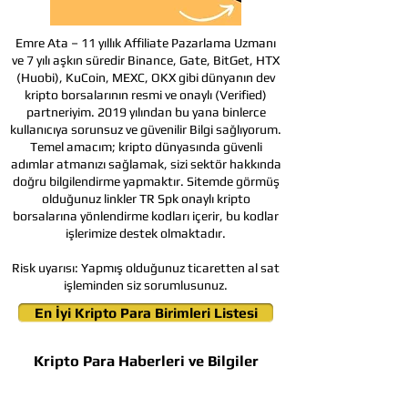
Emre Ata – 11 yıllık Affiliate Pazarlama Uzmanı
ve 7 yılı aşkın süredir Binance, Gate, BitGet, HTX
(Huobi), KuCoin, MEXC, OKX gibi dünyanın dev
kripto borsalarının resmi ve onaylı (Verified)
partneriyim. 2019 yılından bu yana binlerce
kullanıcıya sorunsuz ve güvenilir Bilgi sağlıyorum.
Temel amacım; kripto dünyasında güvenli
adımlar atmanızı sağlamak, sizi sektör hakkında
doğru bilgilendirme yapmaktır. Sitemde görmüş
olduğunuz linkler TR Spk onaylı kripto
borsalarına yönlendirme kodları içerir, bu kodlar
işlerimize destek olmaktadır.
Risk uyarısı:
Yapmış olduğunuz ticaretten al sat
işleminden siz sorumlusunuz.
En İyi Kripto Para Birimleri Listesi
Kripto Para Haberleri ve Bilgiler