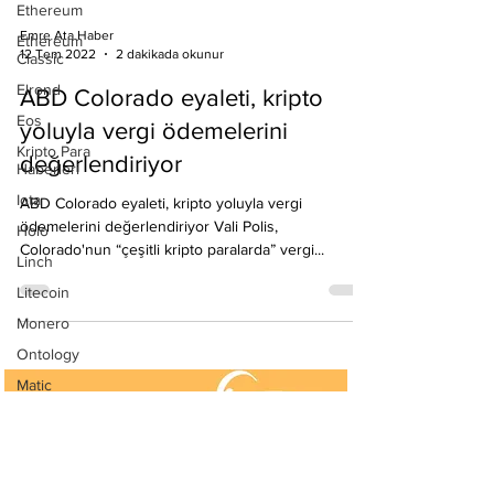
Ethereum
Ethereum
Classic
Elrond
Eos
Emre Ata Haber
Kripto Para
12 Tem 2022
2 dakikada okunur
Haberleri
Iota
ABD Colorado eyaleti, kripto
Holo
yoluyla vergi ödemelerini
Linch
değerlendiriyor
Litecoin
ABD Colorado eyaleti, kripto yoluyla vergi
Monero
ödemelerini değerlendiriyor Vali Polis,
Ontology
Colorado'nun “çeşitli kripto paralarda” vergi...
Matic
Network
Neo
Ravencoin