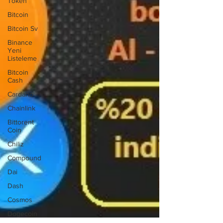
Token
Bitcoin
Bitcoin Sv
Binance
Yeni
Listeleme
Bitcoin
Cash
Cardano
Chainlink
Bittorent
Coin
Chiliz
Compound
Dai
Dash
Cosmos
Dogecoin