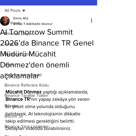
All Posts
Emre Ata
All Posts
9 Haz
1 dakikada okunur
AI Tomorrow Summit
Binance Duyuru
2026’da Binance TR Genel
Bancor
Müdürü Mücahit
Binance Coin
Dönmez'den önemli
Avax
açıklamalar
Binance Lanuchpad
Binance Referans Kodu
Mücahit Dönmez
 yaptığı açıklamalarda, 
Binance Taraftar Token
Binance TR'
nin yapay zekâya yön veren 
Bitcoin
bir şirket olma yolunda olduğunu 
belirterek, AI teknolojisinin dikkatle 
Bitcoin Sv
takip edilmesi gerektiğini belirtti. 
Binance Yeni Listeleme
Detayları videoda bulabilirsiniz.