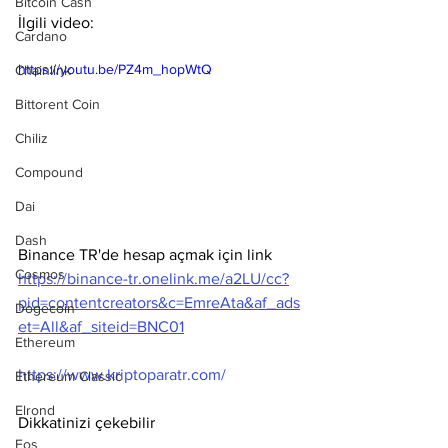
Bitcoin Cash
İlgili video:
Cardano
https://youtu.be/PZ4m_hopWtQ
Chainlink
Bittorent Coin
Chiliz
Compound
Dai
Dash
Binance TR'de hesap açmak için link 
Cosmos
https://binance-tr.onelink.me/a2LU/cc?
pid=contentcreators&c=EmreAta&af_ads
Dogecoin
et=All&af_siteid=BNC01
Ethereum
https://www.kriptoparatr.com/
Ethereum Classic
Elrond
Dikkatinizi çekebilir
Eos