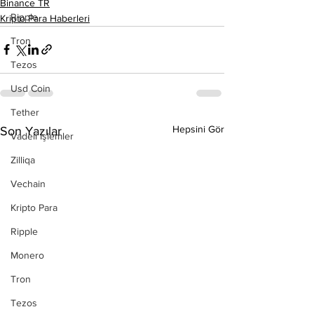
Binance TR
Ripple
Kripto Para Haberleri
Tron
Tezos
Usd Coin
Tether
Hepsini Gör
Son Yazılar
Vadeli İşlemler
Zilliqa
Vechain
Kripto Para
Ripple
Monero
Tron
Tezos