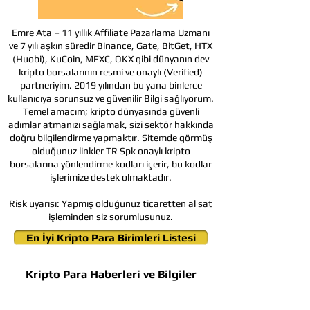
Emre Ata – 11 yıllık Affiliate Pazarlama Uzmanı
ve 7 yılı aşkın süredir Binance, Gate, BitGet, HTX
(Huobi), KuCoin, MEXC, OKX gibi dünyanın dev
kripto borsalarının resmi ve onaylı (Verified)
partneriyim. 2019 yılından bu yana binlerce
kullanıcıya sorunsuz ve güvenilir Bilgi sağlıyorum.
Temel amacım; kripto dünyasında güvenli
adımlar atmanızı sağlamak, sizi sektör hakkında
doğru bilgilendirme yapmaktır. Sitemde görmüş
olduğunuz linkler TR Spk onaylı kripto
borsalarına yönlendirme kodları içerir, bu kodlar
işlerimize destek olmaktadır.
Risk uyarısı:
Yapmış olduğunuz ticaretten al sat
işleminden siz sorumlusunuz.
En İyi Kripto Para Birimleri Listesi
Kripto Para Haberleri ve Bilgiler