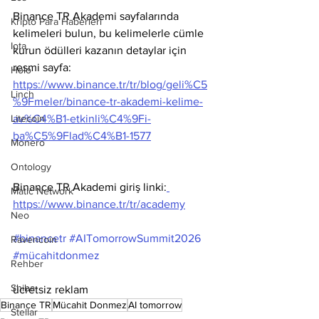
Binance TR Akademi sayfalarında 
Kripto Para Haberleri
kelimeleri bulun, bu kelimelerle cümle 
Iota
kurun ödülleri kazanın detaylar için 
resmi sayfa: 
Holo
https://www.binance.tr/tr/blog/geli%C5
Linch
%9Fmeler/binance-tr-akademi-kelime-
av%C4%B1-etkinli%C4%9Fi-
Litecoin
ba%C5%9Flad%C4%B1-1577
Monero
Ontology
Binance TR Akademi giriş linki:
Matic Network
https://www.binance.tr/tr/academy
Neo
#binancetr
#AITomorrowSummit2026
Ravencoin
#mücahitdonmez
Rehber
Shiba
ücretsiz reklam
Binance TR
Mücahit Donmez
AI tomorrow
Stellar