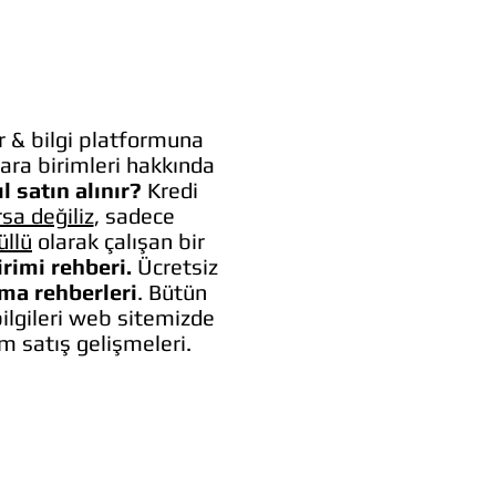
 & bilgi platformuna
ara birimleri hakkında
l satın alınır?
Kredi
rsa değiliz
, sadece
üllü
olarak çalışan bir
irimi rehberi.
Ücretsiz
lma rehberleri
. Bütün
bilgileri web sitemizde
um satış gelişmeleri.