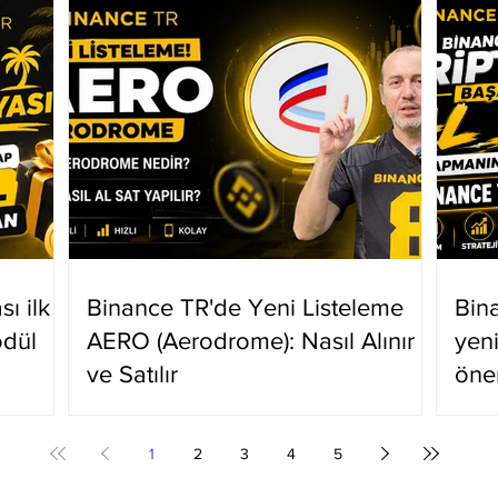
ı ilk
Binance TR'de Yeni Listeleme
Bin
ödül
AERO (Aerodrome): Nasıl Alınır
yen
ve Satılır
öne
1
2
3
4
5