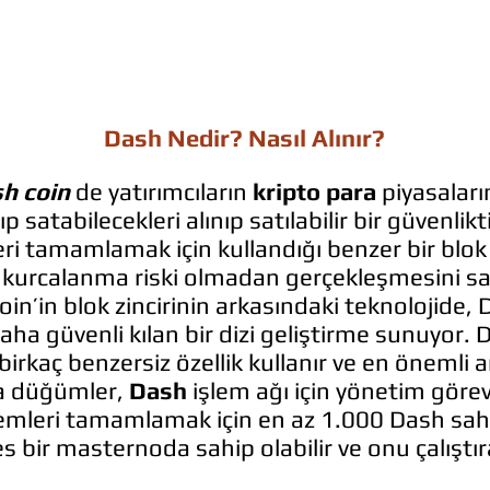
Dash Nedir? Nasıl Alınır?
h coin
de yatırımcıların
kripto para
piyasaları
lıp satabilecekleri alınıp satılabilir bir güvenlik
eri tamamlamak için kullandığı benzer bir blok z
n kurcalanma riski olmadan gerçekleşmesini sa
itcoin’in blok zincirinin arkasındaki teknolojide,
daha güvenli kılan bir dizi geliştirme sunuyor. 
 birkaç benzersiz özellik kullanır ve en önemli
na düğümler,
Dash
işlem ağı için yönetim görev
lemleri tamamlamak için en az 1.000 Dash sa
s bir masternoda sahip olabilir ve onu çalıştıra