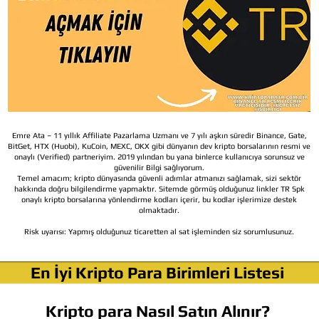
Emre Ata – 11 yıllık Affiliate Pazarlama Uzmanı ve 7 yılı aşkın süredir Binance, Gate,
BitGet, HTX (Huobi), KuCoin, MEXC, OKX gibi dünyanın dev kripto borsalarının resmi ve
onaylı (Verified) partneriyim. 2019 yılından bu yana binlerce kullanıcıya sorunsuz ve
güvenilir Bilgi sağlıyorum.
Temel amacım; kripto dünyasında güvenli adımlar atmanızı sağlamak, sizi sektör
hakkında doğru bilgilendirme yapmaktır. Sitemde görmüş olduğunuz linkler TR Spk
onaylı kripto borsalarına yönlendirme kodları içerir, bu kodlar işlerimize destek
olmaktadır.
Risk uyarısı:
Yapmış olduğunuz ticaretten al sat işleminden siz sorumlusunuz.
En İyi Kripto Para Birimleri Listesi
Kripto para Nasıl Satın Alınır?