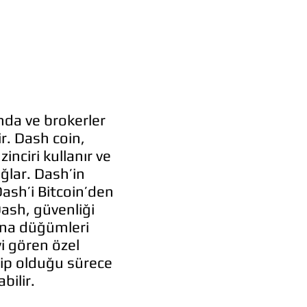
nda ve brokerler
tir. Dash coin,
inciri kullanır ve
ğlar. Dash’in
 Dash’i Bitcoin’den
Dash, güvenliği
 ana düğümleri
i gören özel
hip olduğu sürece
bilir.