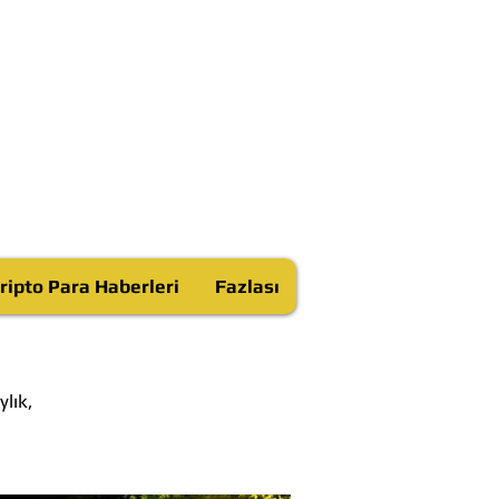
ripto Para Haberleri
Fazlası
lık,