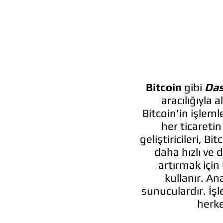
Bitcoin
gibi
Das
aracılığıyla a
Bitcoin'in işleml
her ticareti
geliştiricileri, B
daha hızlı ve 
artırmak için
kullanır. A
sunuculardır. İş
herke