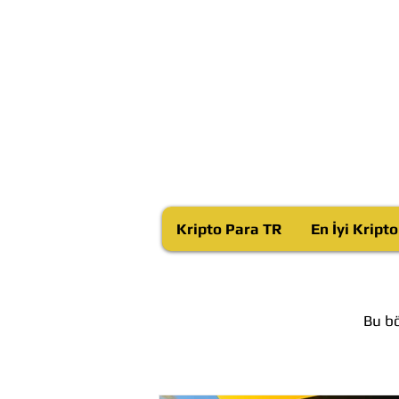
Kripto Para TR
En İyi Kript
Bu bö