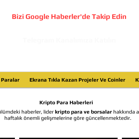
Bizi Google Haberler'de Takip Edin
Telegram Kanalımıza Katılın
o Paralar
Ekrana Tıkla Kazan Projeler Ve Coinler
K
Kripto Para Haberleri
lümdeki haberler, lider
kripto para ve borsalar
hakkında ay
haftalık önemli gelişmelerine göre güncellenmektedir.