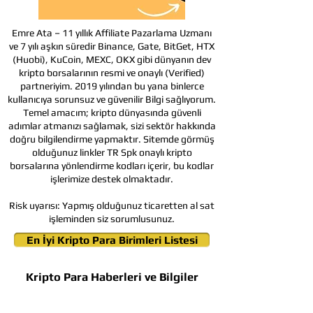
Emre Ata – 11 yıllık Affiliate Pazarlama Uzmanı
ve 7 yılı aşkın süredir Binance, Gate, BitGet, HTX
(Huobi), KuCoin, MEXC, OKX gibi dünyanın dev
kripto borsalarının resmi ve onaylı (Verified)
partneriyim. 2019 yılından bu yana binlerce
kullanıcıya sorunsuz ve güvenilir Bilgi sağlıyorum.
Temel amacım; kripto dünyasında güvenli
adımlar atmanızı sağlamak, sizi sektör hakkında
doğru bilgilendirme yapmaktır. Sitemde görmüş
olduğunuz linkler TR Spk onaylı kripto
borsalarına yönlendirme kodları içerir, bu kodlar
işlerimize destek olmaktadır.
Risk uyarısı:
Yapmış olduğunuz ticaretten al sat
işleminden siz sorumlusunuz.
En İyi Kripto Para Birimleri Listesi
Kripto Para Haberleri ve Bilgiler