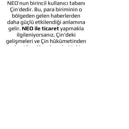
NEO’nun birincil kullanıcı tabanı
Çin’dedir. Bu, para biriminin o
bölgeden gelen haberlerden
daha güçlü etkilendiği anlamına
gelir.
NEO ile ticaret
yapmakla
ilgileniyorsanız, Çin'deki
gelişmeleri ve Çin hükümetinden
gelen tüm düzenlemeleri takip
etmeniz gerekecektir.
NEO, Çinli yetkililerle ortaklık
kurarsa, değerde büyük bir artış
görmeyi beklemelisiniz.
Yönetmelikler
Monero ve Dash gibi, NEO
muhtemelen herhangi bir
düzenlemeye oldukça dirençli
olacaktır. Monero ve Dash’in
durumlarında bunun nedeni,