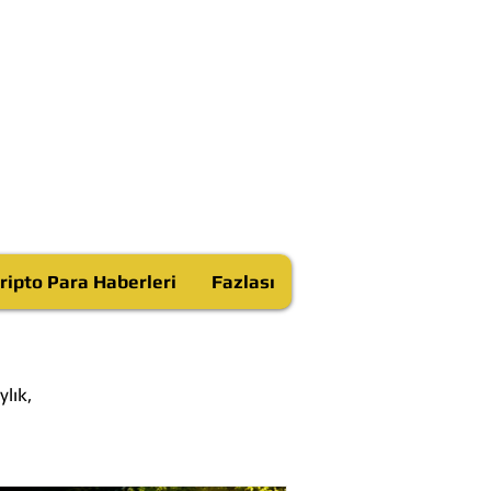
ripto Para Haberleri
Fazlası
lık,