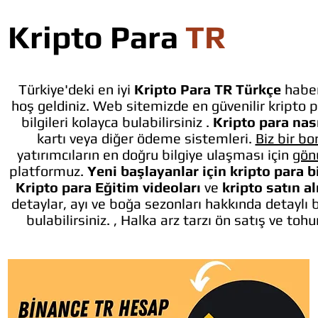
Kripto Para
TR
Türkiye'deki en iyi
Kripto Para TR Türkçe
haber
hoş geldiniz. Web sitemizde en güvenilir kripto p
bilgileri kolayca bulabilirsiniz .
Kripto para nası
kartı veya diğer ödeme sistemleri.
Biz bir bo
yatırımcıların en doğru bilgiye ulaşması için
gön
platformuz.
Yeni başlayanlar için kripto para b
Kripto para Eğitim videoları
ve
kripto satın a
detaylar, ayı ve boğa sezonları hakkında detaylı 
bulabilirsiniz. , Halka arz tarzı ön satış ve toh