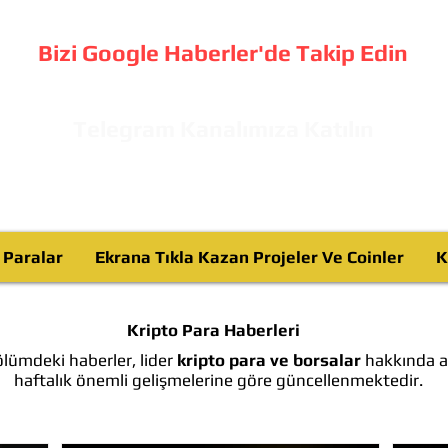
Bizi Google Haberler'de Takip Edin
Telegram Kanalımıza Katılın
o Paralar
Ekrana Tıkla Kazan Projeler Ve Coinler
K
Kripto Para Haberleri
lümdeki haberler, lider
kripto para ve borsalar
hakkında ay
haftalık önemli gelişmelerine göre güncellenmektedir.