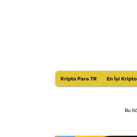
Kripto Para TR
En İyi Kript
Bu bö