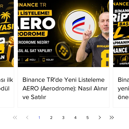
ı ilk
Binance TR'de Yeni Listeleme
Bin
ödül
AERO (Aerodrome): Nasıl Alınır
yen
ve Satılır
öne
1
2
3
4
5