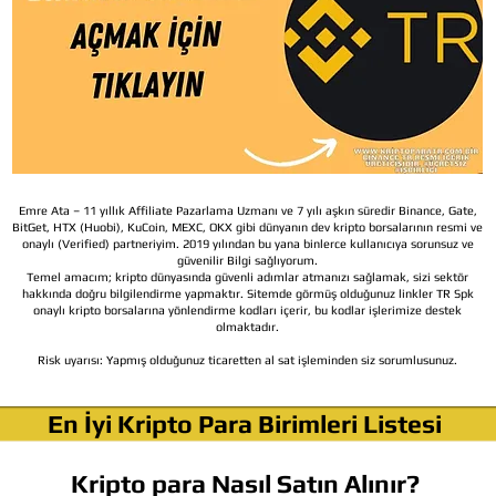
Emre Ata – 11 yıllık Affiliate Pazarlama Uzmanı ve 7 yılı aşkın süredir Binance, Gate,
BitGet, HTX (Huobi), KuCoin, MEXC, OKX gibi dünyanın dev kripto borsalarının resmi ve
onaylı (Verified) partneriyim. 2019 yılından bu yana binlerce kullanıcıya sorunsuz ve
güvenilir Bilgi sağlıyorum.
Temel amacım; kripto dünyasında güvenli adımlar atmanızı sağlamak, sizi sektör
hakkında doğru bilgilendirme yapmaktır. Sitemde görmüş olduğunuz linkler TR Spk
onaylı kripto borsalarına yönlendirme kodları içerir, bu kodlar işlerimize destek
olmaktadır.
Risk uyarısı:
Yapmış olduğunuz ticaretten al sat işleminden siz sorumlusunuz.
En İyi Kripto Para Birimleri Listesi
Kripto para Nasıl Satın Alınır?