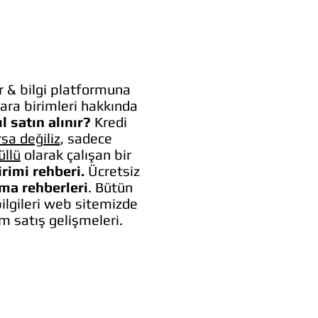
 & bilgi platformuna
ara birimleri hakkında
l satın alınır?
Kredi
rsa değiliz
, sadece
üllü
olarak çalışan bir
irimi rehberi.
Ücretsiz
lma rehberleri
. Bütün
bilgileri web sitemizde
um satış gelişmeleri.