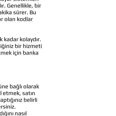
ır. Genellikle, bir
akika sürer. Bu
or olan kodlar
k kadar kolaydır.
ğiniz bir hizmeti
tmek için banka
üne bağlı olarak
ol etmek, satın
tığınız belirli
rsiniz.
dığını nasıl