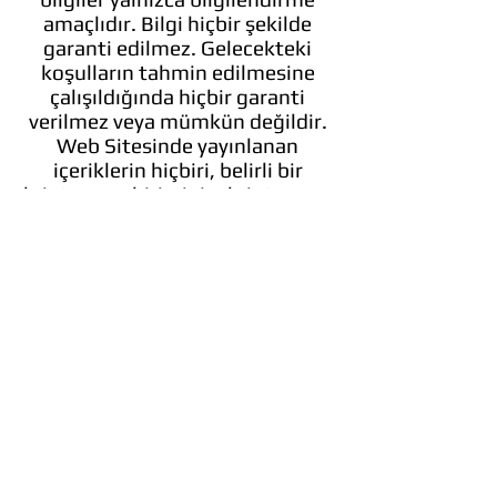
amaçlıdır. Bilgi hiçbir şekilde
garanti edilmez. Gelecekteki
koşulların tahmin edilmesine
çalışıldığında hiçbir garanti
verilmez veya mümkün değildir.
Web Sitesinde yayınlanan
içeriklerin hiçbiri, belirli bir
kripto para biriminin, kripto para
birimi portföyünün, işlemin veya
yatırım stratejisinin belirli bir kişi
için uygun olduğuna dair bir
öneri oluşturmaz.
Şirket tarafından sağlanan
hizmetler ve içerik yalnızca
eğitim amaçlıdır. Şirket
tarafından sağlanan jenerik
piyasa tavsiyeleri, sadece Şirket
personelinin kanaatine
dayanmaktadır, profesyonel