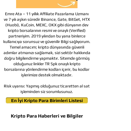
Emre Ata – 11 yıllık Affiliate Pazarlama Uzmanı
ve 7 yılı aşkın süredir Binance, Gate, BitGet, HTX
(Huobi), KuCoin, MEXC, OKX gibi dünyanın dev
kripto borsalarının resmi ve onaylı (Verified)
partneriyim. 2019 yılından bu yana binlerce
kullanıcıya sorunsuz ve güvenilir Bilgi sağlıyorum.
Temel amacım; kripto dünyasında güvenli
adımlar atmanızı sağlamak, sizi sektör hakkında
doğru bilgilendirme yapmaktır. Sitemde görmüş
olduğunuz linkler TR Spk onaylı kripto
borsalarına yönlendirme kodları içerir, bu kodlar
işlerimize destek olmaktadır.
Risk uyarısı:
Yapmış olduğunuz ticaretten al sat
işleminden siz sorumlusunuz.
En İyi Kripto Para Birimleri Listesi
Kripto Para Haberleri ve Bilgiler