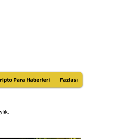
ripto Para Haberleri
Fazlası
lık,