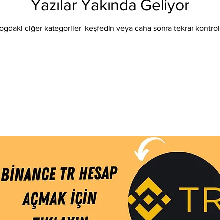
Yazılar Yakında Geliyor
Eos
Kripto Para Haberleri
Iota
Holo
Linch
ogdaki diğer kategorileri keşfedin veya daha sonra tekrar kontrol