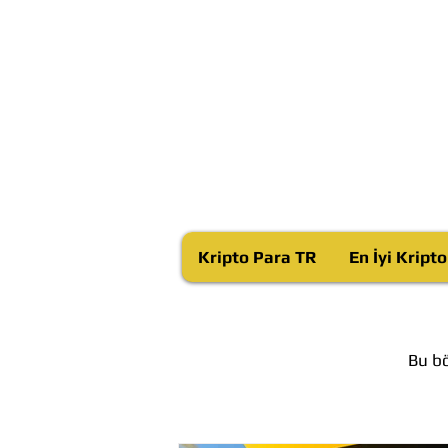
Kripto Para TR
En İyi Kript
Bu bö