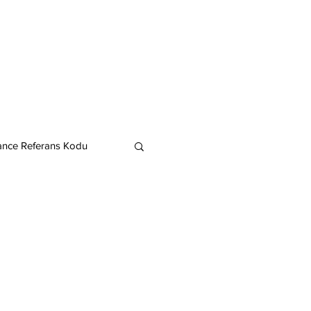
ance Referans Kodu
Cardano
Chainlink
ereum