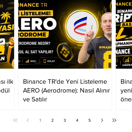
ı ilk
Binance TR'de Yeni Listeleme
Bin
ödül
AERO (Aerodrome): Nasıl Alınır
yen
ve Satılır
öne
1
2
3
4
5