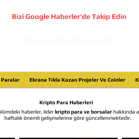
Bizi Google Haberler'de Takip Edin
Telegram Kanalımıza Katılın
o Paralar
Ekrana Tıkla Kazan Projeler Ve Coinler
K
Kripto Para Haberleri
lümdeki haberler, lider
kripto para ve borsalar
hakkında ay
haftalık önemli gelişmelerine göre güncellenmektedir.