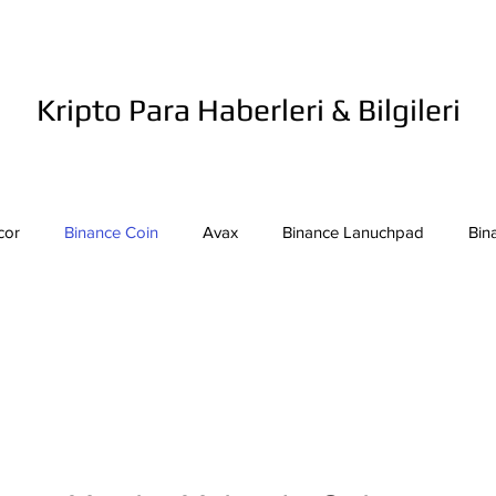
Kripto Para Haberleri & Bilgileri
cor
Binance Coin
Avax
Binance Lanuchpad
Bin
in
Bitcoin Sv
Binance Yeni Listeleme
Bitcoin Cash
mpound
Dai
Dash
Cosmos
Dogecoin
Eth