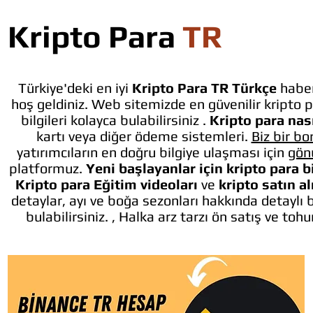
Kripto Para
TR
Türkiye'deki en iyi
Kripto Para TR Türkçe
haber
hoş geldiniz. Web sitemizde en güvenilir kripto p
bilgileri kolayca bulabilirsiniz .
Kripto para nası
kartı veya diğer ödeme sistemleri.
Biz bir bo
yatırımcıların en doğru bilgiye ulaşması için
gön
platformuz.
Yeni başlayanlar için kripto para b
Kripto para Eğitim videoları
ve
kripto satın a
detaylar, ayı ve boğa sezonları hakkında detaylı 
bulabilirsiniz. , Halka arz tarzı ön satış ve toh