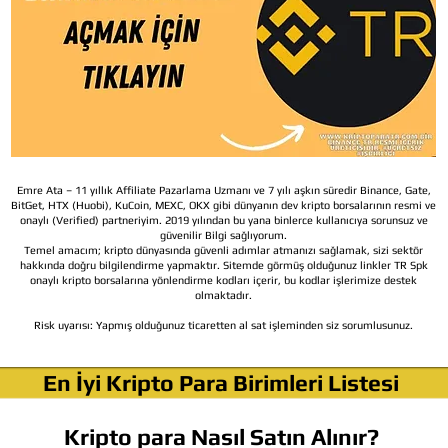
Emre Ata – 11 yıllık Affiliate Pazarlama Uzmanı ve 7 yılı aşkın süredir Binance, Gate,
BitGet, HTX (Huobi), KuCoin, MEXC, OKX gibi dünyanın dev kripto borsalarının resmi ve
onaylı (Verified) partneriyim. 2019 yılından bu yana binlerce kullanıcıya sorunsuz ve
güvenilir Bilgi sağlıyorum.
Temel amacım; kripto dünyasında güvenli adımlar atmanızı sağlamak, sizi sektör
hakkında doğru bilgilendirme yapmaktır. Sitemde görmüş olduğunuz linkler TR Spk
onaylı kripto borsalarına yönlendirme kodları içerir, bu kodlar işlerimize destek
olmaktadır.
Risk uyarısı:
Yapmış olduğunuz ticaretten al sat işleminden siz sorumlusunuz.
En İyi Kripto Para Birimleri Listesi
Kripto para Nasıl Satın Alınır?