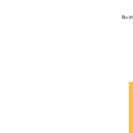
Ethereum Classic
Elrond
Bu bl