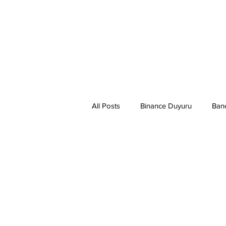
All Posts
Binance Duyuru
Ban
Binance Taraftar Token
Bitco
Bittorent Coin
Chiliz
Co