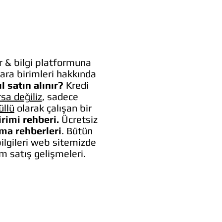
 & bilgi platformuna
ara birimleri hakkında
l satın alınır?
Kredi
rsa değiliz
, sadece
üllü
olarak çalışan bir
irimi rehberi.
Ücretsiz
lma rehberleri
. Bütün
bilgileri web sitemizde
um satış gelişmeleri.