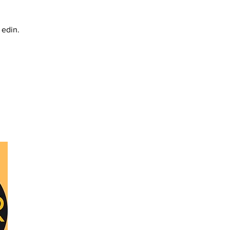
Litecoin
Monero
 edin.