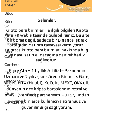
Taraftar
Token
Bitcoin
Selamlar,
Bitcoin
Sv
Kripto para birimleri ile ilgili bilgileri Kripto
Binance
Para TR web sitesinde bulabilirsiniz. Bu site
Yeni
bir borsa değil, sadece bir Binance iştirak
Listeleme
ortağıdır. Yatırım tavsiyesi vermiyoruz.
Yalnızca kripto para birimleri hakkında bilgi
Bitcoin
ve nasıl satın alınacağına dair rehberlik
Cash
sağlıyoruz.
Cardano
Emre Ata – 11 yıllık Affiliate Pazarlama
Chainlink
Uzmanı ve 7 yılı aşkın süredir Binance, Gate,
Bittorent
BitGet, HTX (Huobi), KuCoin, MEXC, OKX gibi
Coin
dünyanın dev kripto borsalarının resmi ve
Chiliz
onaylı (Verified) partneriyim. 2019 yılından
bu yana binlerce kullanıcıya sorunsuz ve
Compound
güvenilir Bilgi sağlıyorum.
Dai
Temel amacım; kripto dünyasında güvenli
Dash
adımlar atmanızı sağlamak, sizi sektör
hakkında doğru bilgilendirme yapmaktır.
Cosmos