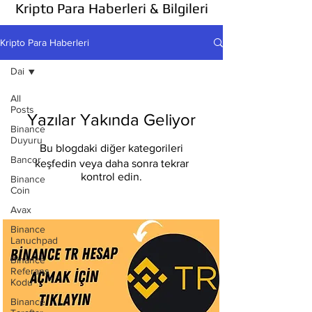
Kripto Para Haberleri & Bilgileri
Kripto Para Haberleri
Dai
All
Posts
Yazılar Yakında Geliyor
Binance
Duyuru
Bu blogdaki diğer kategorileri
Bancor
keşfedin veya daha sonra tekrar
kontrol edin.
Binance
Coin
Avax
Binance
Lanuchpad
Binance
Referans
Kodu
Binance