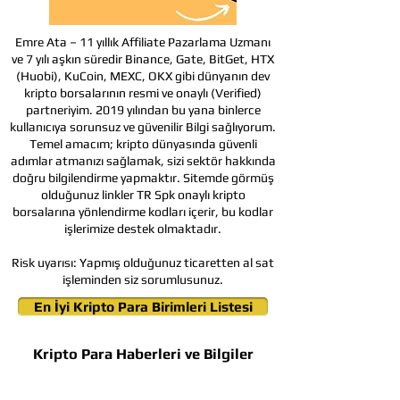
Emre Ata – 11 yıllık Affiliate Pazarlama Uzmanı
ve 7 yılı aşkın süredir Binance, Gate, BitGet, HTX
(Huobi), KuCoin, MEXC, OKX gibi dünyanın dev
kripto borsalarının resmi ve onaylı (Verified)
partneriyim. 2019 yılından bu yana binlerce
kullanıcıya sorunsuz ve güvenilir Bilgi sağlıyorum.
Temel amacım; kripto dünyasında güvenli
adımlar atmanızı sağlamak, sizi sektör hakkında
doğru bilgilendirme yapmaktır. Sitemde görmüş
olduğunuz linkler TR Spk onaylı kripto
borsalarına yönlendirme kodları içerir, bu kodlar
işlerimize destek olmaktadır.
Risk uyarısı:
Yapmış olduğunuz ticaretten al sat
işleminden siz sorumlusunuz.
En İyi Kripto Para Birimleri Listesi
Kripto Para Haberleri ve Bilgiler