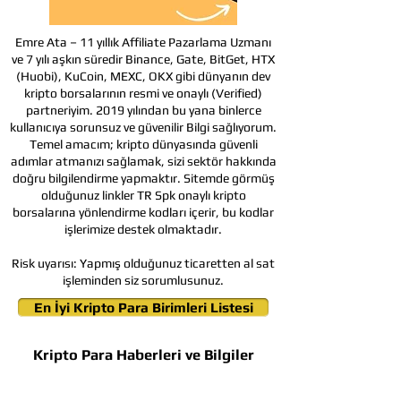
Emre Ata – 11 yıllık Affiliate Pazarlama Uzmanı
ve 7 yılı aşkın süredir Binance, Gate, BitGet, HTX
(Huobi), KuCoin, MEXC, OKX gibi dünyanın dev
kripto borsalarının resmi ve onaylı (Verified)
partneriyim. 2019 yılından bu yana binlerce
kullanıcıya sorunsuz ve güvenilir Bilgi sağlıyorum.
Temel amacım; kripto dünyasında güvenli
adımlar atmanızı sağlamak, sizi sektör hakkında
doğru bilgilendirme yapmaktır. Sitemde görmüş
olduğunuz linkler TR Spk onaylı kripto
borsalarına yönlendirme kodları içerir, bu kodlar
işlerimize destek olmaktadır.
Risk uyarısı:
Yapmış olduğunuz ticaretten al sat
işleminden siz sorumlusunuz.
En İyi Kripto Para Birimleri Listesi
Kripto Para Haberleri ve Bilgiler