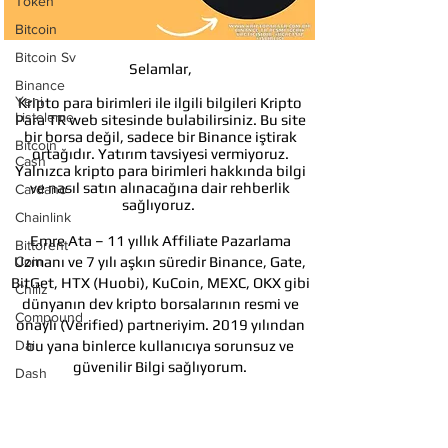
Token
Bitcoin
Bitcoin Sv
Selamlar,
Binance
Yeni
Kripto para birimleri ile ilgili bilgileri Kripto
Listeleme
Para TR web sitesinde bulabilirsiniz. Bu site
bir borsa değil, sadece bir Binance iştirak
Bitcoin
ortağıdır. Yatırım tavsiyesi vermiyoruz.
Cash
Yalnızca kripto para birimleri hakkında bilgi
ve nasıl satın alınacağına dair rehberlik
Cardano
sağlıyoruz.
Chainlink
Emre Ata – 11 yıllık Affiliate Pazarlama
Bittorent
Uzmanı ve 7 yılı aşkın süredir Binance, Gate,
Coin
BitGet, HTX (Huobi), KuCoin, MEXC, OKX gibi
Chiliz
dünyanın dev kripto borsalarının resmi ve
Compound
onaylı (Verified) partneriyim. 2019 yılından
Dai
bu yana binlerce kullanıcıya sorunsuz ve
güvenilir Bilgi sağlıyorum.
Dash
Temel amacım; kripto dünyasında güvenli
Cosmos
adımlar atmanızı sağlamak, sizi sektör
Dogecoin
hakkında doğru bilgilendirme yapmaktır.