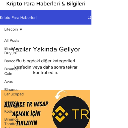
Kripto Para Haberleri & Bilgileri
Kripto Para Haberleri
Litecoin
All Posts
Yazılar Yakında Geliyor
Binance
Duyuru
Bu blogdaki diğer kategorileri
Bancor
keşfedin veya daha sonra tekrar
Binance
kontrol edin.
Coin
Avax
Binance
Lanuchpad
Binance
Referans
Kodu
Binance
Taraftar