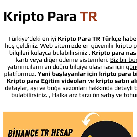
Kripto Para
TR
Türkiye'deki en iyi
Kripto Para TR Türkçe
haber
hoş geldiniz. Web sitemizde en güvenilir kripto p
bilgileri kolayca bulabilirsiniz .
Kripto para nası
kartı veya diğer ödeme sistemleri.
Biz bir bo
yatırımcıların en doğru bilgiye ulaşması için
gön
platformuz.
Yeni başlayanlar için kripto para b
Kripto para Eğitim videoları
ve
kripto satın a
detaylar, ayı ve boğa sezonları hakkında detaylı 
bulabilirsiniz. , Halka arz tarzı ön satış ve toh