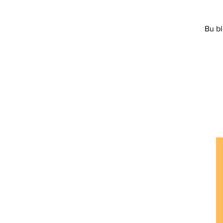
Ethereum Classic
Elrond
Bu bl