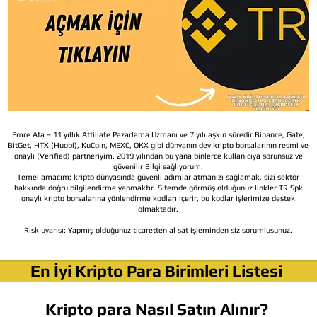
Emre Ata – 11 yıllık Affiliate Pazarlama Uzmanı ve 7 yılı aşkın süredir Binance, Gate,
BitGet, HTX (Huobi), KuCoin, MEXC, OKX gibi dünyanın dev kripto borsalarının resmi ve
onaylı (Verified) partneriyim. 2019 yılından bu yana binlerce kullanıcıya sorunsuz ve
güvenilir Bilgi sağlıyorum.
Temel amacım; kripto dünyasında güvenli adımlar atmanızı sağlamak, sizi sektör
hakkında doğru bilgilendirme yapmaktır. Sitemde görmüş olduğunuz linkler TR Spk
onaylı kripto borsalarına yönlendirme kodları içerir, bu kodlar işlerimize destek
olmaktadır.
Risk uyarısı:
Yapmış olduğunuz ticaretten al sat işleminden siz sorumlusunuz.
En İyi Kripto Para Birimleri Listesi
Kripto para Nasıl Satın Alınır?