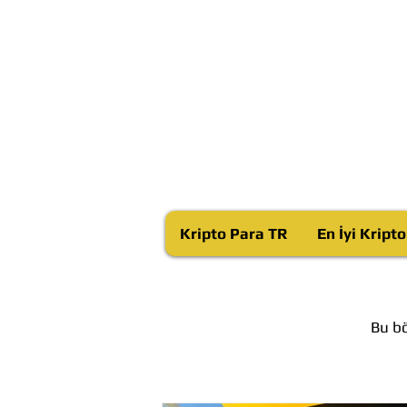
Kripto Para TR
En İyi Kript
Bu bö