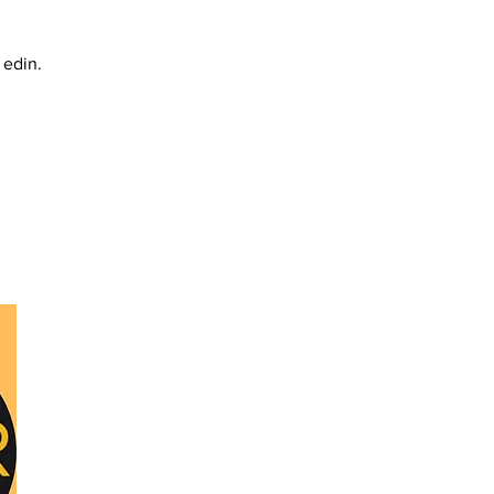
Litecoin
Monero
 edin.