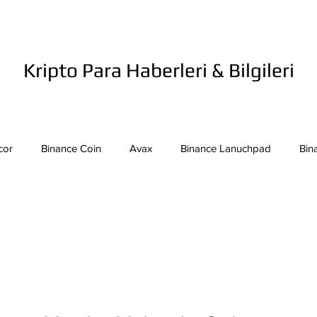
Kripto Para Haberleri & Bilgileri
cor
Binance Coin
Avax
Binance Lanuchpad
Bin
in
Bitcoin Sv
Binance Yeni Listeleme
Bitcoin Cash
mpound
Dai
Dash
Cosmos
Dogecoin
Eth