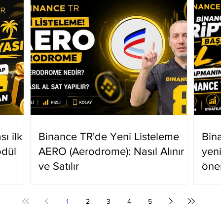
ı ilk
Binance TR'de Yeni Listeleme
Bin
ödül
AERO (Aerodrome): Nasıl Alınır
yen
ve Satılır
öne
1
2
3
4
5