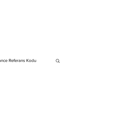
ance Referans Kodu
Cardano
Chainlink
ereum