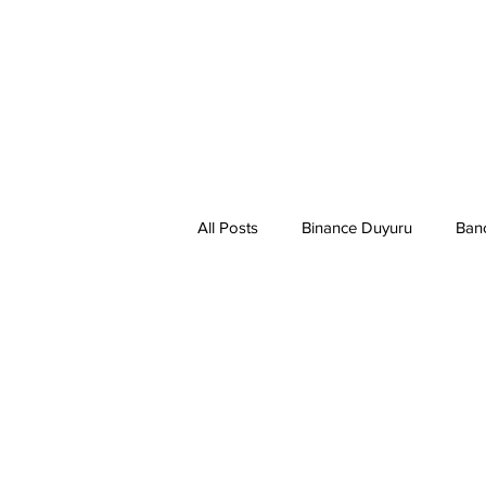
All Posts
Binance Duyuru
Ban
Binance Taraftar Token
Bitco
Bittorent Coin
Chiliz
Co