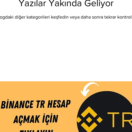
Yazılar Yakında Geliyor
Eos
Kripto Para Haberleri
Iota
Holo
Linch
ogdaki diğer kategorileri keşfedin veya daha sonra tekrar kontrol