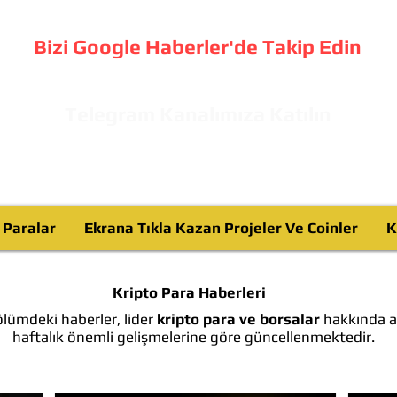
Bizi Google Haberler'de Takip Edin
Telegram Kanalımıza Katılın
o Paralar
Ekrana Tıkla Kazan Projeler Ve Coinler
K
Kripto Para Haberleri
lümdeki haberler, lider
kripto para ve borsalar
hakkında ay
haftalık önemli gelişmelerine göre güncellenmektedir.