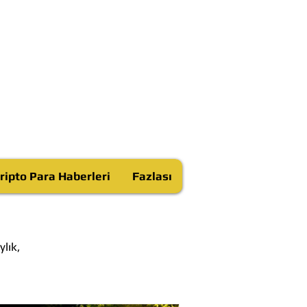
ripto Para Haberleri
Fazlası
lık,