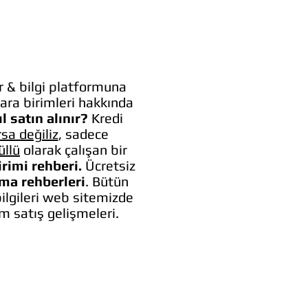
 & bilgi platformuna
ara birimleri hakkında
l satın alınır?
Kredi
rsa değiliz
, sadece
üllü
olarak çalışan bir
irimi rehberi.
Ücretsiz
lma rehberleri
. Bütün
bilgileri web sitemizde
um satış gelişmeleri.