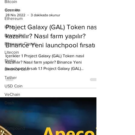
Bitcoin
Cosmos
Ethereum
IOTA
Emre Ata
28 Nis 2022
3 dakikada okunur
Bitcoin SV
Ethereum Classic
Project Galaxy (GAL) Token nasıl
Litecoin
kazanılır? Nasıl farm yapılır?
Stellar
Binance Yeni launchpool fırsatı
Binance Coin
İçerikler 1 Project Galaxy (GAL) Token nasıl
Tether
kazanılır? Nasıl farm yapılır? Binance Yeni
USD Coin
launchpool fırsatı 1.1 Project Galaxy (GAL)...
VeChain
Dash
BitTorrent Coin
Chiliz
Compound