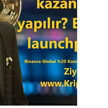
Vadeli İşlemler
Zilliqa
Vechain
Kripto Para
Ripple
Monero
Tron
Tezos
Bancor
Bitcoin Cash
Chainlink
Dogecoin
NEO
Zilliqa
Cardano
EOS