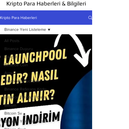
Kripto Para Haberleri & Bilgileri
Kripto Para Haberleri
Binance Yeni Listeleme
All Posts
Binance Duyuru
Bancor
Binance Coin
Avax
Binance Lanuchpad
Binance Referans Kodu
Binance Taraftar Token
Bitcoin
Bitcoin Sv
Binance Yeni Listeleme