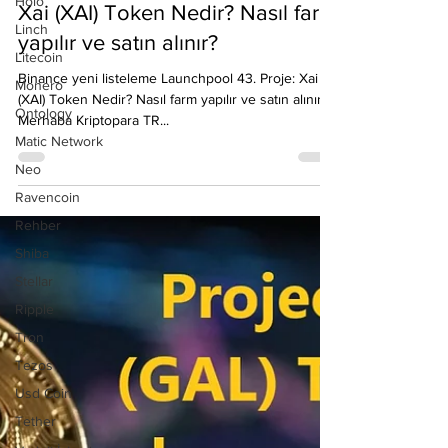
Holo
Binance Launchpool 43. Proje:
Linch
Xai (XAI) Token Nedir? Nasıl farm
Litecoin
yapılır ve satın alınır?
Monero
Binance yeni listeleme Launchpool 43. Proje: Xai
Ontology
(XAI) Token Nedir? Nasıl farm yapılır ve satın alınır?
Matic Network
Merhaba Kriptopara TR...
Neo
Ravencoin
Rehber
Shiba
Stellar
Ripple
Tron
Tezos
Usd Coin
Tether