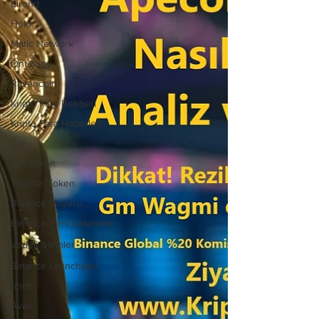
Elrond
Holo
Matic Network
Ontology
Ravencoin
Kripto Para Rehberi
Kripto Para Haberleri
Dai
Gal Token
Taraftar Token
Binance Duyuru
Binance Yeni Listeleme
Vadeli işlemler
Binance Launchpad
1inch
Avax