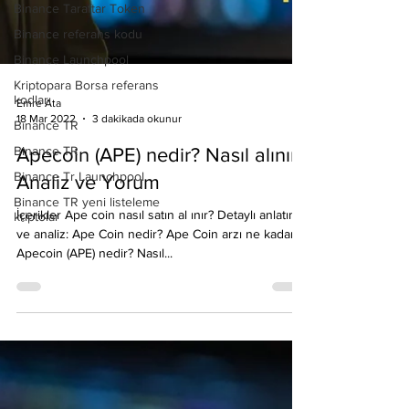
Binance Taraftar Token
Binance referans kodu
Binance Launchpool
Kriptopara Borsa referans
kodları
Binance TR
Binance TR
Binance Tr Launchpool
Emre Ata
Binance TR yeni listeleme
18 Mar 2022
3 dakikada okunur
kriptolar
Apecoin (APE) nedir? Nasıl alınır?
Analiz ve Yorum
İçerikler Ape coin nasıl satın al ınır? Detaylı anlatım
ve analiz: Ape Coin nedir? Ape Coin arzı ne kadar?
Apecoin (APE) nedir? Nasıl...