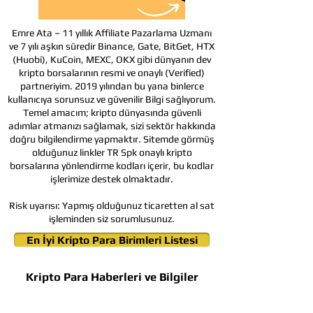
Emre Ata – 11 yıllık Affiliate Pazarlama Uzmanı
ve 7 yılı aşkın süredir Binance, Gate, BitGet, HTX
(Huobi), KuCoin, MEXC, OKX gibi dünyanın dev
kripto borsalarının resmi ve onaylı (Verified)
partneriyim. 2019 yılından bu yana binlerce
kullanıcıya sorunsuz ve güvenilir Bilgi sağlıyorum.
Temel amacım; kripto dünyasında güvenli
adımlar atmanızı sağlamak, sizi sektör hakkında
doğru bilgilendirme yapmaktır. Sitemde görmüş
olduğunuz linkler TR Spk onaylı kripto
borsalarına yönlendirme kodları içerir, bu kodlar
işlerimize destek olmaktadır.
Risk uyarısı:
Yapmış olduğunuz ticaretten al sat
işleminden siz sorumlusunuz.
En İyi Kripto Para Birimleri Listesi
Kripto Para Haberleri ve Bilgiler