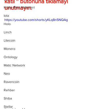
katıl '' butonuna tıklamayı 
unutmayın.
Kripto Para Haberleri
Iota
https://youtube.com/shorts/yKLq8n5NQAg
Holo
Linch
Litecoin
Monero
Ontology
Matic Network
Neo
Ravencoin
Rehber
Shiba
Stellar