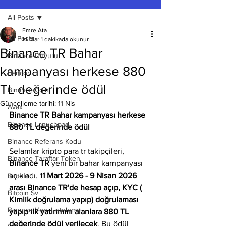
All Posts
Emre Ata
All Posts
14 Mar
1 dakikada okunur
Binance TR Bahar
Binance Duyuru
kampanyası herkese 880
Bancor
TL değerinde ödül
Binance Coin
Güncelleme tarihi:
11 Nis
Avax
Binance TR Bahar kampanyası herkese 
Binance Lanuchpad
880 TL değerinde ödül
Binance Referans Kodu
Selamlar kripto para tr takipçileri, 
Binance Taraftar Token
Binance TR
 yeni bir bahar kampanyası 
açıkladı. 1
1 Mart 2026 - 9 Nisan 2026 
Bitcoin
arası Binance TR'de hesap açıp, KYC ( 
Bitcoin Sv
Kimlik doğrulama yapıp) doğrulaması 
Binance Yeni Listeleme
yapıp ilk yatırımını alanlara 880 TL 
değerinde ödül verilecek
. Bu ödül 