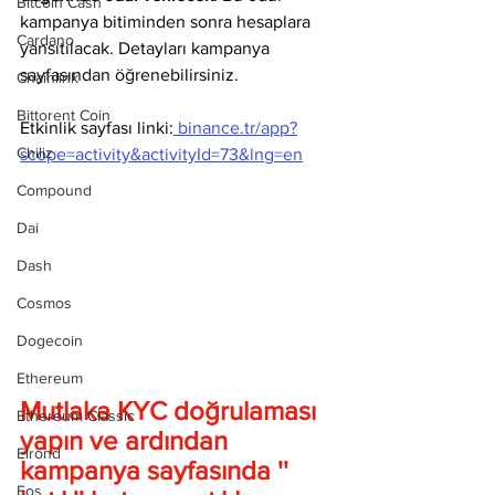
Bitcoin Cash
kampanya bitiminden sonra hesaplara 
Cardano
yansıtılacak. Detayları kampanya 
sayfasından öğrenebilirsiniz.
Chainlink
Bittorent Coin
Etkinlik sayfası linki:
 binance.tr/app?
Chiliz
scope=activity&activityId=73&lng=en
Compound
Dai
Dash
Cosmos
Dogecoin
Ethereum
Mutlaka KYC doğrulaması 
Ethereum Classic
yapın ve ardından 
Elrond
kampanya sayfasında '' 
Eos