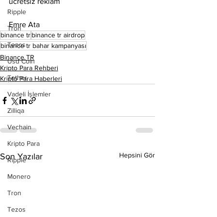
ücretsiz reklam
Ripple
Emre Ata
Tron
binance tr
binance tr airdrop
Tezos
binance tr bahar kampanyası
Binance TR
Usd Coin
Kripto Para Rehberi
Tether
Kripto Para Haberleri
Vadeli İşlemler
Zilliqa
Vechain
Kripto Para
Hepsini Gör
Son Yazılar
Ripple
Monero
Tron
Tezos