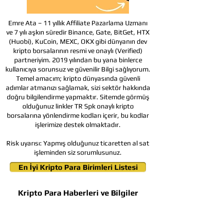
Emre Ata – 11 yıllık Affiliate Pazarlama Uzmanı
ve 7 yılı aşkın süredir Binance, Gate, BitGet, HTX
(Huobi), KuCoin, MEXC, OKX gibi dünyanın dev
kripto borsalarının resmi ve onaylı (Verified)
partneriyim. 2019 yılından bu yana binlerce
kullanıcıya sorunsuz ve güvenilir Bilgi sağlıyorum.
Temel amacım; kripto dünyasında güvenli
adımlar atmanızı sağlamak, sizi sektör hakkında
doğru bilgilendirme yapmaktır. Sitemde görmüş
olduğunuz linkler TR Spk onaylı kripto
borsalarına yönlendirme kodları içerir, bu kodlar
işlerimize destek olmaktadır.
Risk uyarısı:
Yapmış olduğunuz ticaretten al sat
işleminden siz sorumlusunuz.
En İyi Kripto Para Birimleri Listesi
Kripto Para Haberleri ve Bilgiler