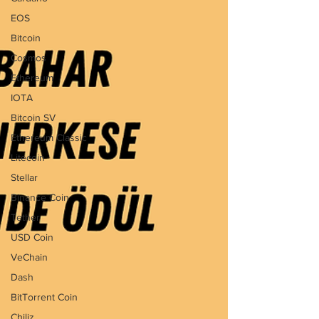
EOS
Bitcoin
Cosmos
Ethereum
IOTA
Bitcoin SV
Ethereum Classic
Litecoin
Stellar
Binance Coin
Tether
USD Coin
VeChain
Dash
BitTorrent Coin
Chiliz