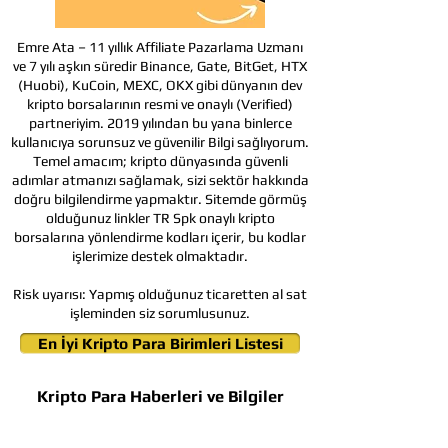
Emre Ata – 11 yıllık Affiliate Pazarlama Uzmanı
ve 7 yılı aşkın süredir Binance, Gate, BitGet, HTX
(Huobi), KuCoin, MEXC, OKX gibi dünyanın dev
kripto borsalarının resmi ve onaylı (Verified)
partneriyim. 2019 yılından bu yana binlerce
kullanıcıya sorunsuz ve güvenilir Bilgi sağlıyorum.
Temel amacım; kripto dünyasında güvenli
adımlar atmanızı sağlamak, sizi sektör hakkında
doğru bilgilendirme yapmaktır. Sitemde görmüş
olduğunuz linkler TR Spk onaylı kripto
borsalarına yönlendirme kodları içerir, bu kodlar
işlerimize destek olmaktadır.
Risk uyarısı:
Yapmış olduğunuz ticaretten al sat
işleminden siz sorumlusunuz.
En İyi Kripto Para Birimleri Listesi
Kripto Para Haberleri ve Bilgiler