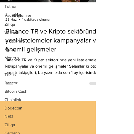
Tether
Vadeli İşlemler
Emre Ata
Zilliqa
28 Haz
1 dakikada okunur
Vechain
Binance TR ve Kripto sektöründe
Kripto Para
yeni listelemeler kampanyalar ve
Ripple
önemli gelişmeler
Monero
Tron
Binance TR ve Kripto sektöründe yeni listelemeler
kampanyalar ve önemli gelişmeler Selamlar kripto
Tezos
para tr takipçileri, bu yazımızda son 1 ay içerisinde
Bancor
Binance TR'de yer alan yeni listeleme ve
Bitcoin Cash
kampanyalar hakkında bilgi edinebilirsiniz. Küresel
açıdan dünya devleri arasında yarışan Binance TR,
Chainlink
derin likidite havuzu ve sağlam müşteri destek
Dogecoin
birimleri ile dikkat çekmeye devam ediyor. Binance
NEO
TR üye olmak isterseniz link: https://binance-
tr.onelink.me/a2LU/cc?pid=contentcreato
Zilliqa
Cardano