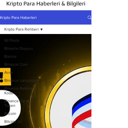
Kripto Para Haberleri & Bilgileri
Kripto Para Haberleri
Kripto Para Rehberi
All Posts
Binance Duyuru
Bancor
Binance Coin
Avax
Binance Lanuchpad
Binance Referans
Kodu
Binance Taraftar
Token
Bitcoin
Bitcoin Sv