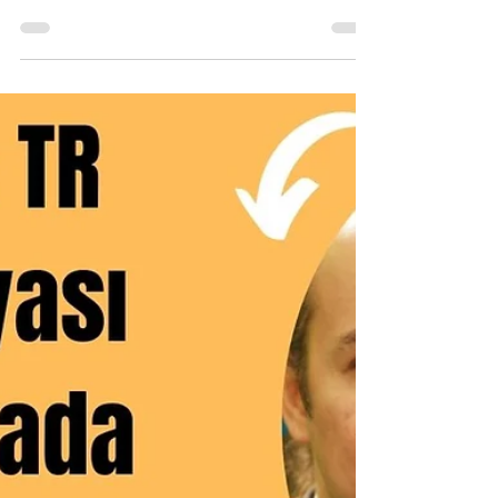
Selamlar Kripto Para Türkçe takipçileri, bugün
Binance TR'de bulunan widget ve yapay zeka
özelliklerini göstereceğiz. Widget indirerek
uygulamayı açmadan telefon ekranınızda ilgili
kriptoların anlık fiyatlarını görebilirsiniz. Ai yani
Binance Tr yapay zekası sayesinde ise, anlık takip
ettiğiniz bir kripto paranın veya tokenin ne durumda
olduğunuz görebilirsiniz. Detaylar için videolar;
ücretsiz reklam