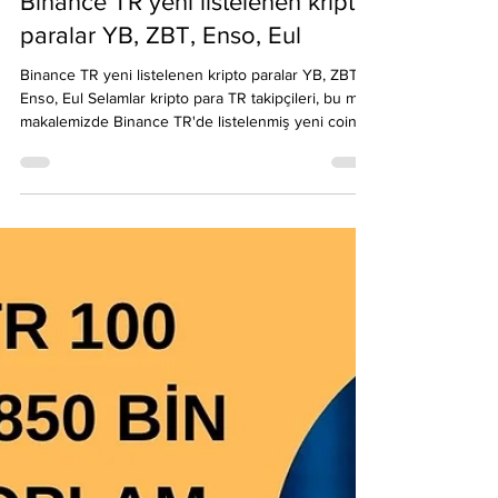
Emre Ata
26 Eki 2025
1 dakikada okunur
Binance TR yeni listelenen kripto
paralar YB, ZBT, Enso, Eul
Binance TR yeni listelenen kripto paralar YB, ZBT,
Enso, Eul Selamlar kripto para TR takipçileri, bu mini
makalemizde Binance TR'de listelenmiş yeni coinler
hakkında ufak bilgiler sunmak için karşınızdayız.
Öncelikle Binance TR biriktir özelliği ile airdrop
kazanmak şansınız olduğunu unutmayın. 1 . $zbt
yeni nesil projelerden bir tanesi Binance TR 'den
inceleyebilirsiniz. 1 milyar arzı olsa da işlevi gereği
dikkat çekici bir kimliğe sahip. #Binance TR link:
https://binance-t