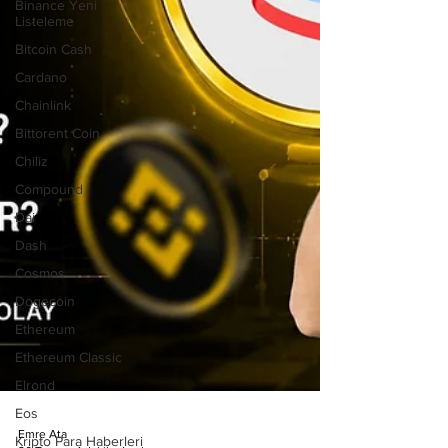
Binance Yeni
Listeleme
Bitcoin Cash
Cardano
Chainlink
Bittorent Coin
Chiliz
Compound
Dai
Dash
Cosmos
Dogecoin
Ethereum
Ethereum Classic
Elrond
Eos
Kripto Para Haberleri