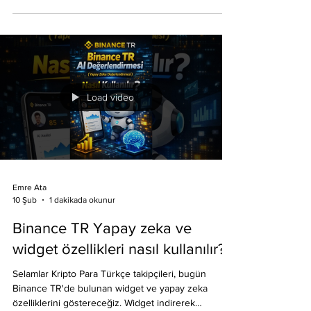
Meraklıları inceleyebilirler. Binance TR üye olmak
isterseniz link: https://binance-
tr.onelink.me/a2LU/cc?
pid=contentcreators&c=EmreAta&af_adset=All&af_s
iteid=BNC01 #kriptopara #kripto
#binancetrlisteleme ücretsiz reklam
Load video
Emre Ata
1 dakikada okunur
10 Şub
Binance TR Yapay zeka ve
widget özellikleri nasıl kullanılır?