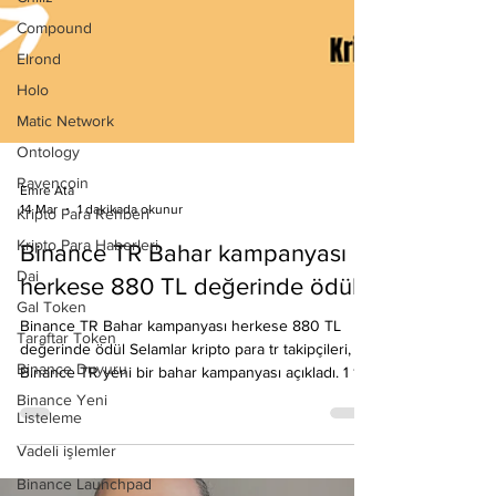
Compound
Elrond
Holo
Matic Network
Ontology
Ravencoin
Kripto Para Rehberi
Kripto Para Haberleri
Emre Ata
14 Mar
1 dakikada okunur
Dai
Gal Token
Binance TR Bahar kampanyası
Taraftar Token
herkese 880 TL değerinde ödül
Binance Duyuru
Binance TR Bahar kampanyası herkese 880 TL
Binance Yeni
değerinde ödül Selamlar kripto para tr takipçileri,
Listeleme
Binance TR yeni bir bahar kampanyası açıkladı. 1 1
Vadeli işlemler
Mart 2026 - 9 Nisan 2026 arası Binance TR'de
hesap açıp, KYC ( Kimlik doğrulama yapıp)
Binance Launchpad