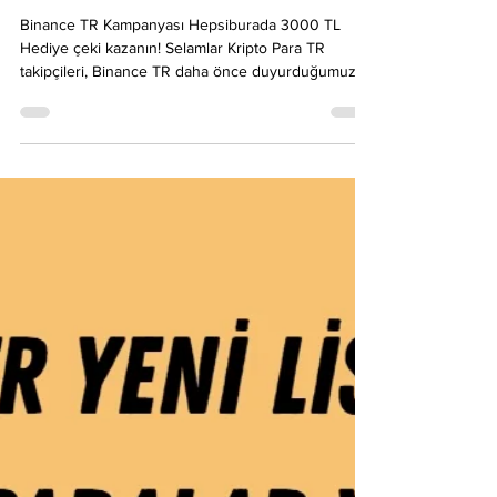
Binance TR Kampanyası
Hepsiburada 3000 TL Hediye
çeki kazanın!
Binance TR Kampanyası Hepsiburada 3000 TL
Hediye çeki kazanın! Selamlar Kripto Para TR
takipçileri, Binance TR daha önce duyurduğumuz
Hepsiburada com hediye çeki kampanyasına yeni
bir etkinlik ekledi. 20 - 27 Ocak 2026 tarihleri
arasında ilgili X postu yani eski adı ile Tweetini RT
yaparak beğenmeniz ve 3000 TL hediye çeki size
çıksa ne yapardınız bunu yazmanız gerekiyor,
ardından yine makale de ve x te yer alan formu
doldurarak kampanyaya katılabilirsiniz. Kripto para
dünya