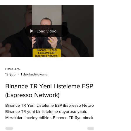
iteid=BNC01 Binance TR Robo'yu listeliyor, KYC
tamamlayarak, banka hesabınızdan Binance TR'ye
para aktarıp al sat yapabilirsiniz. Binance TR Resmi
Makale:
https://www.binance.tr/tr/blog/geli%C5%9Fmeler/bin
ance-tr-robo-fabric-protocolyu-try-i%C5%9Flem-
%C3%A7iftinde-listeleyecek-1467 #kriptopara #robo
Load video
#binanc
Emre Ata
1 dakikada okunur
13 Şub
Binance TR Yeni Listeleme ESP
(Espresso Network)
Binance TR Yeni Listeleme ESP (Espresso Network)
Binance TR yeni bir listeleme duyurusu yaptı.