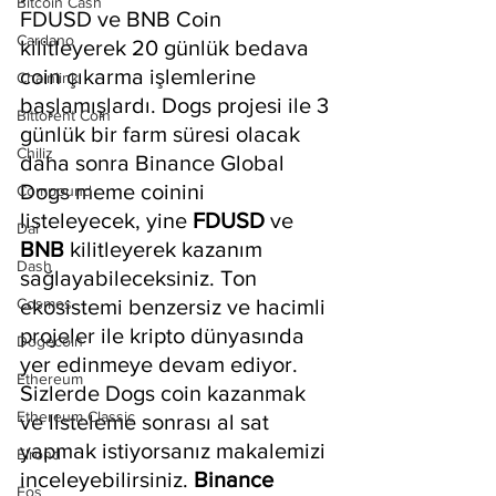
Bitcoin Cash
FDUSD ve BNB Coin 
Cardano
kilitleyerek 20 günlük bedava 
coin çıkarma işlemlerine 
Chainlink
başlamışlardı. Dogs projesi ile 3 
Bittorent Coin
günlük bir farm süresi olacak 
Chiliz
daha sonra Binance Global 
Dogs meme coinini 
Compound
listeleyecek, yine 
FDUSD 
ve 
Dai
BNB 
kilitleyerek kazanım 
Dash
sağlayabileceksiniz. Ton 
Cosmos
ekosistemi benzersiz ve hacimli 
projeler ile kripto dünyasında 
Dogecoin
yer edinmeye devam ediyor. 
Ethereum
Sizlerde Dogs coin kazanmak 
Ethereum Classic
ve listeleme sonrası al sat 
yapmak istiyorsanız makalemizi 
Elrond
inceleyebilirsiniz. 
Binance 
Eos