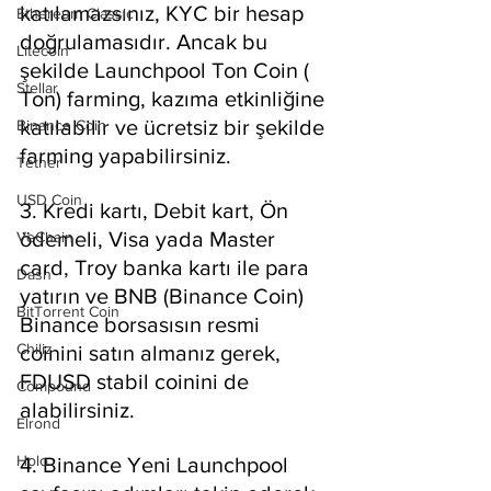
katılamazsınız, KYC bir hesap 
Ethereum Classic
doğrulamasıdır. Ancak bu 
Litecoin
şekilde Launchpool Ton Coin ( 
Stellar
Ton) farming, kazıma etkinliğine 
katılabilir ve ücretsiz bir şekilde 
Binance Coin
farming yapabilirsiniz.
Tether
USD Coin
3. Kredi kartı, Debit kart, Ön 
ödemeli, Visa yada Master 
VeChain
card, Troy banka kartı ile para 
Dash
yatırın ve BNB (Binance Coin) 
BitTorrent Coin
Binance borsasısın resmi 
Chiliz
coinini satın almanız gerek, 
FDUSD stabil coinini de 
Compound
alabilirsiniz.
Elrond
Holo
4. Binance Yeni Launchpool 