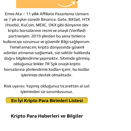
Emre Ata – 11 yıllık Affiliate Pazarlama Uzmanı
ve 7 yılı aşkın süredir Binance, Gate, BitGet, HTX
(Huobi), KuCoin, MEXC, OKX gibi dünyanın dev
kripto borsalarının resmi ve onaylı (Verified)
partneriyim. 2019 yılından bu yana binlerce
kullanıcıya sorunsuz ve güvenilir Bilgi sağlıyorum.
Temel amacım; kripto dünyasında güvenli
adımlar atmanızı sağlamak, sizi sektör hakkında
doğru bilgilendirme yapmaktır. Sitemde görmüş
olduğunuz linkler TR Spk onaylı kripto
borsalarına yönlendirme kodları içerir, bu kodlar
işlerimize destek olmaktadır.
Risk uyarısı:
Yapmış olduğunuz ticaretten al sat
işleminden siz sorumlusunuz.
En İyi Kripto Para Birimleri Listesi
Kripto Para Haberleri ve Bilgiler