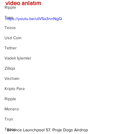
video anlatım
Ripple
Tron
https://youtu.be/utV5a3nnNgQ
Tezos
Usd Coin
Tether
Vadeli İşlemler
Zilliqa
Vechain
Kripto Para
Ripple
Monero
Tron
Tezos
Binance Launchpool 57. Proje Dogs Airdrop 