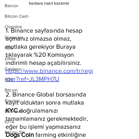
bedava nasıl kazanılır 
Bancor
Bitcoin Cash
Chainlink
1. Binance sayfasında hesap 
Dogecoin
açmanız olmazsa olmaz, 
mutlaka gerekiyor Buraya 
NEO
tıklayarak %20 Komisyon 
Zilliqa
indirimli hesap açabilirsiniz. 
Cardano
https://www.binance.com/tr/regi
ster?ref=JL3MPH7U
EOS
Bitcoin
2. Binance Global borsasında 
Cosmos
kayıt olduktan sonra mutlaka 
KYC 
doğrulamanızı 
Ethereum
tamamlamanız gerekmektedir, 
IOTA
eğer bu işlemi yapmazsanız 
Bitcoin SV
Dogs Coin
 farming etkinliğine 