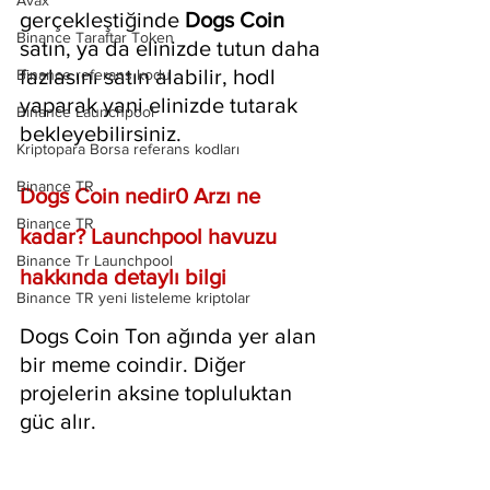
Avax
gerçekleştiğinde 
Dogs Coin
Binance Taraftar Token
satın, ya da elinizde tutun daha 
fazlasını satın alabilir, hodl 
Binance referans kodu
yaparak yani elinizde tutarak  
Binance Launchpool
bekleyebilirsiniz.
Kriptopara Borsa referans kodları
Binance TR
Dogs Coin nedir0 Arzı ne 
Binance TR
kadar? Launchpool havuzu 
Binance Tr Launchpool
hakkında detaylı bilgi
Binance TR yeni listeleme kriptolar
Dogs Coin Ton ağında yer alan 
bir meme coindir. Diğer 
projelerin aksine topluluktan 
güc alır.