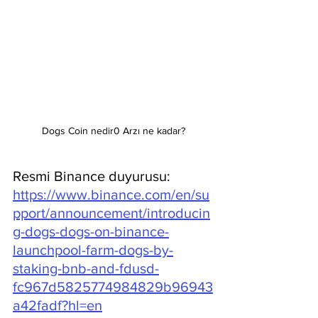
Dogs Coin nedir0 Arzı ne kadar?
Resmi Binance duyurusu: 
https://www.binance.com/en/su
pport/announcement/introducin
g-dogs-dogs-on-binance-
launchpool-farm-dogs-by-
staking-bnb-and-fdusd-
fc967d5825774984829b96943
a42fadf?hl=en