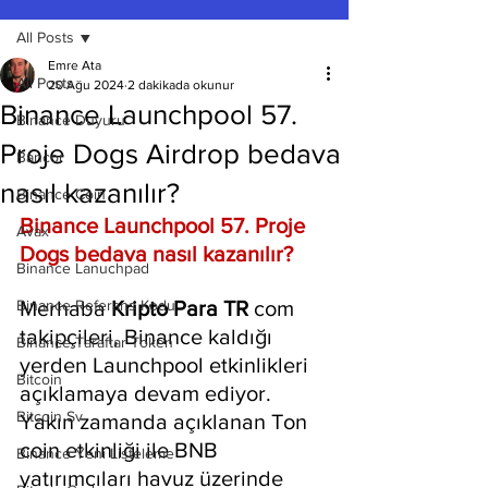
All Posts
Emre Ata
All Posts
20 Ağu 2024
2 dakikada okunur
Binance Launchpool 57.
Binance Duyuru
Proje Dogs Airdrop bedava
Bancor
nasıl kazanılır?
Binance Coin
Binance Launchpool 57. Proje 
Avax
Dogs bedava nasıl kazanılır?
Binance Lanuchpad
Binance Referans Kodu
Merhaba 
Kripto Para TR
 com 
takipçileri, Binance kaldığı 
Binance Taraftar Token
yerden Launchpool etkinlikleri 
Bitcoin
açıklamaya devam ediyor. 
Bitcoin Sv
Yakın zamanda açıklanan Ton 
coin etkinliği ile BNB 
Binance Yeni Listeleme
yatırımcıları havuz üzerinde 