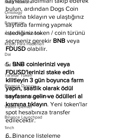
sayfasını adımları takip ederek 
Matic Network
bulun, ardından Dogs Coin 
Ontology
kısmına tıklayın ve ulaştığınız 
Ravencoin
sayfada farming yapmak 
istediğiniz token / coin türünü 
Kripto Para Rehberi
seçmeniz gerekir 
BNB 
veya 
Kripto Para Haberleri
FDUSD 
olabilir.
Dai
5.
 BNB coinlerinizi veya 
Gal Token
FDUSD'lerinizi stake edin 
Taraftar Token
kilitleyin 3 gün boyunca farm 
Binance Duyuru
yapın, saatlik olarak ödül 
sayfasına gelin ve ödülleri al 
Binance Yeni Listeleme
kısmına tıklayın
. Yeni token'lar 
Vadeli işlemler
spot hesabınıza transfer 
Binance Launchpad
edilecektir.
1inch
6. Binance listeleme 