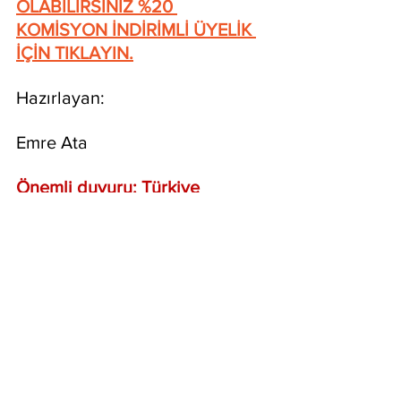
OLABİLİRSİNİZ %20 
KOMİSYON İNDİRİMLİ ÜYELİK 
İÇİN TIKLAYIN.
Hazırlayan:
Emre Ata
Önemli duyuru: Türkiye 
Cumhuriyeti Kripto Para yasası 
gereğince Binance Global ve 
diğer borsaların global 
siteleri üzerinde yapılan 
işlemlerden kullanıcılar 
kendileri sorumludur.
Kripto Para
Binance
Binance Listeleme
Binance launchpool
Binance dogs coin
dogs