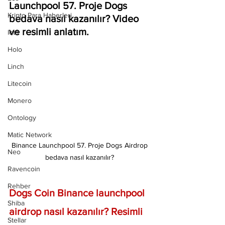
Launchpool 57. Proje Dogs 
Kripto Para Haberleri
bedava nasıl kazanılır? Video 
ve resimli anlatım.
Iota
Holo
Linch
Litecoin
Monero
Ontology
Matic Network
Binance Launchpool 57. Proje Dogs Airdrop 
Neo
bedava nasıl kazanılır? 
Ravencoin
Rehber
Dogs Coin Binance launchpool 
Shiba
airdrop nasıl kazanılır? Resimli 
Stellar