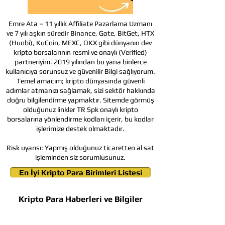
Emre Ata – 11 yıllık Affiliate Pazarlama Uzmanı
ve 7 yılı aşkın süredir Binance, Gate, BitGet, HTX
(Huobi), KuCoin, MEXC, OKX gibi dünyanın dev
kripto borsalarının resmi ve onaylı (Verified)
partneriyim. 2019 yılından bu yana binlerce
kullanıcıya sorunsuz ve güvenilir Bilgi sağlıyorum.
Temel amacım; kripto dünyasında güvenli
adımlar atmanızı sağlamak, sizi sektör hakkında
doğru bilgilendirme yapmaktır. Sitemde görmüş
olduğunuz linkler TR Spk onaylı kripto
borsalarına yönlendirme kodları içerir, bu kodlar
işlerimize destek olmaktadır.
Risk uyarısı:
Yapmış olduğunuz ticaretten al sat
işleminden siz sorumlusunuz.
En İyi Kripto Para Birimleri Listesi
Kripto Para Haberleri ve Bilgiler