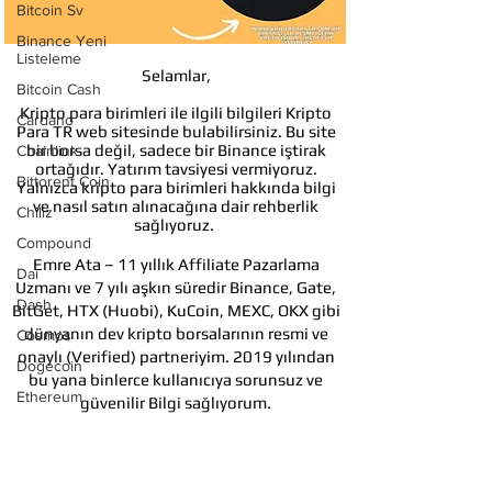
Bitcoin Sv
Binance Yeni
Listeleme
Selamlar,
Bitcoin Cash
Kripto para birimleri ile ilgili bilgileri Kripto
Cardano
Para TR web sitesinde bulabilirsiniz. Bu site
bir borsa değil, sadece bir Binance iştirak
Chainlink
ortağıdır. Yatırım tavsiyesi vermiyoruz.
Bittorent Coin
Yalnızca kripto para birimleri hakkında bilgi
ve nasıl satın alınacağına dair rehberlik
Chiliz
sağlıyoruz.
Compound
Emre Ata – 11 yıllık Affiliate Pazarlama
Dai
Uzmanı ve 7 yılı aşkın süredir Binance, Gate,
Dash
BitGet, HTX (Huobi), KuCoin, MEXC, OKX gibi
dünyanın dev kripto borsalarının resmi ve
Cosmos
onaylı (Verified) partneriyim. 2019 yılından
Dogecoin
bu yana binlerce kullanıcıya sorunsuz ve
Ethereum
güvenilir Bilgi sağlıyorum.
Temel amacım; kripto dünyasında güvenli
Ethereum
Classic
adımlar atmanızı sağlamak, sizi sektör
hakkında doğru bilgilendirme yapmaktır.
Elrond