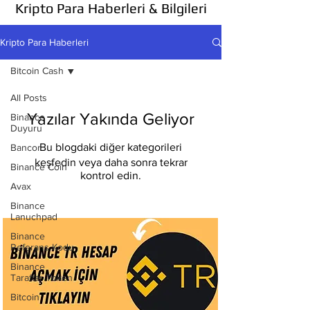
Kripto Para Haberleri & Bilgileri
Kripto Para Haberleri
Bitcoin Cash
All Posts
Yazılar Yakında Geliyor
Binance
Duyuru
Bu blogdaki diğer kategorileri
Bancor
keşfedin veya daha sonra tekrar
Binance Coin
kontrol edin.
Avax
Binance
Lanuchpad
Binance
Referans Kodu
Binance
Taraftar Token
Bitcoin