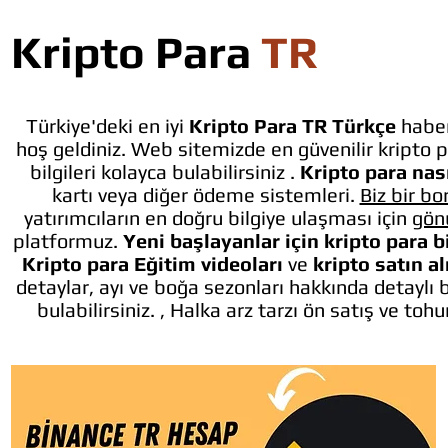
Kripto Para
TR
Türkiye'deki en iyi
Kripto Para TR Türkçe
haber
hoş geldiniz. Web sitemizde en güvenilir kripto p
bilgileri kolayca bulabilirsiniz .
Kripto para nası
kartı veya diğer ödeme sistemleri.
Biz bir bo
yatırımcıların en doğru bilgiye ulaşması için
gön
platformuz.
Yeni başlayanlar için kripto para b
Kripto para Eğitim videoları
ve
kripto satın a
detaylar, ayı ve boğa sezonları hakkında detaylı 
bulabilirsiniz. , Halka arz tarzı ön satış ve toh