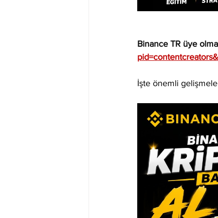
Binance TR üye olmak
pid=contentcreators
İşte önemli gelişmele