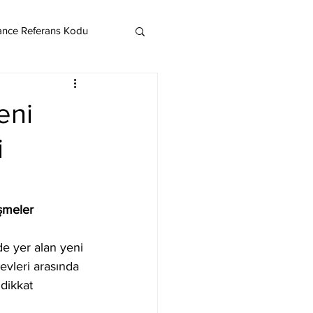
ance Referans Kodu
Cardano
Chainlink
eni
i
ereum
Litecoin
Monero
şmeler
de yer alan yeni 
evleri arasında 
dikkat 