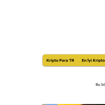
Kripto Para TR
En İyi Kript
Bu bö