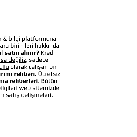
 & bilgi platformuna
ara birimleri hakkında
l satın alınır?
Kredi
rsa değiliz
, sadece
üllü
olarak çalışan bir
irimi rehberi.
Ücretsiz
lma rehberleri
. Bütün
bilgileri web sitemizde
um satış gelişmeleri.