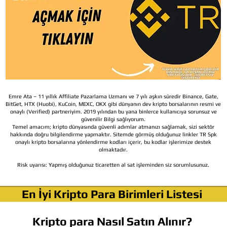
Emre Ata – 11 yıllık Affiliate Pazarlama Uzmanı ve 7 yılı aşkın süredir Binance, Gate,
BitGet, HTX (Huobi), KuCoin, MEXC, OKX gibi dünyanın dev kripto borsalarının resmi ve
onaylı (Verified) partneriyim. 2019 yılından bu yana binlerce kullanıcıya sorunsuz ve
güvenilir Bilgi sağlıyorum.
Temel amacım; kripto dünyasında güvenli adımlar atmanızı sağlamak, sizi sektör
hakkında doğru bilgilendirme yapmaktır. Sitemde görmüş olduğunuz linkler TR Spk
onaylı kripto borsalarına yönlendirme kodları içerir, bu kodlar işlerimize destek
olmaktadır.
Risk uyarısı:
Yapmış olduğunuz ticaretten al sat işleminden siz sorumlusunuz.
En İyi Kripto Para Birimleri Listesi
Kripto para Nasıl Satın Alınır?