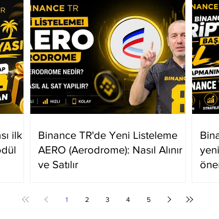
ı ilk
Binance TR'de Yeni Listeleme
Bin
ödül
AERO (Aerodrome): Nasıl Alınır
yen
ve Satılır
öne
1
2
3
4
5