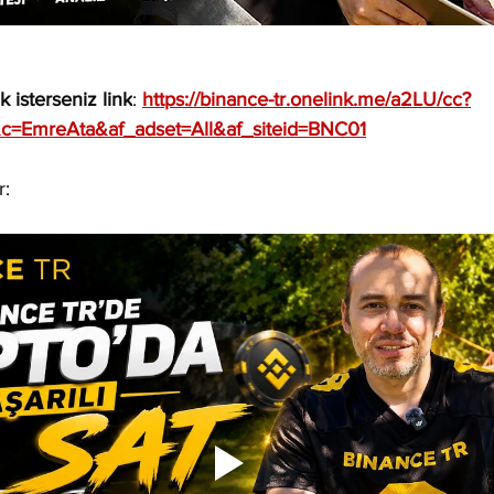
 isterseniz link
: 
https://binance-tr.onelink.me/a2LU/cc?
&c=EmreAta&af_adset=All&af_siteid=BNC01
r: