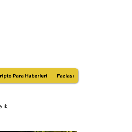
ripto Para Haberleri
Fazlası
lık,