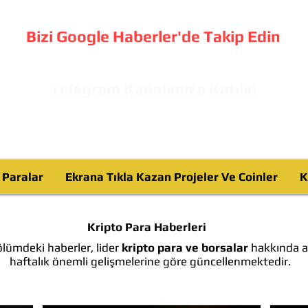
Bizi Google Haberler'de Takip Edin
Telegram Kanalımıza Katılın
o Paralar
Ekrana Tıkla Kazan Projeler Ve Coinler
K
Kripto Para Haberleri
lümdeki haberler, lider
kripto para ve borsalar
hakkında ay
haftalık önemli gelişmelerine göre güncellenmektedir.