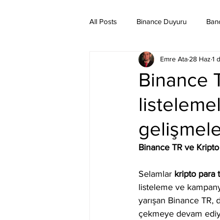
All Posts
Binance Duyuru
Ban
Emre Ata
28 Haz
1 
Binance Taraftar Token
Bitco
Binance T
listeleme
Bittorent Coin
Chiliz
Co
gelişmele
Ethereum Classic
Elrond
Binance TR ve Kripto
Selamlar 
kripto para t
listeleme ve kampanya
yarışan Binance TR, d
çekmeye devam ediy