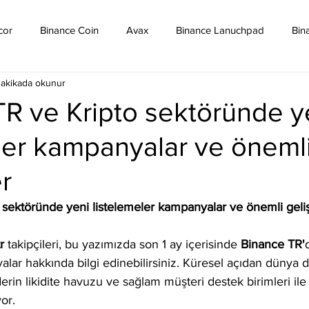
cor
Binance Coin
Avax
Binance Lanuchpad
Bin
dakikada okunur
in
Bitcoin Sv
Binance Yeni Listeleme
Bitcoin Cash
R ve Kripto sektöründe y
ler kampanyalar ve öneml
mpound
Dai
Dash
Cosmos
Dogecoin
Eth
r
Eos
Kripto Para Haberleri
Iota
Holo
Linch
 sektöründe yeni listelemeler kampanyalar ve önemli geli
r
 takipçileri, bu yazımızda son 1 ay içerisinde 
Binance TR'
lar hakkında bilgi edinebilirsiniz. Küresel açıdan dünya d
erin likidite havuzu ve sağlam müşteri destek birimleri ile 
or.