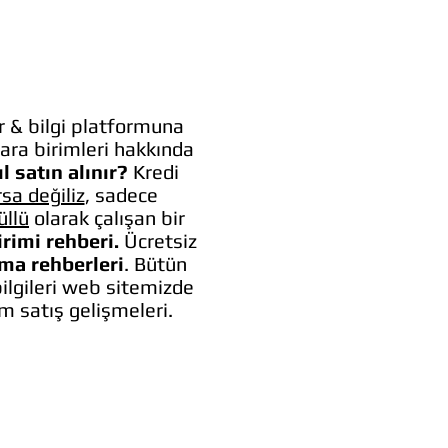
 & bilgi platformuna
ara birimleri hakkında
l satın alınır?
Kredi
rsa değiliz
, sadece
üllü
olarak çalışan bir
irimi rehberi.
Ücretsiz
lma rehberleri
. Bütün
bilgileri web sitemizde
um satış gelişmeleri.