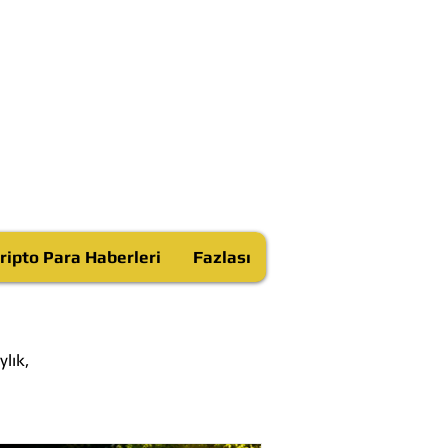
ripto Para Haberleri
Fazlası
lık,