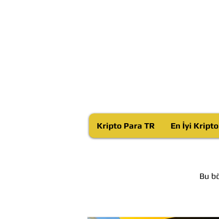
Kripto Para TR
En İyi Kript
Bu bö