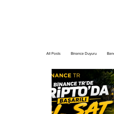
All Posts
Binance Duyuru
Ban
Binance Taraftar Token
Bitco
Bittorent Coin
Chiliz
Co