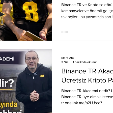
Eos
Kripto Para Haberleri
Iota
Holo
Linch
Binance TR ve Kripto sektörü
kampanyalar ve önemli gelişme
takipçileri, bu yazımızda son 
yer alan yeni listeleme ve ka
edinebilirsiniz. Küresel açıd
yarışan Binance TR, derin lik
destek birimleri ile dikkat çekme
TR üye olmak isterseniz link: 
tr.onelink.me/a2LU/cc?pid=c
Emre Ata
3 Nis
1 dakikada okunur
Binance TR Akad
Ücretsiz Kripto P
Binance TR Akademi nedir? Üc
Binance TR üye olmak isterseniz link: htt
tr.onelink.me/a2LU/cc?
pid=contentcreators&c=Emre