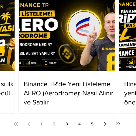
ı ilk
Binance TR'de Yeni Listeleme
Bin
ödül
AERO (Aerodrome): Nasıl Alınır
yen
ve Satılır
öne
1
2
3
4
5