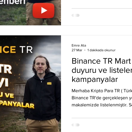
NC01 Video rehber: Binance 
alan bilgiler ile kolaylıkla kr
bilgileri elde edebilirsiniz. B
yaşatan ani iniş ve çıkış trend
hazırlıklı olmuş olursunuz. Sek
Emre Ata
27 Mar
1 dakikada okunur
Binance TR Mart 
duyuru ve listele
kampanyalar
Merhaba Kripto Para TR ( Türk
Binance TR'de gerçekleşen ye
makalemizde listelenmiştir. S
kripto piyasasında, Binance TR
yeni kullanıcılara destek ol
olduğu entegrasyonlar ile hay