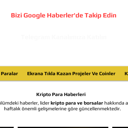
Bizi Google Haberler'de Takip Edin
Telegram Kanalımıza Katılın
o Paralar
Ekrana Tıkla Kazan Projeler Ve Coinler
K
Kripto Para Haberleri
lümdeki haberler, lider
kripto para ve borsalar
hakkında ay
haftalık önemli gelişmelerine göre güncellenmektedir.