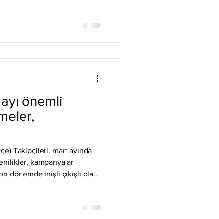
TR Akademi sayfalarında yer
ipto sektörü hakkında önemli
u deneyim ve bilgi ile kayıp
lerine karşı biraz da olsa
tör de yer alan kafa karıştıcı
ayı önemli
meler,
çe) Takipçileri, mart ayında
nilikler, kampanyalar
on dönemde inişli çıkışlı olan
 gerçekleştirdiği teşvikler ile
maya devam ediyor, kurmuş
atı kolaylaştırmaya da