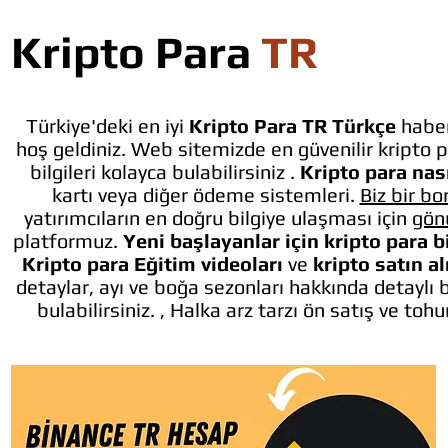
Kripto Para
TR
Türkiye'deki en iyi
Kripto Para TR Türkçe
haber
hoş geldiniz. Web sitemizde en güvenilir kripto p
bilgileri kolayca bulabilirsiniz .
Kripto para nası
kartı veya diğer ödeme sistemleri.
Biz bir bo
yatırımcıların en doğru bilgiye ulaşması için
gön
platformuz.
Yeni başlayanlar için kripto para b
Kripto para Eğitim videoları
ve
kripto satın a
detaylar, ayı ve boğa sezonları hakkında detaylı 
bulabilirsiniz. , Halka arz tarzı ön satış ve toh