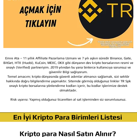
Emre Ata – 11 yıllık Affiliate Pazarlama Uzmanı ve 7 yılı aşkın süredir Binance, Gate,
BitGet, HTX (Huobi), KuCoin, MEXC, OKX gibi dünyanın dev kripto borsalarının resmi ve
onaylı (Verified) partneriyim. 2019 yılından bu yana binlerce kullanıcıya sorunsuz ve
güvenilir Bilgi sağlıyorum.
Temel amacım; kripto dünyasında güvenli adımlar atmanızı sağlamak, sizi sektör
hakkında doğru bilgilendirme yapmaktır. Sitemde görmüş olduğunuz linkler TR Spk
onaylı kripto borsalarına yönlendirme kodları içerir, bu kodlar işlerimize destek
olmaktadır.
Risk uyarısı:
Yapmış olduğunuz ticaretten al sat işleminden siz sorumlusunuz.
En İyi Kripto Para Birimleri Listesi
Kripto para Nasıl Satın Alınır?