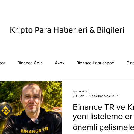
Kripto Para Haberleri & Bilgileri
cor
Binance Coin
Avax
Binance Lanuchpad
Bin
in
Bitcoin Sv
Binance Yeni Listeleme
Bitcoin Cash
Emre Ata
28 Haz
1 dakikada okunur
Binance TR ve K
mpound
Dai
Dash
Cosmos
Dogecoin
Eth
yeni listelemele
önemli gelişmele