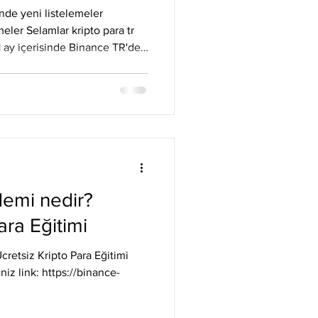
Litecoin
Monero
nde yeni listelemeler
ler Selamlar kripto para tr
1 ay içerisinde Binance TR'de
mpanyalar hakkında bilgi
an dünya devleri arasında
idite havuzu ve sağlam müşteri
ye devam ediyor. Binance
https://binance-
ontentcreato
emi nedir?
ara Eğitimi
retsiz Kripto Para Eğitimi
ps://binance-
Ata&af_adset=All&af_siteid=B