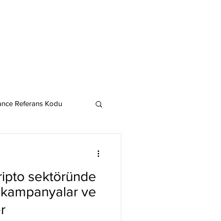
ance Referans Kodu
Cardano
Chainlink
ripto sektöründe
ereum
r kampanyalar ve
r