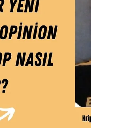
ance-tr-robo-fabric-protocolyu-try-i%C5%9Flem-
%C3%A7iftinde-listeleyecek-1467 #kriptopara #robo
#binanc