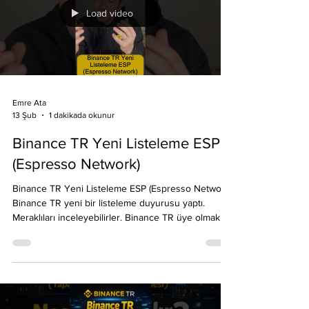
OPN Binance TR'de ne zaman listelenecek? OPN
airdrop nasıl alınır? Sorularının cevaplarını
bulabilirsiniz. Opinion OPN nedir? OPN OPINION,
piyasalar arası sürtünmeleri ortadan kaldırarak ve
birleşik likiditeye sahip sorunsuz bir şekilde ent
Load video
Emre Ata
1 dakikada okunur
13 Şub
Binance TR Yeni Listeleme ESP
(Espresso Network)
Binance TR Yeni Listeleme ESP (Espresso Network)
Binance TR yeni bir listeleme duyurusu yaptı.
Meraklıları inceleyebilirler. Binance TR üye olmak