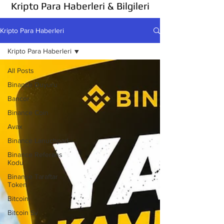
Kripto Para Haberleri & Bilgileri
Kripto Para Haberleri
Kripto Para Haberleri
All Posts
Binance Duyuru
Bancor
Binance Coin
Avax
Binance Lanuchpad
Binance Referans
Kodu
Binance Taraftar
Token
Bitcoin
Bitcoin Sv