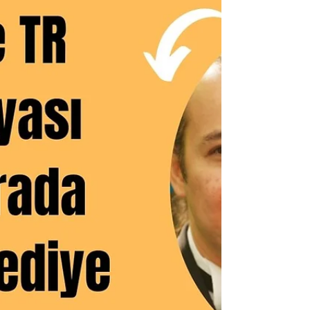
Binance TR'de bulunan widget ve yapay zeka
özelliklerini göstereceğiz. Widget indirerek
uygulamayı açmadan telefon ekranınızda ilgili
kriptoların anlık fiyatlarını görebilirsiniz. Ai yani
Binance Tr yapay zekası sayesinde ise, anlık takip
ettiğiniz bir kripto paranın veya tokenin ne durumda
olduğunuz görebilirsiniz. Detaylar için videolar;
ücretsiz reklam