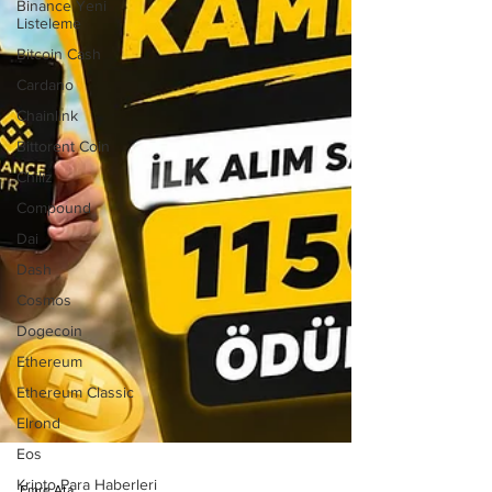
Binance Yeni
Listeleme
Bitcoin Cash
Cardano
Chainlink
Bittorent Coin
Chiliz
Compound
Dai
Dash
Cosmos
Dogecoin
Ethereum
Ethereum Classic
Elrond
Eos
Kripto Para Haberleri