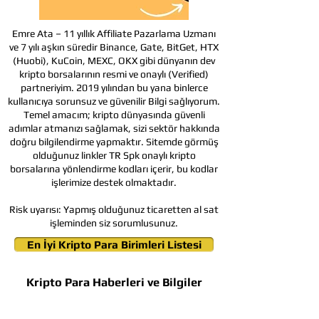
Emre Ata – 11 yıllık Affiliate Pazarlama Uzmanı
ve 7 yılı aşkın süredir Binance, Gate, BitGet, HTX
(Huobi), KuCoin, MEXC, OKX gibi dünyanın dev
kripto borsalarının resmi ve onaylı (Verified)
partneriyim. 2019 yılından bu yana binlerce
kullanıcıya sorunsuz ve güvenilir Bilgi sağlıyorum.
Temel amacım; kripto dünyasında güvenli
adımlar atmanızı sağlamak, sizi sektör hakkında
doğru bilgilendirme yapmaktır. Sitemde görmüş
olduğunuz linkler TR Spk onaylı kripto
borsalarına yönlendirme kodları içerir, bu kodlar
işlerimize destek olmaktadır.
Risk uyarısı:
Yapmış olduğunuz ticaretten al sat
işleminden siz sorumlusunuz.
En İyi Kripto Para Birimleri Listesi
Kripto Para Haberleri ve Bilgiler