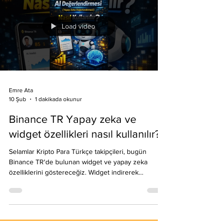
isterseniz link: https://binance-
tr.onelink.me/a2LU/cc?
pid=contentcreators&c=EmreAta&af_adset=All&af_s
iteid=BNC01 #kriptopara #kripto
#binancetrlisteleme ücretsiz reklam
Load video
Emre Ata
1 dakikada okunur
10 Şub
Binance TR Yapay zeka ve
widget özellikleri nasıl kullanılır?
Selamlar Kripto Para Türkçe takipçileri, bugün