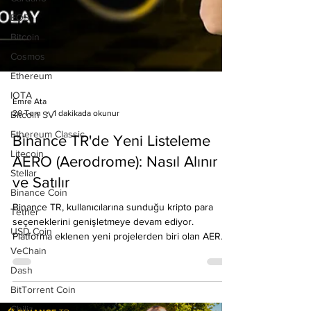
EOS
Bitcoin
Cosmos
Ethereum
IOTA
Bitcoin SV
Ethereum Classic
Emre Ata
20 Tem
1 dakikada okunur
Litecoin
Binance TR'de Yeni Listeleme
Stellar
Binance Coin
AERO (Aerodrome): Nasıl Alınır
Tether
ve Satılır
USD Coin
Binance TR, kullanıcılarına sunduğu kripto para
VeChain
seçeneklerini genişletmeye devam ediyor.
Platforma eklenen yeni projelerden biri olan AERO
Dash
(Aerodrome), özellikle Base ekosistemini takip eden
BitTorrent Coin
yatırımcıların dikkatini çekiyor. Türk Lirası işlem çifti
Chiliz