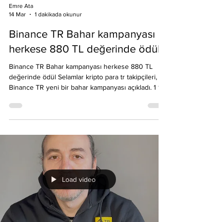
Emre Ata
14 Mar
1 dakikada okunur
Binance TR Bahar kampanyası
herkese 880 TL değerinde ödül
Binance TR Bahar kampanyası herkese 880 TL
değerinde ödül Selamlar kripto para tr takipçileri,
Binance TR yeni bir bahar kampanyası açıkladı. 1 1
Mart 2026 - 9 Nisan 2026 arası Binance TR'de
hesap açıp, KYC ( Kimlik doğrulama yapıp)
doğrulaması yapıp ilk yatırımını alanlara 880 TL
değerinde ödül verilecek . Bu ödül kampanya
bitiminden sonra hesaplara yansıtılacak. Detayları
kampanya sayfasından öğrenebilirsiniz. Etkinlik
sayfası linki: binance.tr/app?scope=activity&activity