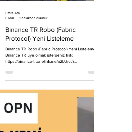
Load video
Emre Ata
6 Mar
1 dakikada okunur
Binance TR Robo (Fabric
Protocol) Yeni Listeleme
Binance TR Robo (Fabric Protocol) Yeni Listeleme
Binance TR üye olmak isterseniz link:
https://binance-tr.onelink.me/a2LU/cc?
pid=contentcreators&c=EmreAta&af_adset=All&af_s
iteid=BNC01 Binance TR Robo'yu listeliyor, KYC
tamamlayarak, banka hesabınızdan Binance TR'ye
para aktarıp al sat yapabilirsiniz. Binance TR Resmi
Makale:
https://www.binance.tr/tr/blog/geli%C5%9Fmeler/bin