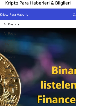
Kripto Para Haberleri & Bilgileri
Kripto Para Haberleri
All Posts
All Posts
Binance
Duyuru
Bancor
Binance
Coin
Avax
Binance
Lanuchpad
Binance
Referans
Kodu
Binance
Taraftar