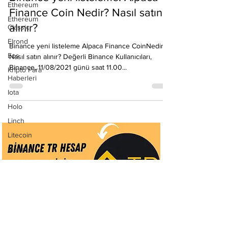
Ethereum
Binance yeni listeleme: Alpaca
Ethereum
Finance Coin Nedir? Nasıl satın
Classic
alınır?
Elrond
Eos
Binance yeni listeleme Alpaca Finance CoinNedir?
Nasıl satın alınır? Değerli Binance Kullanıcıları,
Kripto Para
Haberleri
Binance, 11/08/2021 günü saat 11.00...
Iota
Holo
Linch
Litecoin
Monero
Ontology
Matic
Network
Neo
Ravencoin