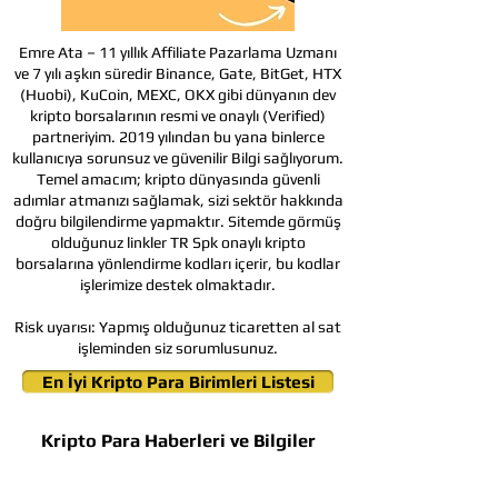
Emre Ata – 11 yıllık Affiliate Pazarlama Uzmanı
ve 7 yılı aşkın süredir Binance, Gate, BitGet, HTX
(Huobi), KuCoin, MEXC, OKX gibi dünyanın dev
kripto borsalarının resmi ve onaylı (Verified)
partneriyim. 2019 yılından bu yana binlerce
kullanıcıya sorunsuz ve güvenilir Bilgi sağlıyorum.
Temel amacım; kripto dünyasında güvenli
adımlar atmanızı sağlamak, sizi sektör hakkında
doğru bilgilendirme yapmaktır. Sitemde görmüş
olduğunuz linkler TR Spk onaylı kripto
borsalarına yönlendirme kodları içerir, bu kodlar
işlerimize destek olmaktadır.
Risk uyarısı:
Yapmış olduğunuz ticaretten al sat
işleminden siz sorumlusunuz.
En İyi Kripto Para Birimleri Listesi
Kripto Para Haberleri ve Bilgiler