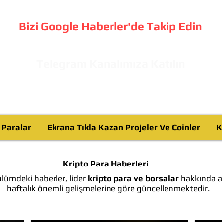
Bizi Google Haberler'de Takip Edin
Telegram Kanalımıza Katılın
o Paralar
Ekrana Tıkla Kazan Projeler Ve Coinler
K
Kripto Para Haberleri
lümdeki haberler, lider
kripto para ve borsalar
hakkında ay
haftalık önemli gelişmelerine göre güncellenmektedir.