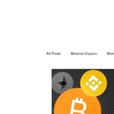
All Posts
Binance Duyuru
Ban
Binance Taraftar Token
Bitco
Bittorent Coin
Chiliz
Co