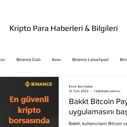
Kripto Para Haberleri & Bilgileri
cor
Binance Coin
Avax
Binance Lanuchpad
Bin
in
Bitcoin Sv
Binance Yeni Listeleme
Bitcoin Cash
Emre Ata Haber
12 Tem 2022
1 dakikada okunur
Bakkt Bitcoin P
mpound
Dai
Dash
Cosmos
Dogecoin
Eth
uygulamasını başl
Bakkt, kullanıcıların Bitcoin ve 