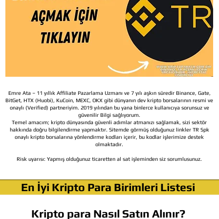
Emre Ata – 11 yıllık Affiliate Pazarlama Uzmanı ve 7 yılı aşkın süredir Binance, Gate,
BitGet, HTX (Huobi), KuCoin, MEXC, OKX gibi dünyanın dev kripto borsalarının resmi ve
onaylı (Verified) partneriyim. 2019 yılından bu yana binlerce kullanıcıya sorunsuz ve
güvenilir Bilgi sağlıyorum.
Temel amacım; kripto dünyasında güvenli adımlar atmanızı sağlamak, sizi sektör
hakkında doğru bilgilendirme yapmaktır. Sitemde görmüş olduğunuz linkler TR Spk
onaylı kripto borsalarına yönlendirme kodları içerir, bu kodlar işlerimize destek
olmaktadır.
Risk uyarısı:
Yapmış olduğunuz ticaretten al sat işleminden siz sorumlusunuz.
En İyi Kripto Para Birimleri Listesi
Kripto para Nasıl Satın Alınır?