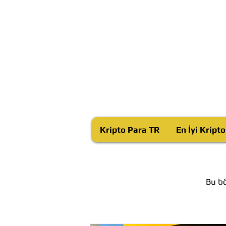
Kripto Para TR
En İyi Kript
Bu bö