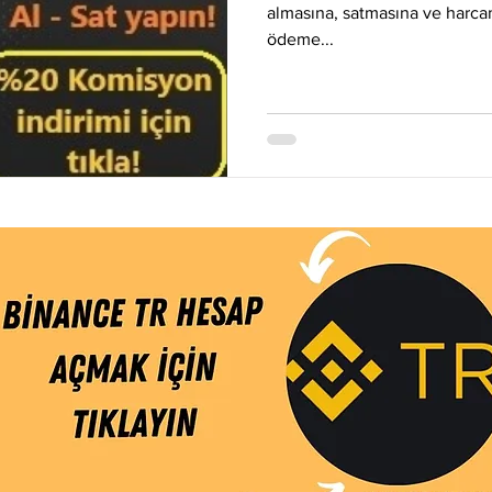
Eos
Kripto Para Haberleri
Iota
Holo
Linch
almasına, satmasına ve harca
ödeme...