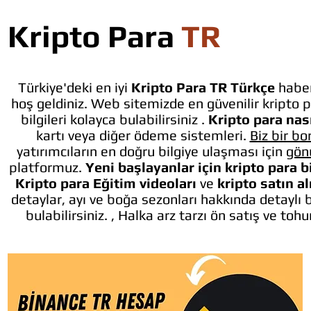
Kripto Para
TR
Türkiye'deki en iyi
Kripto Para TR Türkçe
haber
hoş geldiniz. Web sitemizde en güvenilir kripto p
bilgileri kolayca bulabilirsiniz .
Kripto para nası
kartı veya diğer ödeme sistemleri.
Biz bir bo
yatırımcıların en doğru bilgiye ulaşması için
gön
platformuz.
Yeni başlayanlar için kripto para b
Kripto para Eğitim videoları
ve
kripto satın a
detaylar, ayı ve boğa sezonları hakkında detaylı 
bulabilirsiniz. , Halka arz tarzı ön satış ve toh