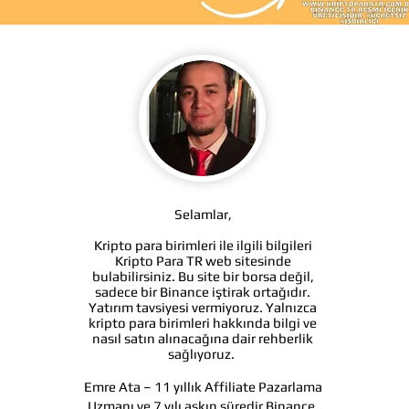
Selamlar,
Kripto para birimleri ile ilgili bilgileri
Kripto Para TR web sitesinde
bulabilirsiniz. Bu site bir borsa değil,
sadece bir Binance iştirak ortağıdır.
Yatırım tavsiyesi vermiyoruz. Yalnızca
kripto para birimleri hakkında bilgi ve
nasıl satın alınacağına dair rehberlik
sağlıyoruz.
Emre Ata – 11 yıllık Affiliate Pazarlama
Uzmanı ve 7 yılı aşkın süredir Binance,