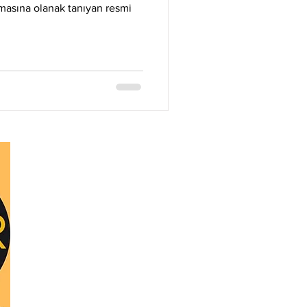
Litecoin
Monero
masına olanak tanıyan resmi