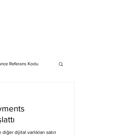
ance Referans Kodu
Cardano
Chainlink
ayments
ereum
attı
diğer dijital varlıkları satın