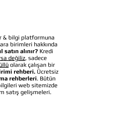
 & bilgi platformuna
ara birimleri hakkında
l satın alınır?
Kredi
rsa değiliz
, sadece
üllü
olarak çalışan bir
irimi rehberi.
Ücretsiz
lma rehberleri
. Bütün
bilgileri web sitemizde
um satış gelişmeleri.