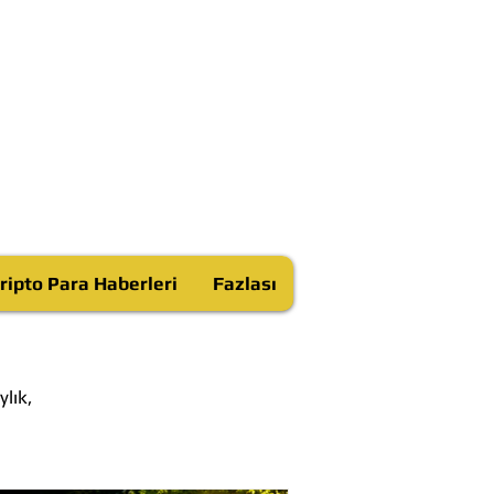
ripto Para Haberleri
Fazlası
lık,