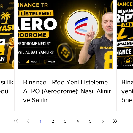
ı ilk
Binance TR'de Yeni Listeleme
Bin
ödül
AERO (Aerodrome): Nasıl Alınır
yen
ve Satılır
öne
1
2
3
4
5