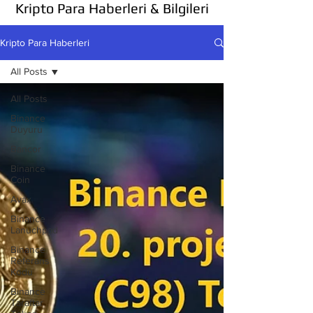
Kripto Para Haberleri & Bilgileri
Kripto Para Haberleri
All Posts
All Posts
Binance
Duyuru
Bancor
Binance
Coin
Avax
Binance
Lanuchpad
Binance
Referans
Kodu
Binance
Taraftar