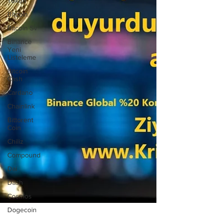
Token
Bitcoin
Bitcoin Sv
Binance
Yeni
Listeleme
Bitcoin
Cash
Cardano
Chainlink
Bittorent
Coin
Chiliz
Compound
Dai
Dash
Cosmos
Dogecoin