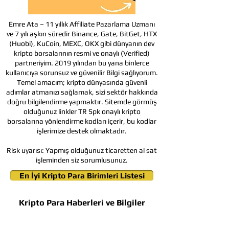
Emre Ata – 11 yıllık Affiliate Pazarlama Uzmanı
ve 7 yılı aşkın süredir Binance, Gate, BitGet, HTX
(Huobi), KuCoin, MEXC, OKX gibi dünyanın dev
kripto borsalarının resmi ve onaylı (Verified)
partneriyim. 2019 yılından bu yana binlerce
kullanıcıya sorunsuz ve güvenilir Bilgi sağlıyorum.
Temel amacım; kripto dünyasında güvenli
adımlar atmanızı sağlamak, sizi sektör hakkında
doğru bilgilendirme yapmaktır. Sitemde görmüş
olduğunuz linkler TR Spk onaylı kripto
borsalarına yönlendirme kodları içerir, bu kodlar
işlerimize destek olmaktadır.
Risk uyarısı:
Yapmış olduğunuz ticaretten al sat
işleminden siz sorumlusunuz.
En İyi Kripto Para Birimleri Listesi
Kripto Para Haberleri ve Bilgiler