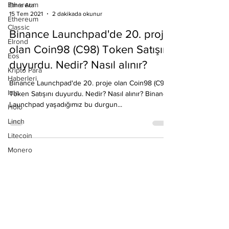
Ethereum
Ethereum
Emre Ata
Classic
15 Tem 2021
2 dakikada okunur
Elrond
Binance Launchpad'de 20. proje
Eos
olan Coin98 (C98) Token Satışını
Kripto Para
Haberleri
duyurdu. Nedir? Nasıl alınır?
Iota
Binance Launchpad'de 20. proje olan Coin98 (C98)
Holo
Token Satışını duyurdu. Nedir? Nasıl alınır? Binance
Linch
Launchpad yaşadığımız bu durgun...
Litecoin
Monero
Ontology
Matic
Network
Neo
Ravencoin