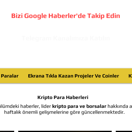
Bizi Google Haberler'de Takip Edin
Telegram Kanalımıza Katılın
o Paralar
Ekrana Tıkla Kazan Projeler Ve Coinler
K
Kripto Para Haberleri
lümdeki haberler, lider
kripto para ve borsalar
hakkında ay
haftalık önemli gelişmelerine göre güncellenmektedir.