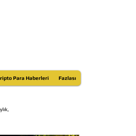
ripto Para Haberleri
Fazlası
lık,