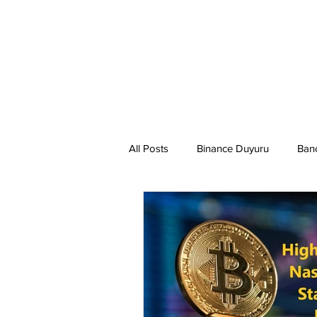
All Posts
Binance Duyuru
Ban
Binance Taraftar Token
Bitco
Bittorent Coin
Chiliz
Co