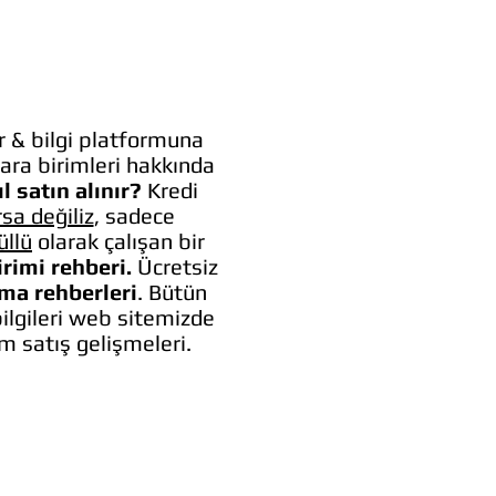
 & bilgi platformuna
ara birimleri hakkında
l satın alınır?
Kredi
rsa değiliz
, sadece
üllü
olarak çalışan bir
irimi rehberi.
Ücretsiz
lma rehberleri
. Bütün
bilgileri web sitemizde
um satış gelişmeleri.