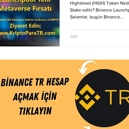
Eos
Kripto Para Haberleri
Iota
Holo
Linch
Highstreet (HIGH) Token Nedir?
Stake edilir? Binance Launch
Selamlar, bugün Binance...