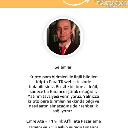
Selamlar,
Kripto para birimleri ile ilgili bilgileri
Kripto Para TR web sitesinde
bulabilirsiniz. Bu site bir borsa değil,
sadece bir Binance iştirak ortağıdır.
Yatırım tavsiyesi vermiyoruz. Yalnızca
kripto para birimleri hakkında bilgi ve
nasıl satın alınacağına dair rehberlik
sağlıyoruz.
Emre Ata – 11 yıllık Affiliate Pazarlama
Uzmanı ve 7 yılı aşkın süredir Binance,