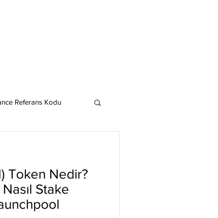
ance Referans Kodu
Cardano
Chainlink
H) Token Nedir?
ereum
? Nasıl Stake
Launchpool