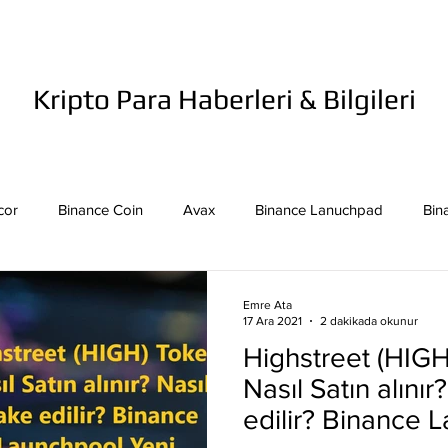
Kripto Para Haberleri & Bilgileri
cor
Binance Coin
Avax
Binance Lanuchpad
Bin
in
Bitcoin Sv
Binance Yeni Listeleme
Bitcoin Cash
Emre Ata
17 Ara 2021
2 dakikada okunur
Highstreet (HIG
mpound
Dai
Dash
Cosmos
Dogecoin
Eth
Nasıl Satın alınır
edilir? Binance 