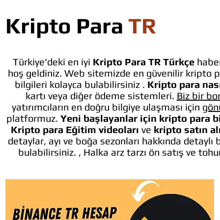
Kripto Para
TR
Türkiye'deki en iyi
Kripto Para TR Türkçe
haber
hoş geldiniz. Web sitemizde en güvenilir kripto p
bilgileri kolayca bulabilirsiniz .
Kripto para nası
kartı veya diğer ödeme sistemleri.
Biz bir bo
yatırımcıların en doğru bilgiye ulaşması için
gön
platformuz.
Yeni başlayanlar için kripto para b
Kripto para Eğitim videoları
ve
kripto satın a
detaylar, ayı ve boğa sezonları hakkında detaylı 
bulabilirsiniz. , Halka arz tarzı ön satış ve toh