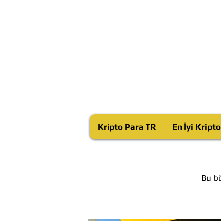
Kripto Para TR
En İyi Kript
Bu bö