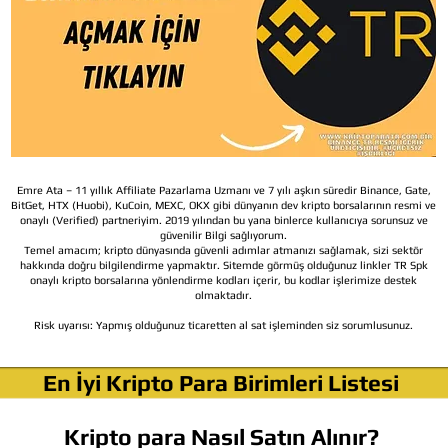
Emre Ata – 11 yıllık Affiliate Pazarlama Uzmanı ve 7 yılı aşkın süredir Binance, Gate,
BitGet, HTX (Huobi), KuCoin, MEXC, OKX gibi dünyanın dev kripto borsalarının resmi ve
onaylı (Verified) partneriyim. 2019 yılından bu yana binlerce kullanıcıya sorunsuz ve
güvenilir Bilgi sağlıyorum.
Temel amacım; kripto dünyasında güvenli adımlar atmanızı sağlamak, sizi sektör
hakkında doğru bilgilendirme yapmaktır. Sitemde görmüş olduğunuz linkler TR Spk
onaylı kripto borsalarına yönlendirme kodları içerir, bu kodlar işlerimize destek
olmaktadır.
Risk uyarısı:
Yapmış olduğunuz ticaretten al sat işleminden siz sorumlusunuz.
En İyi Kripto Para Birimleri Listesi
Kripto para Nasıl Satın Alınır?