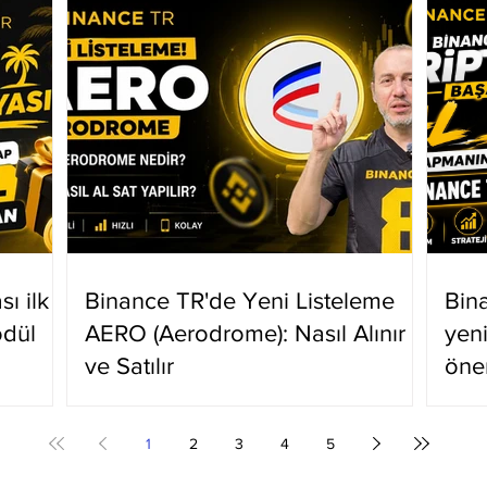
ı ilk
Binance TR'de Yeni Listeleme
Bin
ödül
AERO (Aerodrome): Nasıl Alınır
yen
ve Satılır
öne
1
2
3
4
5