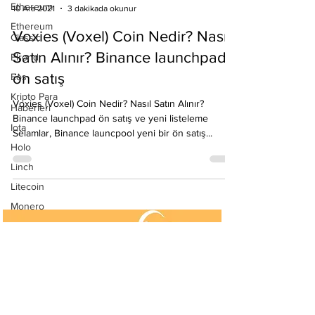
Ethereum
Emre Ata
Ethereum
10 Ara 2021
3 dakikada okunur
Classic
Elrond
Voxies (Voxel) Coin Nedir? Nasıl
Eos
Satın Alınır? Binance launchpad
Kripto Para
ön satış
Haberleri
Iota
Voxies (Voxel) Coin Nedir? Nasıl Satın Alınır?
Binance launchpad ön satış ve yeni listeleme
Holo
Selamlar, Binance launcpool yeni bir ön satış...
Linch
Litecoin
Monero
Ontology
Matic
Network
Neo
Ravencoin