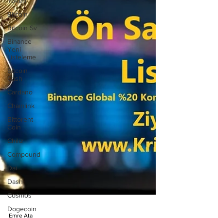
Token
Bitcoin
Bitcoin Sv
Binance
Yeni
Listeleme
Bitcoin
Cash
Cardano
Chainlink
Bittorent
Coin
Chiliz
Compound
Dai
Dash
Cosmos
Dogecoin