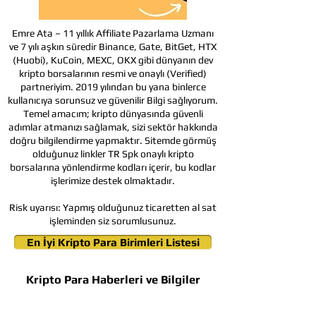
Emre Ata – 11 yıllık Affiliate Pazarlama Uzmanı
ve 7 yılı aşkın süredir Binance, Gate, BitGet, HTX
(Huobi), KuCoin, MEXC, OKX gibi dünyanın dev
kripto borsalarının resmi ve onaylı (Verified)
partneriyim. 2019 yılından bu yana binlerce
kullanıcıya sorunsuz ve güvenilir Bilgi sağlıyorum.
Temel amacım; kripto dünyasında güvenli
adımlar atmanızı sağlamak, sizi sektör hakkında
doğru bilgilendirme yapmaktır. Sitemde görmüş
olduğunuz linkler TR Spk onaylı kripto
borsalarına yönlendirme kodları içerir, bu kodlar
işlerimize destek olmaktadır.
Risk uyarısı:
Yapmış olduğunuz ticaretten al sat
işleminden siz sorumlusunuz.
En İyi Kripto Para Birimleri Listesi
Kripto Para Haberleri ve Bilgiler