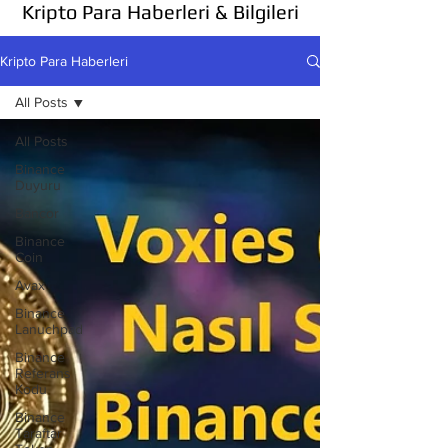
Kripto Para Haberleri & Bilgileri
Kripto Para Haberleri
All Posts
All Posts
Binance
Duyuru
Bancor
Binance
Coin
Avax
Binance
Lanuchpad
Binance
Referans
Kodu
Binance
Taraftar