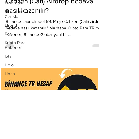
Ethereum
15 Eyl 2024
2 dakikada okunur
Ethereum
Binance Launchpool 59. Proje
Classic
Elrond
Catizen (Cati) Airdrop bedava
Eos
nasıl kazanılır?
Kripto Para
Binance Launchpool 59. Proje Catizen (Cati) airdrop
Haberleri
bedava nasıl kazanılır? Merhaba Kripto Para TR com
Iota
severler, Binance Global yeni bir...
Holo
Linch
Litecoin
Monero
Ontology
Matic
Network
Neo
Ravencoin