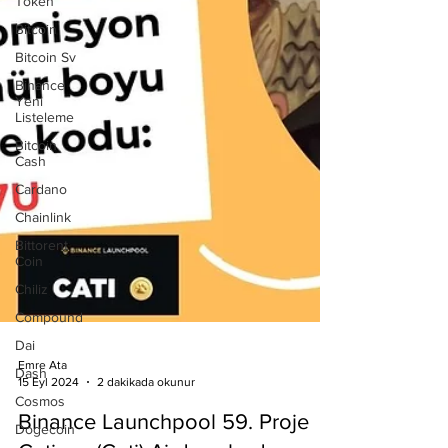
Token
Bitcoin
Bitcoin Sv
Binance
Yeni
Listeleme
Bitcoin
Cash
Cardano
Chainlink
Bittorent
Coin
Chiliz
Compound
Dai
Dash
Cosmos
Dogecoin
Emre Ata