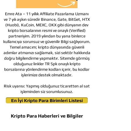
Emre Ata – 11 yıllık Affiliate Pazarlama Uzmanı
ve 7 yılı aşkın süredir Binance, Gate, BitGet, HTX
(Huobi), KuCoin, MEXC, OKX gibi dünyanın dev
kripto borsalarının resmi ve onaylı (Verified)
partneriyim. 2019 yılından bu yana binlerce
kullanıcıya sorunsuz ve güvenilir Bilgi sağlıyorum.
Temel amacım; kripto dünyasında güvenli
adımlar atmanızı sağlamak, sizi sektör hakkında
doğru bilgilendirme yapmaktır. Sitemde görmüş
olduğunuz linkler TR Spk onaylı kripto
borsalarına yönlendirme kodları içerir, bu kodlar
işlerimize destek olmaktadır.
Risk uyarısı:
Yapmış olduğunuz ticaretten al sat
işleminden siz sorumlusunuz.
En İyi Kripto Para Birimleri Listesi
Kripto Para Haberleri ve Bilgiler