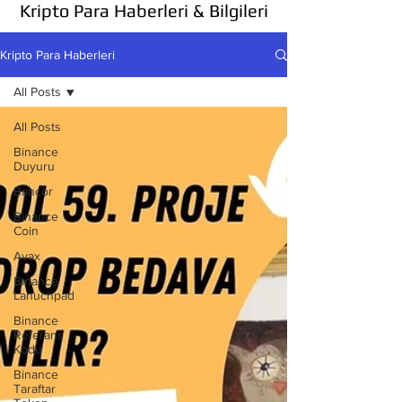
Kripto Para Haberleri & Bilgileri
Kripto Para Haberleri
All Posts
All Posts
Binance
Duyuru
Bancor
Binance
Coin
Avax
Binance
Lanuchpad
Binance
Referans
Kodu
Binance
Taraftar