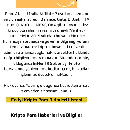
Emre Ata – 11 yıllık Affiliate Pazarlama Uzmanı
ve 7 yılı aşkın süredir Binance, Gate, BitGet, HTX
(Huobi), KuCoin, MEXC, OKX gibi dünyanın dev
kripto borsalarının resmi ve onaylı (Verified)
partneriyim. 2019 yılından bu yana binlerce
kullanıcıya sorunsuz ve güvenilir Bilgi sağlıyorum.
Temel amacım; kripto dünyasında güvenli
adımlar atmanızı sağlamak, sizi sektör hakkında
doğru bilgilendirme yapmaktır. Sitemde görmüş
olduğunuz linkler TR Spk onaylı kripto
borsalarına yönlendirme kodları içerir, bu kodlar
işlerimize destek olmaktadır.
Risk uyarısı:
Yapmış olduğunuz ticaretten al sat
işleminden siz sorumlusunuz.
En İyi Kripto Para Birimleri Listesi
Kripto Para Haberleri ve Bilgiler