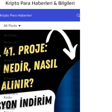
Kripto Para Haberleri & Bilgileri
Kripto Para Haberleri
All Posts
All Posts
Binance
Duyuru
Bancor
Binance
Coin
Avax
Binance
Lanuchpad
Binance
Referans
Kodu
Binance
Taraftar