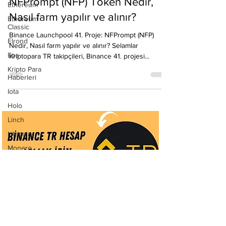
Emre Ata
Ethereum
19 Ara 2023
1 dakikada okunur
Ethereum
Classic
Binance Launchpool 41. Proje:
Elrond
NFPrompt (NFP) Token Nedir,
Eos
Nasıl farm yapılır ve alınır?
Kripto Para
Haberleri
Binance Launchpool 41. Proje: NFPrompt (NFP)
Nedir, Nasıl farm yapılır ve alınır? Selamlar
Iota
Kriptopara TR takipçileri, Binance 41. projesi...
Holo
Linch
Litecoin
Monero
Ontology
Matic
Network
Neo
Ravencoin