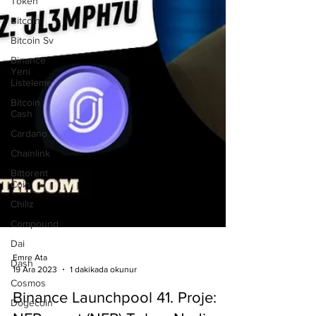
Token
Bitcoin
Bitcoin Sv
Binance
Yeni
Listeleme
Bitcoin
Cash
Cardano
Chainlink
Bittorent
Coin
Chiliz
Compound
Dai
Dash
Cosmos
Dogecoin