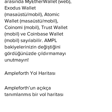
arasında MyEtherWallet (web), 
Exodus Wallet 
(masaüstü/mobil), Atomic 
Wallet (masaüstü/mobil), 
Coinomi (mobil), Trust Wallet 
(mobil) ve Coinbase Wallet 
(mobil) sayılabilir. AMPL 
bakiyelerinizin değiştiğini 
gördüğünüzde çıldırmamayı 
unutmayın!
Ampleforth Yol Haritası
Ampleforth’un açıkça 
tanımlanmış bir yol haritası 
yoktur. Ampleforth’un 
ICOdrops’taki profili bir yol 