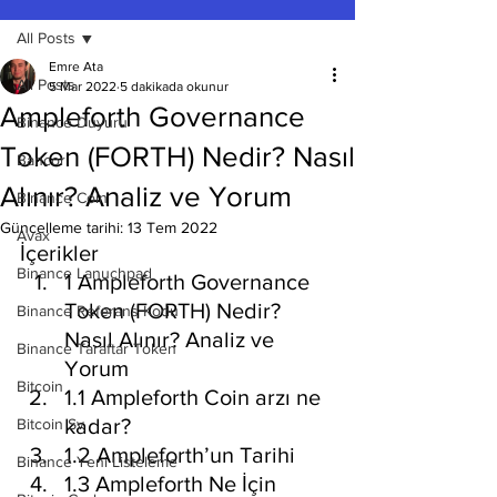
All Posts
Emre Ata
All Posts
5 Mar 2022
5 dakikada okunur
Ampleforth Governance
Binance Duyuru
Token (FORTH) Nedir? Nasıl
Bancor
Alınır? Analiz ve Yorum
Binance Coin
Güncelleme tarihi:
13 Tem 2022
Avax
İçerikler
Binance Lanuchpad
1 Ampleforth Governance 
Token (FORTH) Nedir? 
Binance Referans Kodu
Nasıl Alınır? Analiz ve 
Binance Taraftar Token
Yorum
Bitcoin
1.1 Ampleforth Coin arzı ne 
kadar?
Bitcoin Sv
1.2 Ampleforth’un Tarihi
Binance Yeni Listeleme
1.3 Ampleforth Ne İçin 