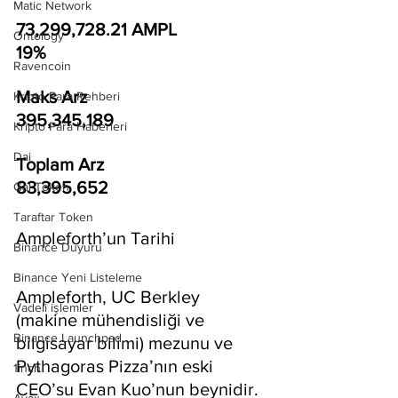
Matic Network
73,299,728.21 AMPL
Ontology
19%
Ravencoin
Maks Arz
Kripto Para Rehberi
395,345,189
Kripto Para Haberleri
Dai
Toplam Arz
83,395,652
Gal Token
Taraftar Token
Ampleforth’un Tarihi
Binance Duyuru
Binance Yeni Listeleme
Ampleforth, UC Berkley 
Vadeli işlemler
(makine mühendisliği ve 
Binance Launchpad
bilgisayar bilimi) mezunu ve 
Pythagoras Pizza’nın eski 
1inch
CEO’su Evan Kuo’nun beynidir. 