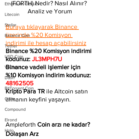
(FORTH) Nedir? Nasıl Alınır? 
Ethereum Classic
Analiz ve Yorum
Litecoin
Stellar
Buraya tıklayarak Binance 
üzerinde %20 Komisyon 
Binance Coin
indirimi ile hesap açabilirsiniz
Tether
Binance %20 Komisyon indirimi 
USD Coin
kodunuz: 
JL3MPH7U
Binance vadeli işlemler için 
VeChain
%10 Komisyon indirim kodunuz: 
Dash
48162505
BitTorrent Coin
Kripto Para TR 
ile Altcoin satın 
almanın keyfini yaşayın.
Chiliz
Compound
Elrond
Ampleforth
 Coin arzı ne kadar?
Holo
Dolaşan Arz