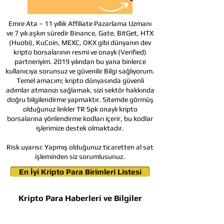
Emre Ata – 11 yıllık Affiliate Pazarlama Uzmanı
ve 7 yılı aşkın süredir Binance, Gate, BitGet, HTX
(Huobi), KuCoin, MEXC, OKX gibi dünyanın dev
kripto borsalarının resmi ve onaylı (Verified)
partneriyim. 2019 yılından bu yana binlerce
kullanıcıya sorunsuz ve güvenilir Bilgi sağlıyorum.
Temel amacım; kripto dünyasında güvenli
adımlar atmanızı sağlamak, sizi sektör hakkında
doğru bilgilendirme yapmaktır. Sitemde görmüş
olduğunuz linkler TR Spk onaylı kripto
borsalarına yönlendirme kodları içerir, bu kodlar
işlerimize destek olmaktadır.
Risk uyarısı:
Yapmış olduğunuz ticaretten al sat
işleminden siz sorumlusunuz.
En İyi Kripto Para Birimleri Listesi
Kripto Para Haberleri ve Bilgiler