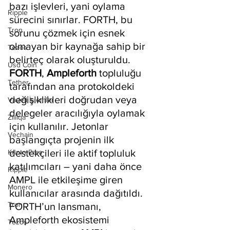
bazı işlevleri, yani oylama 
Ripple
sürecini sınırlar. FORTH, bu 
Tron
sorunu çözmek için esnek 
olmayan bir kaynağa sahip bir 
Tezos
belirteç olarak oluşturuldu. 
Usd Coin
FORTH
, 
Ampleforth
 topluluğu 
Tether
tarafından ana protokoldeki 
değişiklikleri doğrudan veya 
Vadeli İşlemler
delegeler aracılığıyla oylamak 
Zilliqa
için kullanılır. Jetonlar 
Vechain
başlangıçta projenin ilk 
destekçileri ile aktif topluluk 
Kripto Para
katılımcıları – yani daha önce 
Ripple
AMPL ile etkileşime giren 
Monero
kullanıcılar arasında dağıtıldı. 
Tron
FORTH’un lansmanı, 
Ampleforth ekosistemi 
Tezos