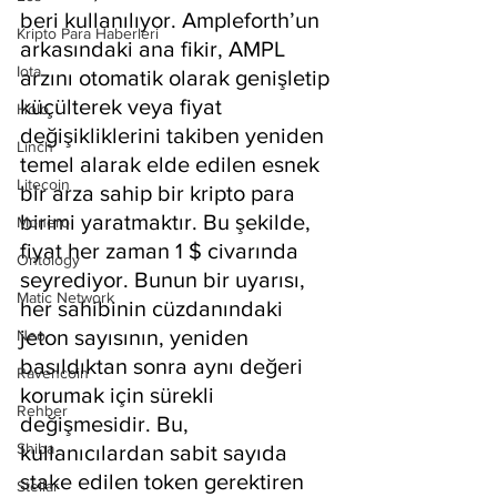
beri kullanılıyor. Ampleforth’un 
Kripto Para Haberleri
arkasındaki ana fikir, AMPL 
Iota
arzını otomatik olarak genişletip 
küçülterek veya fiyat 
Holo
değişikliklerini takiben yeniden 
Linch
temel alarak elde edilen esnek 
Litecoin
bir arza sahip bir kripto para 
birimi yaratmaktır. Bu şekilde, 
Monero
fiyat her zaman 1 $ civarında 
Ontology
seyrediyor. Bunun bir uyarısı, 
Matic Network
her sahibinin cüzdanındaki 
jeton sayısının, yeniden 
Neo
basıldıktan sonra aynı değeri 
Ravencoin
korumak için sürekli 
Rehber
değişmesidir. Bu, 
Shiba
kullanıcılardan sabit sayıda 
stake edilen token gerektiren 
Stellar