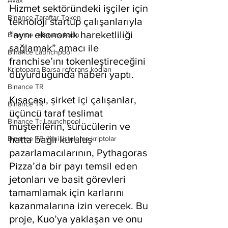
Avax
Hizmet sektöründeki işçiler için 
Binance Taraftar Token
teknoloji startup çalışanlarıyla 
“aynı ekonomik hareketliliği 
Binance referans kodu
sağlamak” amacı ile 
Binance Launchpool
franchise’ını tokenleştireceğini 
Kriptopara Borsa referans kodları
duyurduğunda haberi yaptı.
Binance TR
Kısacası, şirket içi çalışanlar, 
Binance TR
üçüncü taraf teslimat 
Binance Tr Launchpool
müşterilerin, sürücülerin ve 
hatta bağlı kuruluş 
Binance TR yeni listeleme kriptolar
pazarlamacılarının, Pythagoras 
Pizza’da bir payı temsil eden 
jetonları ve basit görevleri 
tamamlamak için karlarını 
kazanmalarına izin verecek. Bu 
proje, Kuo’ya yaklaşan ve onu 