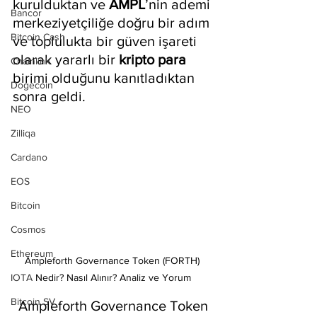
kurulduktan ve 
AMPL
’nin ademi 
Bancor
merkeziyetçiliğe doğru bir adım 
Bitcoin Cash
ve toplulukta bir güven işareti 
olarak yararlı bir 
kripto para
Chainlink
birimi olduğunu kanıtladıktan 
Dogecoin
sonra geldi.
NEO
Zilliqa
Cardano
EOS
Bitcoin
Cosmos
Ethereum
Ampleforth Governance Token (FORTH) 
Nedir? Nasıl Alınır? Analiz ve Yorum
IOTA
Bitcoin SV
 Ampleforth Governance Token 