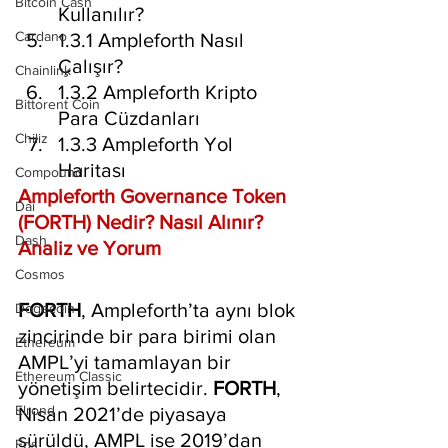
Bitcoin Cash
Kullanılır?
Cardano
1.3.1 Ampleforth Nasıl 
Çalışır?
Chainlink
1.3.2 Ampleforth Kripto 
Bittorent Coin
Para Cüzdanları
Chiliz
1.3.3 Ampleforth Yol 
Haritası
Compound
Ampleforth Governance Token 
Dai
(FORTH) Nedir? Nasıl Alınır? 
Dash
Analiz ve Yorum
Cosmos
FORTH
, Ampleforth’ta aynı blok 
Dogecoin
zincirinde bir para birimi olan 
Ethereum
AMPL’yi tamamlayan bir 
Ethereum Classic
yönetişim belirtecidir. 
FORTH
, 
Elrond
Nisan 2021’de piyasaya 
sürüldü, AMPL ise 2019’dan 
Eos