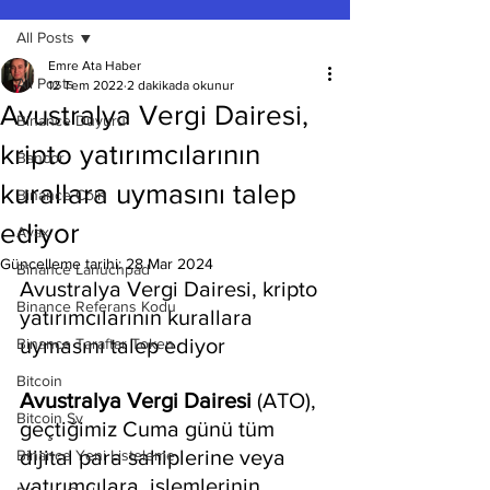
All Posts
Emre Ata Haber
All Posts
12 Tem 2022
2 dakikada okunur
Avustralya Vergi Dairesi,
Binance Duyuru
kripto yatırımcılarının
Bancor
kurallara uymasını talep
Binance Coin
ediyor
Avax
Güncelleme tarihi:
28 Mar 2024
Binance Lanuchpad
Avustralya Vergi Dairesi, kripto 
Binance Referans Kodu
yatırımcılarının kurallara 
uymasını talep ediyor
Binance Taraftar Token
Bitcoin
Avustralya Vergi Dairesi
 (ATO), 
Bitcoin Sv
geçtiğimiz Cuma günü tüm 
dijital para sahiplerine veya 
Binance Yeni Listeleme
yatırımcılara, işlemlerinin 