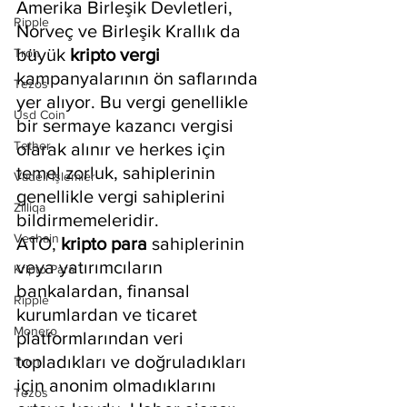
Amerika Birleşik Devletleri, 
Ripple
Norveç ve Birleşik Krallık da 
büyük 
kripto vergi 
Tron
kampanyalarının ön saflarında 
Tezos
yer alıyor. Bu vergi genellikle 
Usd Coin
bir sermaye kazancı vergisi 
Tether
olarak alınır ve herkes için 
temel zorluk, sahiplerinin 
Vadeli İşlemler
genellikle vergi sahiplerini 
Zilliqa
bildirmemeleridir.
Vechain
ATO, 
kripto para
 sahiplerinin 
veya yatırımcıların 
Kripto Para
bankalardan, finansal 
Ripple
kurumlardan ve ticaret 
Monero
platformlarından veri 
topladıkları ve doğruladıkları 
Tron
için anonim olmadıklarını 
Tezos