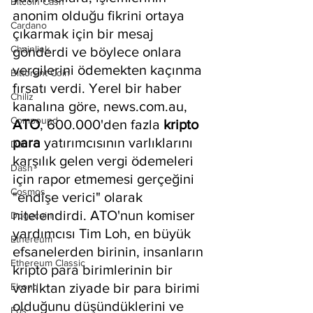
Bitcoin Cash
anonim olduğu fikrini ortaya 
Cardano
çıkarmak için bir mesaj 
Chainlink
gönderdi ve böylece onlara 
vergilerini ödemekten kaçınma 
Bittorent Coin
fırsatı verdi. Yerel bir haber 
Chiliz
kanalına göre, news.com.au, 
Compound
ATO
, 600.000'den fazla 
kripto 
para
 yatırımcısının varlıklarını 
Dai
karşılık gelen vergi ödemeleri 
Dash
için rapor etmemesi gerçeğini 
Cosmos
"endişe verici" olarak 
nitelendirdi. ATO'nun komiser 
Dogecoin
yardımcısı Tim Loh, en büyük 
Ethereum
efsanelerden birinin, insanların 
Ethereum Classic
kripto para birimlerinin bir 
varlıktan ziyade bir para birimi 
Elrond
olduğunu düşündüklerini ve 
Eos