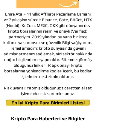
Emre Ata – 11 yıllık Affiliate Pazarlama Uzmanı
ve 7 yılı aşkın süredir Binance, Gate, BitGet, HTX
(Huobi), KuCoin, MEXC, OKX gibi dünyanın dev
kripto borsalarının resmi ve onaylı (Verified)
partneriyim. 2019 yılından bu yana binlerce
kullanıcıya sorunsuz ve güvenilir Bilgi sağlıyorum.
Temel amacım; kripto dünyasında güvenli
adımlar atmanızı sağlamak, sizi sektör hakkında
doğru bilgilendirme yapmaktır. Sitemde görmüş
olduğunuz linkler TR Spk onaylı kripto
borsalarına yönlendirme kodları içerir, bu kodlar
işlerimize destek olmaktadır.
Risk uyarısı:
Yapmış olduğunuz ticaretten al sat
işleminden siz sorumlusunuz.
En İyi Kripto Para Birimleri Listesi
Kripto Para Haberleri ve Bilgiler