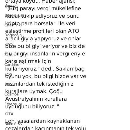
ortaya koydu. Haber ajansı; 
Bancor
“(Biz) parayı vergi mükellefine 
kadar takip ediyoruz ve bunu 
Bitcoin Cash
kripto para borsaları ile veri 
Chainlink
eşleştirme profilleri olan ATO 
Dogecoin
aracılığıyla yapıyoruz ve onlar 
NEO
bize bu bilgiyi veriyor ve biz de 
bu bilgiyi insanların vergileriyle 
Zilliqa
karşılaştırmak için 
Cardano
kullanıyoruz.” dedi. Saklambaç 
EOS
oyunu yok, bu bilgi bizde var ve 
insanlardan tek istediğimiz 
Bitcoin
kurallara uymak. Çoğu 
Cosmos
Avustralyalının kurallara 
Ethereum
uyduğunu biliyoruz. “
IOTA
Loh, yasalardan kaynaklanan 
Bitcoin SV
cezalardan kaçınmanın tek yolu 