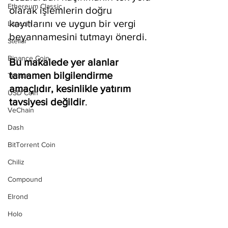
Ethereum Classic
olarak işlemlerin doğru 
kayıtlarını ve uygun bir vergi 
Litecoin
beyannamesini tutmayı önerdi.
Stellar
Binance Coin
Bu makalede yer alanlar 
tamamen bilgilendirme 
Tether
amaçlıdır, kesinlikle yatırım 
USD Coin
tavsiyesi değildir
.
VeChain
Dash
BitTorrent Coin
Chiliz
Compound
Elrond
Holo