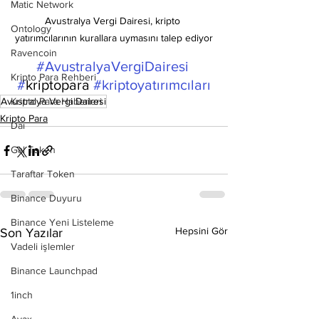
Matic Network
Avustralya Vergi Dairesi, kripto 
Ontology
yatırımcılarının kurallara uymasını talep ediyor
Ravencoin
#AvustralyaVergiDairesi
Kripto Para Rehberi
#
kriptopara 
#kriptoyatırımcıları
Kripto Para Haberleri
Avustralya Vergi Dairesi
Kripto Para
Dai
Gal Token
Taraftar Token
Binance Duyuru
Binance Yeni Listeleme
Hepsini Gör
Son Yazılar
Vadeli işlemler
Binance Launchpad
1inch