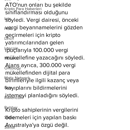
ATO'nun onları bu şekilde 
Kripto Para Haberleri
sınıflandırması olduğunu 
Iota
söyledi. Vergi dairesi, önceki 
vergi beyannamelerini gözden 
Holo
geçirmeleri için kripto 
Linch
yatırımcılarından gelen 
Litecoin
ipuçlarıyla 100.000 vergi 
mükellefine yazacağını söyledi. 
Monero
Ajans ayrıca, 300.000 vergi 
Ontology
mükellefinden dijital para 
Matic Network
birimleriyle ilgili kazanç veya 
kayıplarını bildirmelerini 
Neo
istemeyi planladığını söyledi.
Ravencoin
Rehber
Kripto sahiplerinin vergilerini 
ödemeleri için yapılan baskı 
Shiba
Avustralya'ya özgü değil. 
Stellar