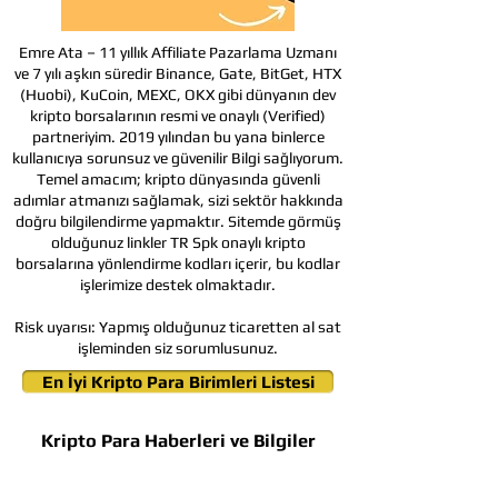
Emre Ata – 11 yıllık Affiliate Pazarlama Uzmanı
ve 7 yılı aşkın süredir Binance, Gate, BitGet, HTX
(Huobi), KuCoin, MEXC, OKX gibi dünyanın dev
kripto borsalarının resmi ve onaylı (Verified)
partneriyim. 2019 yılından bu yana binlerce
kullanıcıya sorunsuz ve güvenilir Bilgi sağlıyorum.
Temel amacım; kripto dünyasında güvenli
adımlar atmanızı sağlamak, sizi sektör hakkında
doğru bilgilendirme yapmaktır. Sitemde görmüş
olduğunuz linkler TR Spk onaylı kripto
borsalarına yönlendirme kodları içerir, bu kodlar
işlerimize destek olmaktadır.
Risk uyarısı:
Yapmış olduğunuz ticaretten al sat
işleminden siz sorumlusunuz.
En İyi Kripto Para Birimleri Listesi
Kripto Para Haberleri ve Bilgiler