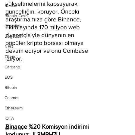
yükseltmelerini kapsayarak 
Bancor
güncelliğini koruyor. Önceki 
Bitcoin Cash
araştırmamıza göre Binance, 
Chainlink
Ekim ayında 170 milyon web 
ziyaretçisiyle dünyanın en 
Dogecoin
popüler kripto borsası olmaya 
NEO
devam ediyor ve onu Coinbase 
Zilliqa
izliyor.
Cardano
EOS
Bitcoin
Cosmos
Ethereum
IOTA
Binance %20 Komisyon indirimi 
Bitcoin SV
kodunuz: JL3MPH7U