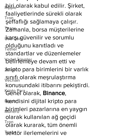
biri olarak kabul edilir. Şirket, 
Ripple
faaliyetlerinde sürekli olarak 
Tron
şeffaflığı sağlamaya çalışır. 
Tezos
Zamanla, borsa müşterilerine 
karşı güvenilir ve sorumlu 
Usd Coin
olduğunu kanıtladı ve 
Tether
standartlar ve düzenlemeler 
Vadeli İşlemler
belirlemeye devam etti ve 
kripto para birimlerini bir varlık 
Zilliqa
sınıfı olarak meşrulaştırma 
Vechain
konusundaki itibarını pekiştirdi. 
Kripto Para
Genel olarak, 
Binance
, 
kendisini dijital kripto para 
Ripple
birimleri pazarlarına en yaygın 
Monero
olarak kullanılan ağ geçidi 
Tron
olarak kurarak, tüm önemli 
sektör ilerlemelerini ve 
Tezos