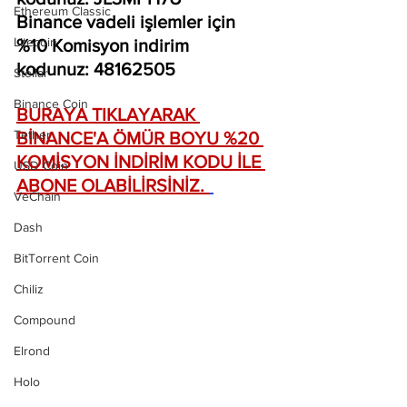
Ethereum Classic
Binance vadeli işlemler için 
Litecoin
%10 Komisyon indirim 
kodunuz: 48162505
Stellar
Binance Coin
BURAYA TIKLAYARAK 
Tether
BİNANCE'A ÖMÜR BOYU %20 
KOMİSYON İNDİRİM KODU İLE 
USD Coin
ABONE OLABİLİRSİNİZ. 
VeChain
Dash
BitTorrent Coin
Chiliz
Compound
Elrond
Holo