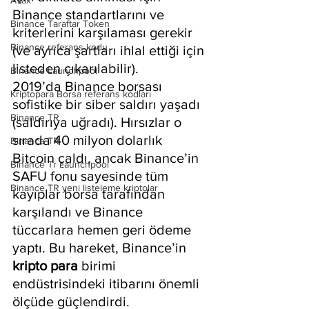
Avax
Binance standartlarını ve 
Binance Taraftar Token
kriterlerini karşılaması gerekir 
Binance referans kodu
(ve ayrıca şartları ihlal ettiği için 
listeden çıkarılabilir).
Binance Launchpool
2019’da Binance borsası 
Kriptopara Borsa referans kodları
sofistike bir siber saldırı yaşadı 
Binance TR
(saldırıya uğradı). Hırsızlar o 
sırada 40 milyon dolarlık 
Binance TR
Bitcoin çaldı, ancak Binance’in 
Binance Tr Launchpool
SAFU fonu sayesinde tüm 
Binance TR yeni listeleme kriptolar
kayıplar borsa tarafından 
karşılandı ve Binance 
tüccarlara hemen geri ödeme 
yaptı. Bu hareket, Binance’in
kripto para
 birimi 
endüstrisindeki itibarını önemli 
ölçüde güçlendirdi.