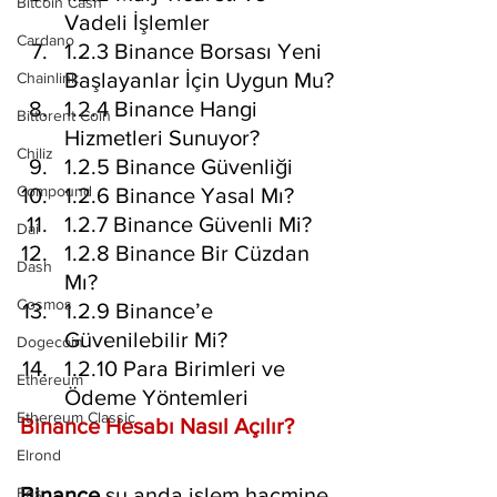
Bitcoin Cash
Vadeli İşlemler
Cardano
1.2.3 Binance Borsası Yeni 
Başlayanlar İçin Uygun Mu?
Chainlink
1.2.4 Binance Hangi 
Bittorent Coin
Hizmetleri Sunuyor?
Chiliz
1.2.5 Binance Güvenliği
Compound
1.2.6 Binance Yasal Mı?
1.2.7 Binance Güvenli Mi?
Dai
1.2.8 Binance Bir Cüzdan 
Dash
Mı?
Cosmos
1.2.9 Binance’e 
Güvenilebilir Mi?
Dogecoin
1.2.10 Para Birimleri ve 
Ethereum
Ödeme Yöntemleri
Ethereum Classic
Binance Hesabı Nasıl Açılır?
Elrond
Binance
 şu anda işlem hacmine 
Eos