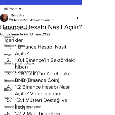
All Posts
Emre Ata
All Posts
11 Nis 2022
8 dakikada okunur
Binance Hesabı Nasıl Açılır?
Binance Duyuru
Güncelleme tarihi:
13 Tem 2022
Bancor
İçerikler
Binance Coin
1 Binance Hesabı Nasıl 
Açılır?
Avax
1.0.1 Binance’in Sektördeki 
Binance Lanuchpad
İtibarı
Binance Referans Kodu
1.1 Binance’in Yerel Tokeni 
BNB (Binance Coin)
Binance Taraftar Token
1.2 Binance Hesabı Nasıl 
Bitcoin
Açılır? Video anlatım:
Bitcoin Sv
1.2.1 Müşteri Desteği ve 
İletişim
Binance Yeni Listeleme
1.2.2 Marj Ticareti ve 