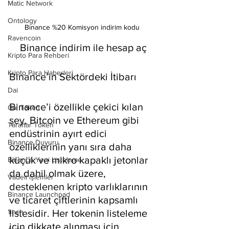
Matic Network
Ontology
Binance %20 Komisyon indirim kodu
Ravencoin
 Binance indirim ile hesap aç
Kripto Para Rehberi
Kripto Para Haberleri
Binance’in Sektördeki İtibarı
Dai
Binance’i özellikle çekici kılan 
Gal Token
şey, Bitcoin ve Ethereum gibi 
Taraftar Token
endüstrinin ayırt edici 
Binance Duyuru
özelliklerinin yanı sıra daha 
küçük ve mikro kapaklı jetonlar 
Binance Yeni Listeleme
da dahil olmak üzere, 
Vadeli işlemler
desteklenen kripto varlıklarının 
Binance Launchpad
ve ticaret çiftlerinin kapsamlı 
1inch
listesidir. Her tokenin listeleme 
için dikkate alınması için 