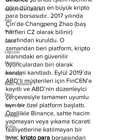
göre dünyanın en büyük kripto 
Kripto Para Haberleri
para borsasıdır. 2017 yılında 
Iota
Çin’de Changpeng Zhao (baş 
Holo
harfleri CZ olarak bilinir) 
tarafından kuruldu. O 
Linch
zamandan beri platform, kripto 
Litecoin
alanındaki en güvenilir 
Monero
oyunculardan biri olarak 
kendini kanıtladı. Eylül 2019’da 
Ontology
ABD’li müşterileri için FinCEN’e 
Matic Network
kayıtlı ve ABD’nin düzenleyici 
Neo
çerçevesiyle tamamen uyumlu 
ayrı bir özel platform başlattı. 
Ravencoin
Özellikle Binance, sahte hacim 
Rehber
yapmayan veya yıkama ticareti 
Shiba
faaliyetlerine katılmayan bir 
avuç 
kripto para
 borsasından 
Stellar