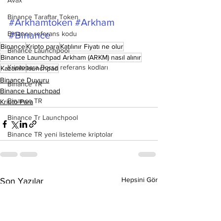
Avax
Binance Taraftar Token
#Arkhamtoken
#Arkham
Binance referans kodu
#Binance
Binance
Kripto para
Katılınır Fiyatı ne olur
Binance Launchpool
Binance Launchpad Arkham (ARKM) nasıl alınır
Kriptopara Borsa referans kodları
Kazanılır
launchpad
Binance Duyuru
Binance TR
Binance Lanuchpad
Binance TR
Kripto Para
Binance Tr Launchpool
Binance TR yeni listeleme kriptolar
Hepsini Gör
Son Yazılar