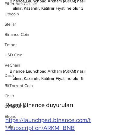
Binance Launchpad Arkham (ARKM) nasıl 
Ethereum Classic
alınır, Kazanılır, Katılınır Fiyatı ne olur 3
Litecoin
Stellar
Binance Coin
Tether
USD Coin
VeChain
Binance Launchpad Arkham (ARKM) nasıl 
Dash
alınır, Kazanılır, Katılınır Fiyatı ne olur 5
BitTorrent Coin
Chiliz
Resmi Binance duyuruları
Compound
Elrond
https://launchpad.binance.com/t
Holo
r/subscription/ARKM_BNB