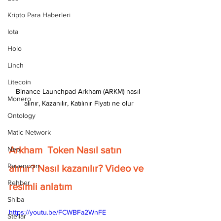
Kripto Para Haberleri
Iota
Holo
Linch
Litecoin
Binance Launchpad Arkham (ARKM) nasıl 
Monero
alınır, Kazanılır, Katılınır Fiyatı ne olur
Ontology
Matic Network
Arkham  Token Nasıl satın 
Neo
Ravencoin
alınır? Nasıl kazanılır? Video ve 
Rehber
resimli anlatım
Shiba
https://youtu.be/FCWBFa2WnFE
Stellar