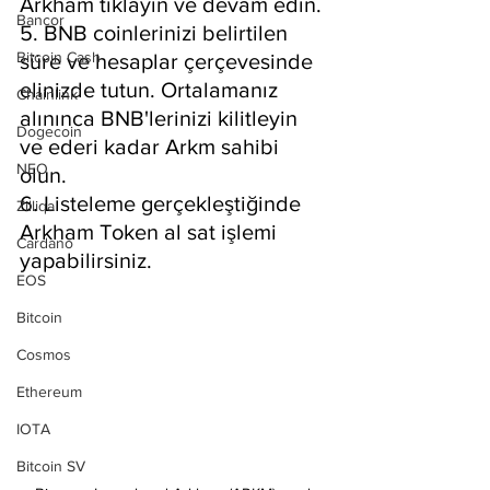
Arkham tıklayın ve devam edin.
Bancor
5. BNB coinlerinizi belirtilen 
Bitcoin Cash
süre ve hesaplar çerçevesinde 
elinizde tutun. Ortalamanız 
Chainlink
alınınca BNB'lerinizi kilitleyin 
Dogecoin
ve ederi kadar Arkm sahibi 
NEO
olun.
6. Listeleme gerçekleştiğinde 
Zilliqa
Arkham Token al sat işlemi 
Cardano
yapabilirsiniz.
EOS
Bitcoin
Cosmos
Ethereum
IOTA
Bitcoin SV