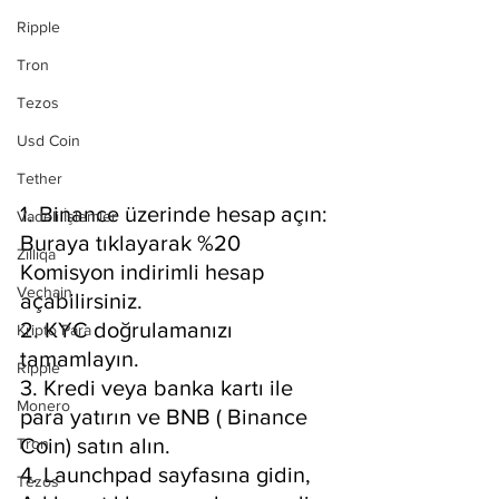
Ripple
Tron
Tezos
Usd Coin
Tether
1. Binance üzerinde hesap açın: 
Vadeli İşlemler
Buraya tıklayarak %20 
Zilliqa
Komisyon indirimli hesap 
Vechain
açabilirsiniz.
2. KYC doğrulamanızı 
Kripto Para
tamamlayın.
Ripple
3. Kredi veya banka kartı ile 
Monero
para yatırın ve BNB ( Binance 
Coin) satın alın.
Tron
4. Launchpad sayfasına gidin, 
Tezos