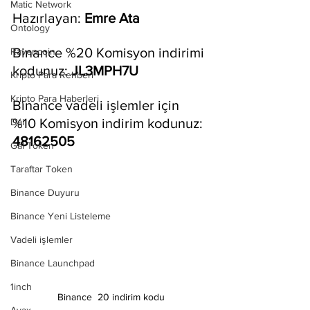
Matic Network
Hazırlayan: 
Emre Ata
Ontology
Binance %20 Komisyon indirimi 
Ravencoin
kodunuz: 
JL3MPH7U
Kripto Para Rehberi
Kripto Para Haberleri
Binance vadeli işlemler için 
%10 Komisyon indirim kodunuz: 
Dai
48162505
Gal Token
Taraftar Token
Binance Duyuru
Binance Yeni Listeleme
Vadeli işlemler
Binance Launchpad
1inch
Binance  20 indirim kodu