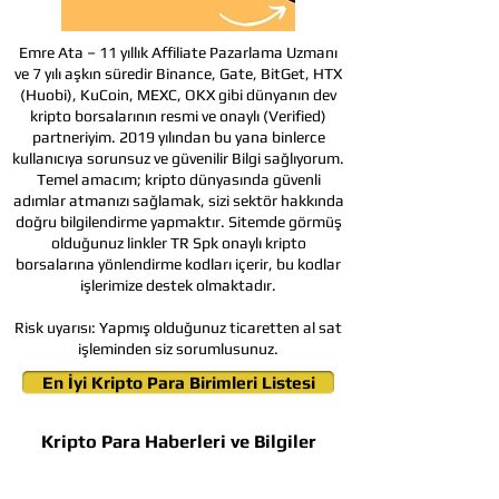
Emre Ata – 11 yıllık Affiliate Pazarlama Uzmanı
ve 7 yılı aşkın süredir Binance, Gate, BitGet, HTX
(Huobi), KuCoin, MEXC, OKX gibi dünyanın dev
kripto borsalarının resmi ve onaylı (Verified)
partneriyim. 2019 yılından bu yana binlerce
kullanıcıya sorunsuz ve güvenilir Bilgi sağlıyorum.
Temel amacım; kripto dünyasında güvenli
adımlar atmanızı sağlamak, sizi sektör hakkında
doğru bilgilendirme yapmaktır. Sitemde görmüş
olduğunuz linkler TR Spk onaylı kripto
borsalarına yönlendirme kodları içerir, bu kodlar
işlerimize destek olmaktadır.
Risk uyarısı:
Yapmış olduğunuz ticaretten al sat
işleminden siz sorumlusunuz.
En İyi Kripto Para Birimleri Listesi
Kripto Para Haberleri ve Bilgiler