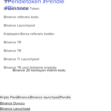
#Pendletoken
#Pendle
Avax
#Binance
Binance Taraftar Token
Binance referans kodu
Binance Launchpool
Kriptopara Borsa referans kodları
Binance TR
Binance TR
Binance Tr Launchpool
Binance TR yeni listeleme kriptolar
Binance 20 komisyon indirim kodu 
Kripto Para
Binance
Binance launchpad
Pendle
Binance Duyuru
Binance Lanuchpad