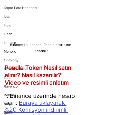
Kripto Para Haberleri
Iota
Holo
Linch
Litecoin
Binance Launchpool Pendle nasıl alınır 
Kazanılır
Monero
Ontology
Pendle Token Nasıl satın 
Matic Network
alınır? Nasıl kazanılır? 
Neo
Video ve resimli anlatım
Ravencoin
1. Binance üzerinde hesap 
Rehber
açın: 
Buraya tıklayarak 
Shiba
%20 Komisyon indirimli 
Stellar