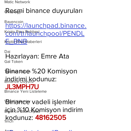
Matic Network
Resmi binance duyuruları
Ontology
Ravencoin
https://launchpad.binance.
Kripto Para Rehberi
com/tr/launchpool/PENDL
E_BNB
Kripto Para Haberleri
Dai
Hazırlayan: Emre Ata
Gal Token
Binance %20 Komisyon 
Taraftar Token
indirimi kodunuz: 
Binance Duyuru
JL3MPH7U
Binance Yeni Listeleme
Binance vadeli işlemler 
Vadeli işlemler
için %10 Komisyon indirim 
Binance Launchpad
kodunuz: 
48162505
1inch