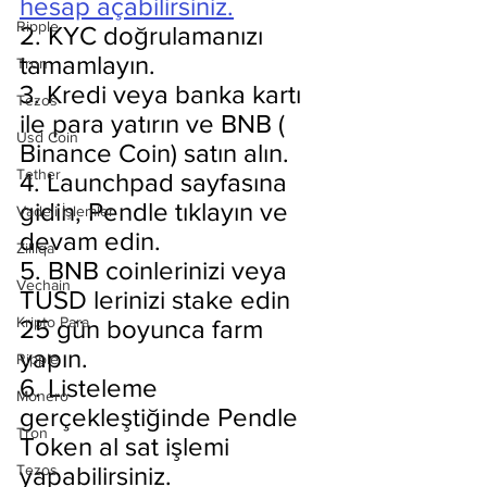
hesap açabilirsiniz.
Ripple
2. KYC doğrulamanızı 
tamamlayın.
Tron
3. Kredi veya banka kartı 
Tezos
ile para yatırın ve BNB ( 
Usd Coin
Binance Coin) satın alın.
Tether
4. Launchpad sayfasına 
gidin, Pendle tıklayın ve 
Vadeli İşlemler
devam edin.
Zilliqa
5. BNB coinlerinizi veya 
Vechain
TUSD lerinizi stake edin 
Kripto Para
25 gün boyunca farm 
yapın.
Ripple
6. Listeleme 
Monero
gerçekleştiğinde Pendle 
Tron
Token al sat işlemi 
yapabilirsiniz.
Tezos