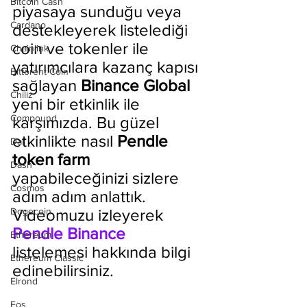
Bitcoin Cash
piyasaya sunduğu veya 
Cardano
destekleyerek listelediği 
coin ve tokenler ile 
Chainlink
yatırımcılara kazanç kapısı 
Bittorent Coin
sağlayan 
Binance Global 
Chiliz
yeni bir etkinlik ile 
Compound
karşımızda. Bu güzel 
etkinlikte nasıl 
Pendle 
Dai
token farm
Dash
yapabileceğinizi sizlere 
Cosmos
adım adım anlattık. 
Dogecoin
Videomuzu izleyerek 
Pendle Binance 
Ethereum
listelemesi hakkında bilgi 
Ethereum Classic
edinebilirsiniz.
Elrond
Eos