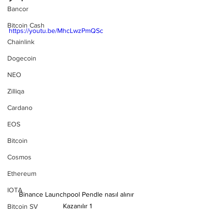
Bancor
Bitcoin Cash
https://youtu.be/MhcLwzPmQSc
Chainlink
Dogecoin
NEO
Zilliqa
Cardano
EOS
Bitcoin
Cosmos
Ethereum
IOTA
Binance Launchpool Pendle nasıl alınır 
Kazanılır 1
Bitcoin SV