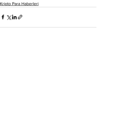
Kripto Para Haberleri
Hepsini Gör
Son Yazılar