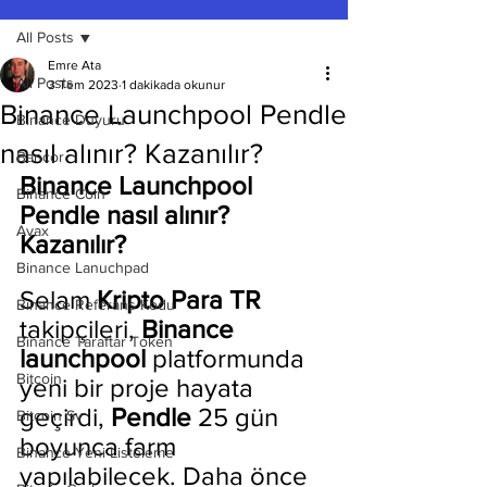
All Posts
Emre Ata
All Posts
3 Tem 2023
1 dakikada okunur
Binance Launchpool Pendle
Binance Duyuru
nasıl alınır? Kazanılır?
Bancor
Binance Launchpool 
Binance Coin
Pendle nasıl alınır? 
Avax
Kazanılır?
Binance Lanuchpad
Selam 
Kripto Para TR
Binance Referans Kodu
takipçileri, 
Binance 
Binance Taraftar Token
launchpool
 platformunda 
Bitcoin
yeni bir proje hayata 
geçirdi, 
Pendle 
25 gün 
Bitcoin Sv
boyunca farm 
Binance Yeni Listeleme
yapılabilecek. Daha önce 