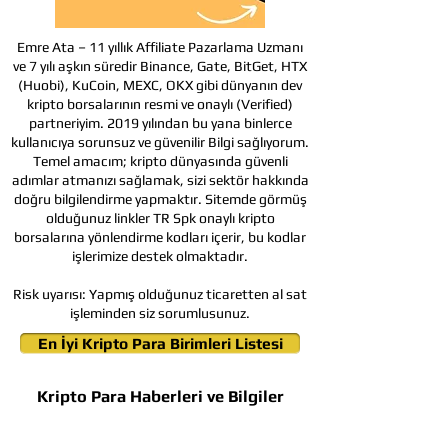
Emre Ata – 11 yıllık Affiliate Pazarlama Uzmanı
ve 7 yılı aşkın süredir Binance, Gate, BitGet, HTX
(Huobi), KuCoin, MEXC, OKX gibi dünyanın dev
kripto borsalarının resmi ve onaylı (Verified)
partneriyim. 2019 yılından bu yana binlerce
kullanıcıya sorunsuz ve güvenilir Bilgi sağlıyorum.
Temel amacım; kripto dünyasında güvenli
adımlar atmanızı sağlamak, sizi sektör hakkında
doğru bilgilendirme yapmaktır. Sitemde görmüş
olduğunuz linkler TR Spk onaylı kripto
borsalarına yönlendirme kodları içerir, bu kodlar
işlerimize destek olmaktadır.
Risk uyarısı:
Yapmış olduğunuz ticaretten al sat
işleminden siz sorumlusunuz.
En İyi Kripto Para Birimleri Listesi
Kripto Para Haberleri ve Bilgiler