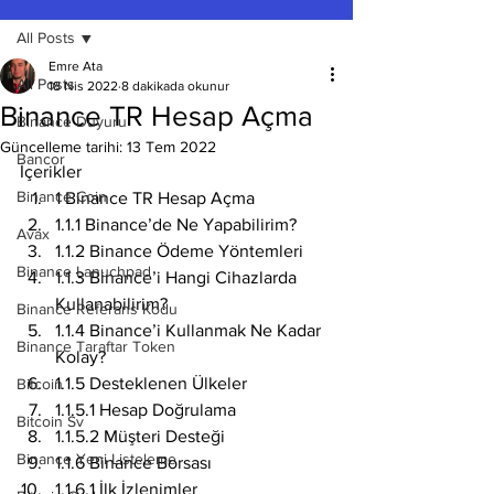
All Posts
Emre Ata
All Posts
18 Nis 2022
8 dakikada okunur
Binance TR Hesap Açma
Binance Duyuru
Güncelleme tarihi:
13 Tem 2022
Bancor
İçerikler
Binance Coin
1 Binance TR Hesap Açma
1.1.1 Binance’de Ne Yapabilirim?
Avax
1.1.2 Binance Ödeme Yöntemleri
Binance Lanuchpad
1.1.3 Binance’i Hangi Cihazlarda 
Kullanabilirim?
Binance Referans Kodu
1.1.4 Binance’i Kullanmak Ne Kadar 
Binance Taraftar Token
Kolay?
1.1.5 Desteklenen Ülkeler
Bitcoin
1.1.5.1 Hesap Doğrulama
Bitcoin Sv
1.1.5.2 Müşteri Desteği
Binance Yeni Listeleme
1.1.6 Binance Borsası
1.1.6.1 İlk İzlenimler