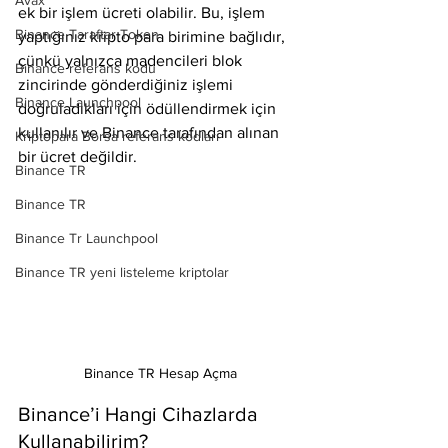
Avax
ek bir işlem ücreti olabilir. Bu, işlem 
Binance Taraftar Token
yaptığınız kripto para birimine bağlıdır, 
çünkü yalnızca madencileri blok 
Binance referans kodu
zincirinde gönderdiğiniz işlemi 
Binance Launchpool
doğruladıkları için ödüllendirmek için 
kullanılır ve Binance tarafından alınan 
Kriptopara Borsa referans kodları
bir ücret değildir.
Binance TR
Binance TR
Binance Tr Launchpool
Binance TR yeni listeleme kriptolar
Binance TR Hesap Açma
Binance’i Hangi Cihazlarda 
Kullanabilirim?