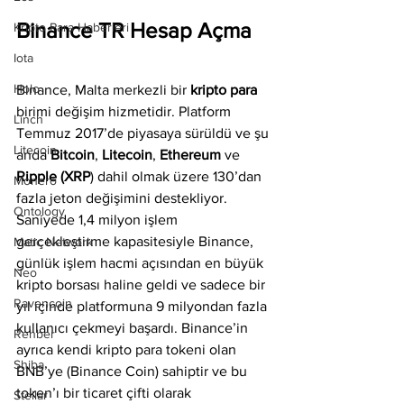
Binance TR Hesap Açma
Kripto Para Haberleri
Iota
Holo
Binance, Malta merkezli bir 
kripto para 
birimi değişim hizmetidir. Platform 
Linch
Temmuz 2017’de piyasaya sürüldü ve şu 
Litecoin
anda 
Bitcoin
, 
Litecoin
, 
Ethereum 
ve 
Ripple (XRP
) dahil olmak üzere 130’dan 
Monero
fazla jeton değişimini destekliyor. 
Ontology
Saniyede 1,4 milyon işlem 
gerçekleştirme kapasitesiyle Binance, 
Matic Network
günlük işlem hacmi açısından en büyük 
Neo
kripto borsası haline geldi ve sadece bir 
Ravencoin
yıl içinde platformuna 9 milyondan fazla 
kullanıcı çekmeyi başardı. Binance’in 
Rehber
ayrıca kendi kripto para tokeni olan 
Shiba
BNB’ye (Binance Coin) sahiptir ve bu 
token’ı bir ticaret çifti olarak 
Stellar