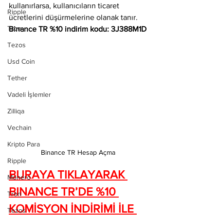
kullanırlarsa, kullanıcıların ticaret 
Ripple
ücretlerini düşürmelerine olanak tanır. 
Tron
Binance TR %10 indirim kodu: 3J388M1D
Tezos
Usd Coin
Tether
Vadeli İşlemler
Zilliqa
Vechain
Kripto Para
Binance TR Hesap Açma
Ripple
BURAYA TIKLAYARAK 
Monero
BINANCE TR’DE %10 
Tron
KOMİSYON İNDİRİMİ İLE 
Tezos