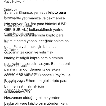
Matic Network
Ontology
Şu anda Binance, yalnızca 
kripto para 
Ravencoin
birimlerini yatırmanıza ve çekmenize 
izin veriyor. Bu, fiat para birimini (USD, 
Kripto Para Rehberi
GBP, EUR, vb.) kullanabilmek yerine, 
Kripto Para Haberleri
yalnızca kendi aralarında kripto para 
birimi ticareti yapabileceğiniz anlamına 
Dai
gelir. Para yatırmak için binance 
Gal Token
cüzdanınıza gidin ve yatırmak 
Taraftar Token
istediğiniz ilgili kripto para biriminin 
para yatırma adresini arayın. Bu, madeni 
Binance Duyuru
paralarınızı göndermeniz gereken 
Binance Yeni Listeleme
adrestir. Ne yazık ki, Binance’i PayPal ile 
Bitcoin veya Ethereum gibi kripto para 
Vadeli işlemler
birimleri satın almak için 
Binance Launchpad
kullanamazsınız.
Her zaman olduğu gibi, bir yerden 
1inch
başka bir yere kripto para gönderirken, 