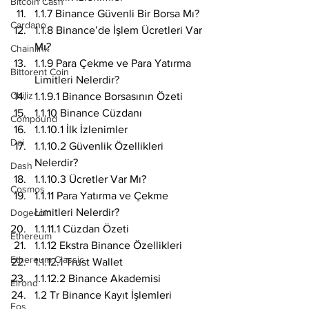
Bitcoin Cash
1.1.7 Binance Güvenli Bir Borsa Mı?
Cardano
1.1.8 Binance’de İşlem Ücretleri Var 
Mı?
Chainlink
1.1.9 Para Çekme ve Para Yatırma 
Bittorent Coin
Limitleri Nelerdir?
Chiliz
1.1.9.1 Binance Borsasının Özeti
1.1.10 Binance Cüzdanı
Compound
1.1.10.1 İlk İzlenimler
Dai
1.1.10.2 Güvenlik Özellikleri 
Nelerdir?
Dash
1.1.10.3 Ücretler Var Mı?
Cosmos
1.1.11 Para Yatırma ve Çekme 
Limitleri Nelerdir?
Dogecoin
1.1.11.1 Cüzdan Özeti
Ethereum
1.1.12 Ekstra Binance Özellikleri
Ethereum Classic
1.1.12.1 Trust Wallet
1.1.12.2 Binance Akademisi
Elrond
1.2 Tr Binance Kayıt İşlemleri
Eos