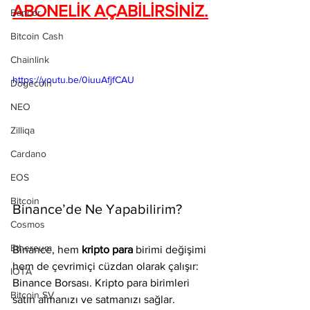
ABONELİK AÇABİLİRSİNİZ.
Bancor
Bitcoin Cash
Chainlink
https://youtu.be/0iuuAfjfCAU
Dogecoin
NEO
Zilliqa
Cardano
EOS
Bitcoin
Binance’de Ne Yapabilirim?
Cosmos
Ethereum
Binance, hem 
kripto para 
birimi değişimi 
hem de çevrimiçi cüzdan olarak çalışır:
IOTA
Binance Borsası. Kripto para birimleri 
Bitcoin SV
satın almanızı ve satmanızı sağlar. 