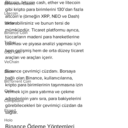
Bitcoin, bitcoin cash, ether ve litecoin 
Ethereum Classic
gibi kripto para birimlerini 130’dan fazla 
Litecoin
altcoin’e (örneğin XRP, NEO ve Dash) 
Stellar
aktarabilirsiniz ve bunun tersi de 
mümkündür. Ticaret platformu ayrıca, 
Binance Coin
tüccarların madeni para hareketlerine 
Tether
bakması ve piyasa analizi yapması için 
hem gelişmiş hem de orta düzey ticaret 
USD Coin
araçları ve araçları içerir.
VeChain
Binance çevrimiçi cüzdanı. Borsaya 
Dash
bağlı olan Binance, kullanıcılarına, 
BitTorrent Coin
kripto para birimlerinin taşınmasına izin 
Chiliz
vermek için para yatırma ve çekme 
adreslerinin yanı sıra, para bakiyelerini 
Compound
görebilecekleri bir çevrimiçi cüzdan da 
Elrond
sağlar.
Holo
Binance Ödeme Yöntemleri