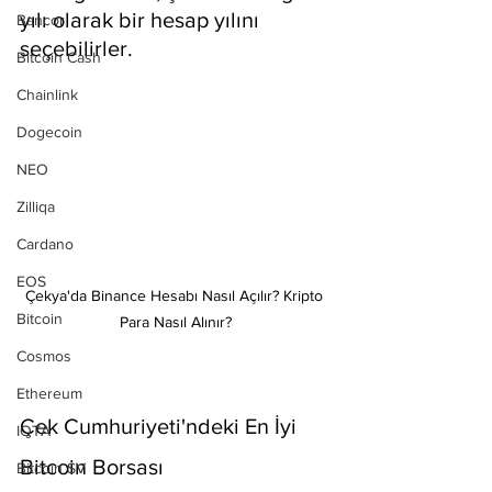
yılı olarak bir hesap yılını 
Bancor
seçebilirler.
Bitcoin Cash
Chainlink
Dogecoin
NEO
Zilliqa
Cardano
EOS
Çekya'da Binance Hesabı Nasıl Açılır? Kripto 
Bitcoin
Para Nasıl Alınır?
Cosmos
Ethereum
Çek Cumhuriyeti'ndeki En İyi 
IOTA
Bitcoin Borsası
Bitcoin SV