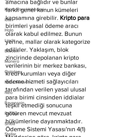
amacına bağlıdır ve bunlar 
farklı genel kanun kümeleri 
Kripto Para Haberleri
kapsamına girebilir. 
Kripto para 
Iota
birimleri yasal ödeme aracı 
Holo
olarak kabul edilmez. Bunun 
Linch
yerine, mallar olarak kategorize 
edilirler. Yaklaşım, blok 
Litecoin
zincirinde depolanan kripto 
Monero
verilerinin bir merkez bankası, 
Ontology
kredi kurumları veya diğer 
ödeme hizmeti sağlayıcıları 
Matic Network
tarafından verilen yasal ulusal 
Neo
para birimi cinsinden iddialar 
Ravencoin
teşkil etmediği sonucuna 
götüren mevcut mevzuat 
Rehber
hükümlerine dayanmaktadır. 
Shiba
Ödeme Sistemi Yasası'nın 4(1) 
Stellar