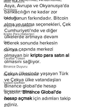
Matic Network
Asya, Avrupa ve Okyanusya'da 
Ontology
bankacılığın ne kadar zor 
olduğunun farkındadır. Bitcoin 
Ravencoin
alma ve satma seçenekleri, Çek 
Kripto Para Rehberi
Cumhuriyeti'nde ve diğer 
Kripto Para Haberleri
ülkelerde artmaya devam 
Dai
ederek sonunda herkesin 
dünya çapında merkezi 
Gal Token
olmayan bir 
kripto para satın al
Taraftar Token
olmasını sağlıyor.
Binance Duyuru
Çekya ülkesinde yaşayan Türk 
Binance Yeni Listeleme
ve Çekya ülke vatandaşları 
Vadeli işlemler
Binance global'de hesap 
Binance Launchpad
açabilir. 
Binance Global'de 
hesap açmak
 için adımları takip 
1inch
ediniz.