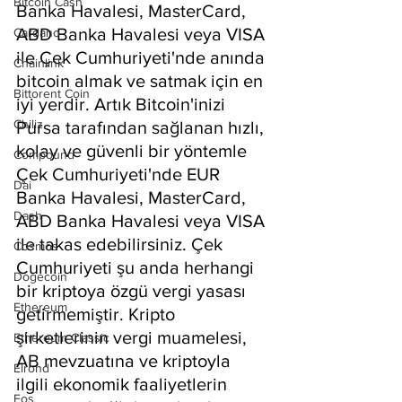
Bitcoin Cash
Banka Havalesi, MasterCard, 
ABD Banka Havalesi veya VISA 
Cardano
ile Çek Cumhuriyeti'nde anında 
Chainlink
bitcoin almak ve satmak için en 
Bittorent Coin
iyi yerdir. Artık Bitcoin'inizi 
Chiliz
Pursa tarafından sağlanan hızlı, 
kolay ve güvenli bir yöntemle 
Compound
Çek Cumhuriyeti'nde EUR 
Dai
Banka Havalesi, MasterCard, 
Dash
ABD Banka Havalesi veya VISA 
ile takas edebilirsiniz. Çek 
Cosmos
Cumhuriyeti şu anda herhangi 
Dogecoin
bir kriptoya özgü vergi yasası 
Ethereum
getirmemiştir. Kripto 
şirketlerinin vergi muamelesi, 
Ethereum Classic
AB mevzuatına ve kriptoyla 
Elrond
ilgili ekonomik faaliyetlerin 
Eos