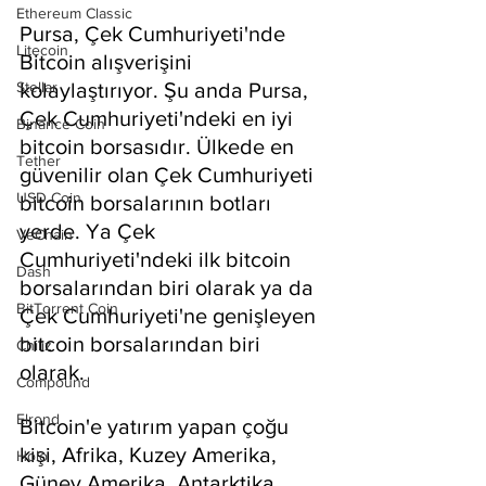
Ethereum Classic
Pursa, Çek Cumhuriyeti'nde 
Litecoin
Bitcoin alışverişini 
Stellar
kolaylaştırıyor. Şu anda Pursa, 
Çek Cumhuriyeti'ndeki en iyi 
Binance Coin
bitcoin borsasıdır. Ülkede en 
Tether
güvenilir olan Çek Cumhuriyeti 
USD Coin
bitcoin borsalarının botları 
yerde. Ya Çek 
VeChain
Cumhuriyeti'ndeki ilk bitcoin 
Dash
borsalarından biri olarak ya da 
BitTorrent Coin
Çek Cumhuriyeti'ne genişleyen 
bitcoin borsalarından biri 
Chiliz
olarak.
Compound
Elrond
Bitcoin'e yatırım yapan çoğu 
kişi, Afrika, Kuzey Amerika, 
Holo
Güney Amerika, Antarktika, 