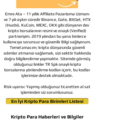
Emre Ata – 11 yıllık Affiliate Pazarlama Uzmanı
ve 7 yılı aşkın süredir Binance, Gate, BitGet, HTX
(Huobi), KuCoin, MEXC, OKX gibi dünyanın dev
kripto borsalarının resmi ve onaylı (Verified)
partneriyim. 2019 yılından bu yana binlerce
kullanıcıya sorunsuz ve güvenilir Bilgi sağlıyorum.
Temel amacım; kripto dünyasında güvenli
adımlar atmanızı sağlamak, sizi sektör hakkında
doğru bilgilendirme yapmaktır. Sitemde görmüş
olduğunuz linkler TR Spk onaylı kripto
borsalarına yönlendirme kodları içerir, bu kodlar
işlerimize destek olmaktadır.
Risk uyarısı:
Yapmış olduğunuz ticaretten al sat
işleminden siz sorumlusunuz.
En İyi Kripto Para Birimleri Listesi
Kripto Para Haberleri ve Bilgiler