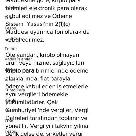
Maddesine göre, kripto para 
birimleri elektronik para olarak 
Ripple
kabul edilmez ve Ödeme 
Tron
Sistemi Yasası'nın 2(1)(c) 
Tezos
Maddesi uyarınca fon olarak da 
Usd Coin
kabul edilmez.
Tether
Öte yandan, kripto olmayan 
Vadeli İşlemler
ürün veya hizmet sağlayıcıları 
Zilliqa
kripto para 
birimlerinde ödeme 
aldıklarında, fiat parayla 
Vechain
ödeme kabul eden işletmelerle 
Kripto Para
aynı vergileri ödemekle 
Ripple
yükümlüdürler. Çek 
Cumhuriyeti'nde vergiler, Vergi 
Monero
Daireleri tarafından toplanır ve 
Tron
yönetilir. Vergi yılı takvim yılına 
Tezos
denk gelse de, şirketler vergi 