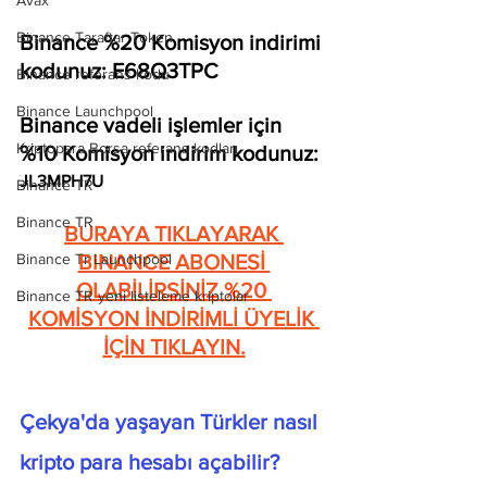
Avax
Binance Taraftar Token
Binance %20 Komisyon indirimi 
kodunuz: E68Q3TPC
Binance referans kodu
Binance Launchpool
Binance vadeli işlemler için 
Kriptopara Borsa referans kodları
%10 Komisyon indirim kodunuz: 
JL3MPH7U
Binance TR
Binance TR
BURAYA TIKLAYARAK 
Binance Tr Launchpool
BiNANCE ABONESİ 
OLABİLİRSİNİZ %20 
Binance TR yeni listeleme kriptolar
KOMİSYON İNDİRİMLİ ÜYELİK 
İÇİN TIKLAYIN.
Çekya'da yaşayan Türkler nasıl 
kripto para hesabı açabilir? 