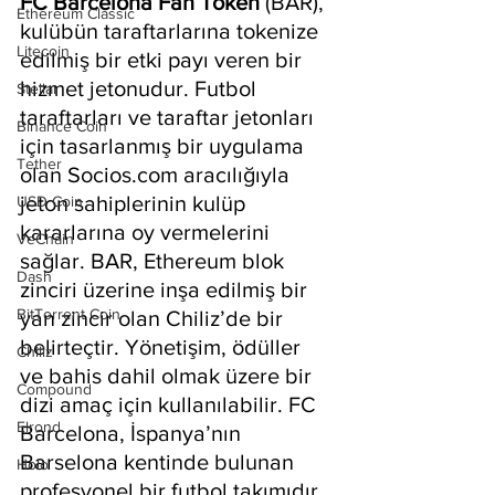
FC Barcelona Fan Token
 (BAR), 
Ethereum Classic
kulübün taraftarlarına tokenize 
Litecoin
edilmiş bir etki payı veren bir 
hizmet jetonudur. Futbol 
Stellar
taraftarları ve taraftar jetonları 
Binance Coin
için tasarlanmış bir uygulama 
Tether
olan Socios.com aracılığıyla 
jeton sahiplerinin kulüp 
USD Coin
kararlarına oy vermelerini 
VeChain
sağlar. BAR, Ethereum blok 
Dash
zinciri üzerine inşa edilmiş bir 
BitTorrent Coin
yan zincir olan Chiliz’de bir 
belirteçtir. Yönetişim, ödüller 
Chiliz
ve bahis dahil olmak üzere bir 
Compound
dizi amaç için kullanılabilir. FC 
Elrond
Barcelona, ​​İspanya’nın 
Barselona kentinde bulunan 
Holo
profesyonel bir futbol takımıdır. 