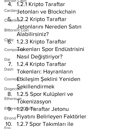
Bitcoin Cash
1.2.1 Kripto Taraftar 
Cardano
Jetonları ve Blockchain
1.2.2 Kripto Taraftar 
Chainlink
Jetonlarını Nereden Satın 
Bittorent Coin
Alabilirsiniz?
Chiliz
1.2.3 Kripto Taraftar 
Tokenları Spor Endüstrisini 
Compound
Nasıl Değiştiriyor?
Dai
1.2.4 Kripto Taraftar 
Dash
Tokenları: Hayranların 
Etkileşim Şeklini Yeniden 
Cosmos
Şekillendirmek
Dogecoin
1.2.5 Spor Kulüpleri ve 
Ethereum
Tokenizasyon
1.2.6 Taraftar Jetonu 
Ethereum Classic
Fiyatını Belirleyen Faktörler
Elrond
1.2.7 Spor Takımları ile 
Eos