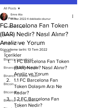
All Posts
Emre Ata
All Posts
17 Haz 2022
4 dakikada okunur
FC Barcelona Fan Token
Binance Duyuru
(BAR) Nedir? Nasıl Alınır?
Bancor
Analiz ve Yorum
Binance Coin
Güncelleme tarihi:
13 Tem 2022
Avax
İçerikler
Binance Lanuchpad
1 FC Barcelona Fan Token 
(BAR) Nedir? Nasıl Alınır? 
Binance Referans Kodu
Analiz ve Yorum
Binance Taraftar Token
1.1 FC Barcelona Fan 
Bitcoin
Token Dolaşım Arzı Ne 
Kadar?
Bitcoin Sv
1.2 FC Barcelona Fan 
Binance Yeni Listeleme
Token Nedir?