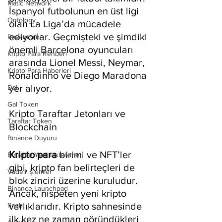
Matic Network
İspanyol futbolunun en üst ligi 
Ontology
olan La Liga’da mücadele 
ediyorlar. Geçmişteki ve şimdiki 
Ravencoin
önemli Barcelona oyuncuları 
Kripto Para Rehberi
arasında Lionel Messi, Neymar, 
Kripto Para Haberleri
Ronaldinho ve Diego Maradona 
yer alıyor.
Dai
Gal Token
Kripto Taraftar Jetonları ve 
Taraftar Token
Blockchain
Binance Duyuru
Kripto para
 birimi ve NFT’ler 
Binance Yeni Listeleme
gibi, kripto fan belirteçleri de 
Vadeli işlemler
blok zinciri üzerine kuruludur. 
Binance Launchpad
Ancak, nispeten yeni kripto 
varlıklarıdır. Kripto sahnesinde 
1inch
ilk kez ne zaman göründükleri 