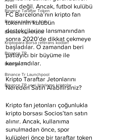
Avax
belli değil. Ancak, futbol kulübü 
Binance Taraftar Token
FC Barcelona’nın kripto fan 
Binance referans kodu
tokeninin kulübün 
destekçilerine lansmanından 
Binance Launchpool
sonra 2020’de dikkat çekmeye 
Kriptopara Borsa referans kodları
başladılar. O zamandan beri 
Binance TR
patlayıcı bir büyüme ile 
karşılandılar.
Binance TR
Binance Tr Launchpool
Kripto Taraftar Jetonlarını 
Binance TR yeni listeleme kriptolar
Nereden Satın Alabilirsiniz?
Kripto fan jetonları çoğunlukla 
kripto borsası Socios’tan satın 
alınır. Ancak, kullanıma 
sunulmadan önce, spor 
kulüpleri önce bir taraftar token 