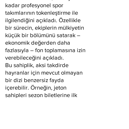
kadar profesyonel spor 
takımlarının tokenleştirme ile 
ilgilendiğini açıkladı. Özellikle 
bir sürecin, ekiplerin mülkiyetin 
küçük bir bölümünü satarak – 
ekonomik değerden daha 
fazlasıyla – fon toplamasına izin 
verebileceğini açıkladı.
Bu sahiplik, aksi takdirde 
hayranlar için mevcut olmayan 
bir dizi benzersiz fayda 
içerebilir. Örneğin, jeton 
sahipleri sezon biletlerine ilk 
erişim elde edebilir, soyunma 
odasında özel rehberli turlara 
katılabilir, bir maçtan önce 
birkaç oyuncuyla tanışıp 