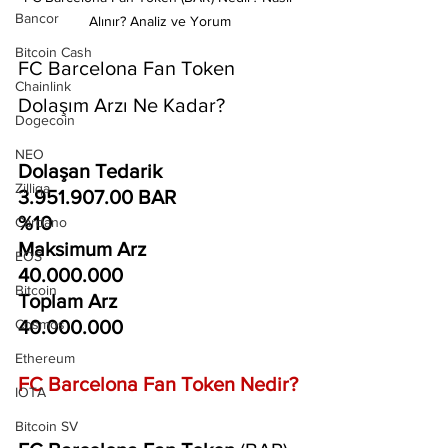
Bancor
Alınır? Analiz ve Yorum
Bitcoin Cash
FC Barcelona Fan Token 
Chainlink
Dolaşım Arzı Ne Kadar?
Dogecoin
NEO
Dolaşan Tedarik
Zilliqa
3.951.907.00 BAR
%10
Cardano
Maksimum Arz
EOS
40.000.000
Bitcoin
Toplam Arz
40.000.000
Cosmos
Ethereum
FC Barcelona Fan Token Nedir?
IOTA
Bitcoin SV