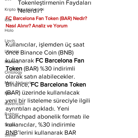
Tokenleştirmenin Faydaları 
Kripto Para Haberleri
Nelerdir?
FC Barcelona Fan Token (BAR) Nedir? 
Iota
Nasıl Alınır? Analiz ve Yorum
Holo
Linch
Kullanıcılar, işlemden üç saat 
Litecoin
önce Binance Coin (BNB) 
kullanarak 
FC Barcelona Fan 
Monero
Token
 (BAR) %30 indirimli 
Ontology
olarak satın alabilecekler. 
Matic Network
Binance, 
FC Barcelona Token
(BAR) üzerinde kullanılacak 
Neo
yeni bir listeleme süreciyle ilgili 
Ravencoin
ayrıntıları açıkladı. Yeni 
Rehber
Launchpad abonelik formatı ile 
kullanıcılar, %30 indirimle 
Shiba
BNB’lerini kullanarak BAR 
Stellar