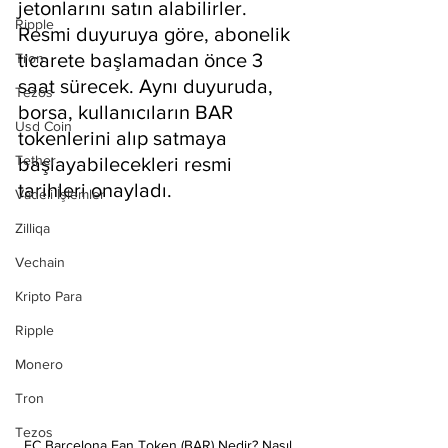
jetonlarını satın alabilirler. 
Ripple
Resmi duyuruya göre, abonelik 
ticarete başlamadan önce 3 
Tron
saat sürecek. Aynı duyuruda, 
Tezos
borsa, kullanıcıların BAR 
Usd Coin
tokenlerini alıp satmaya 
Tether
başlayabilecekleri resmi 
tarihleri onayladı.
Vadeli İşlemler
Zilliqa
Vechain
Kripto Para
Ripple
Monero
Tron
Tezos
FC Barcelona Fan Token (BAR) Nedir? Nasıl 