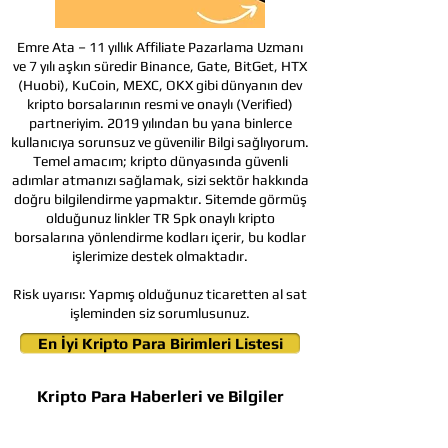
Emre Ata – 11 yıllık Affiliate Pazarlama Uzmanı
ve 7 yılı aşkın süredir Binance, Gate, BitGet, HTX
(Huobi), KuCoin, MEXC, OKX gibi dünyanın dev
kripto borsalarının resmi ve onaylı (Verified)
partneriyim. 2019 yılından bu yana binlerce
kullanıcıya sorunsuz ve güvenilir Bilgi sağlıyorum.
Temel amacım; kripto dünyasında güvenli
adımlar atmanızı sağlamak, sizi sektör hakkında
doğru bilgilendirme yapmaktır. Sitemde görmüş
olduğunuz linkler TR Spk onaylı kripto
borsalarına yönlendirme kodları içerir, bu kodlar
işlerimize destek olmaktadır.
Risk uyarısı:
Yapmış olduğunuz ticaretten al sat
işleminden siz sorumlusunuz.
En İyi Kripto Para Birimleri Listesi
Kripto Para Haberleri ve Bilgiler