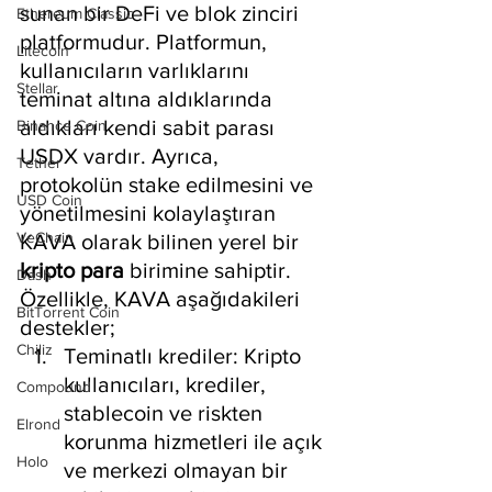
sunan bir DeFi ve blok zinciri 
Ethereum Classic
platformudur. Platformun, 
Litecoin
kullanıcıların varlıklarını 
Stellar
teminat altına aldıklarında 
aldıkları kendi sabit parası 
Binance Coin
USDX vardır. Ayrıca, 
Tether
protokolün stake edilmesini ve 
USD Coin
yönetilmesini kolaylaştıran 
VeChain
KAVA olarak bilinen yerel bir 
kripto para
 birimine sahiptir. 
Dash
Özellikle, KAVA aşağıdakileri 
BitTorrent Coin
destekler;
Chiliz
Teminatlı krediler: Kripto 
kullanıcıları, krediler, 
Compound
stablecoin ve riskten 
Elrond
korunma hizmetleri ile açık 
Holo
ve merkezi olmayan bir 