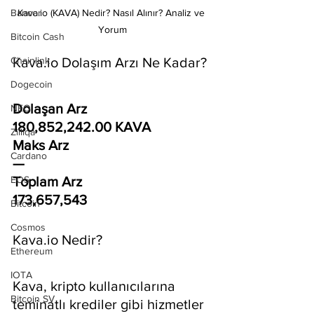
Kava.io (KAVA) Nedir? Nasıl Alınır? Analiz ve 
Bancor
Yorum
Bitcoin Cash
Kava.io Dolaşım Arzı Ne Kadar?
Chainlink
Dogecoin
Dolaşan Arz
NEO
180,852,242.00 KAVA
Zilliqa
Maks Arz
Cardano
—
Toplam Arz
EOS
173,657,543
Bitcoin
Cosmos
Kava.io Nedir?
Ethereum
IOTA
Kava, kripto kullanıcılarına 
Bitcoin SV
teminatlı krediler gibi hizmetler 