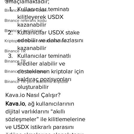
Avax
amaçlamaktadır;
Kullanıcılar teminatı 
Binance Taraftar Token
kilitleyerek USDX 
Binance referans kodu
kazanabilir
Binance Launchpool
Kullanıcılar USDX stake 
edebilir ve daha fazlasını 
Kriptopara Borsa referans kodları
kazanabilir
Binance TR
Kullanıcılar teminatlı 
Binance TR
krediler alabilir ve 
desteklenen kriptolar için 
Binance Tr Launchpool
kaldıraç pozisyonları 
Binance TR yeni listeleme kriptolar
oluşturabilir
Kava.io Nasıl Çalışır?
Kava.io
, ağ kullanıcılarının 
dijital varlıklarını “akıllı 
sözleşmeler” ile kilitlemelerine 
ve USDX istikrarlı parasını 