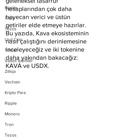
geleneksel tasarruf 
Ripple
hesaplarından çok daha 
heyecan verici ve üstün 
Tron
getiriler elde etmeye hazırlar. 
Tezos
Bu yazıda, Kava ekosisteminin 
Usd Coin
nasıl çalıştığını derinlemesine 
inceleyeceğiz ve iki tokenine 
Tether
daha yakından bakacağız: 
Vadeli İşlemler
KAVA ve USDX.
Zilliqa
Vechain
Kripto Para
Ripple
Monero
Tron
Tezos