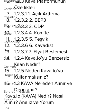
1.2.3 Kava Platformunun 
Bitcoin Cash
Özellikleri
Cardano
1.2.3.1 1. Açık Arttırma
Chainlink
1.2.3.2 2. BEP3
Bittorent Coin
1.2.3.3 3. CDP
1.2.3.4 4. Komite
Chiliz
1.2.3.5 5. Teşvik
Compound
1.2.3.6 6. Kavadist
Dai
1.2.3.7 7. Fiyat Beslemesi
1.2.4 Kava.io’yu Benzersiz 
Dash
Kılan Nedir?
Cosmos
1.2.5 Neden Kava.io’yu 
Dogecoin
Kullanmalısınız?
1.3 KAVA Nereden Alınır ve 
Ethereum
Depolanır?
Ethereum Classic
Kava.io (KAVA) Nedir? Nasıl 
Elrond
Alınır? Analiz ve Yorum
Eos