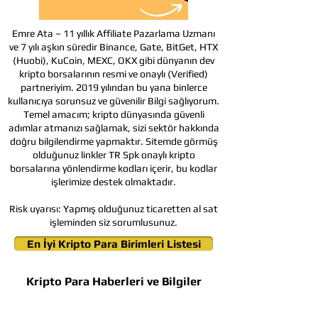
Emre Ata – 11 yıllık Affiliate Pazarlama Uzmanı
ve 7 yılı aşkın süredir Binance, Gate, BitGet, HTX
(Huobi), KuCoin, MEXC, OKX gibi dünyanın dev
kripto borsalarının resmi ve onaylı (Verified)
partneriyim. 2019 yılından bu yana binlerce
kullanıcıya sorunsuz ve güvenilir Bilgi sağlıyorum.
Temel amacım; kripto dünyasında güvenli
adımlar atmanızı sağlamak, sizi sektör hakkında
doğru bilgilendirme yapmaktır. Sitemde görmüş
olduğunuz linkler TR Spk onaylı kripto
borsalarına yönlendirme kodları içerir, bu kodlar
işlerimize destek olmaktadır.
Risk uyarısı:
Yapmış olduğunuz ticaretten al sat
işleminden siz sorumlusunuz.
En İyi Kripto Para Birimleri Listesi
Kripto Para Haberleri ve Bilgiler