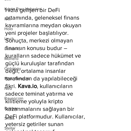
Kripto Para Haberleri
Hızla gelişen bir DeFi 
ortamında, geleneksel finans 
Iota
kavramlarına meydan okuyan 
Holo
yeni projeler başlatılıyor. 
Linch
Sonuçta, merkezi olmayan 
finansın konusu budur – 
Litecoin
kuralların sadece hükümet ve 
Monero
güçlü kuruluşlar tarafından 
Ontology
değil, ortalama insanlar 
tarafından da yapılabileceği 
Matic Network
fikri.
 Kava.io
, kullanıcıların 
Neo
sadece teminat yatırma ve 
Ravencoin
kilitleme yoluyla kripto 
kazanmalarını sağlayan bir 
Rehber
DeFi platformudur. Kullanıcılar, 
Shiba
yetersiz getiriler sunan 
Stellar