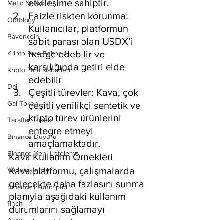
etkileşime sahiptir.
Matic Network
Faizle riskten korunma: 
Ontology
Kullanıcılar, platformun 
Ravencoin
sabit parası olan USDX’i 
hedge edebilir ve 
Kripto Para Rehberi
karşılığında getiri elde 
Kripto Para Haberleri
edebilir
Dai
Çeşitli türevler: Kava, çok 
Gal Token
çeşitli yenilikçi sentetik ve 
kripto türev ürünlerini 
Taraftar Token
entegre etmeyi 
Binance Duyuru
amaçlamaktadır.
Binance Yeni Listeleme
Kava Kullanım Örnekleri
Kava platformu, çalışmalarda 
Vadeli işlemler
gelecekte daha fazlasını sunma 
Binance Launchpad
planıyla aşağıdaki kullanım 
1inch
durumlarını sağlamayı 