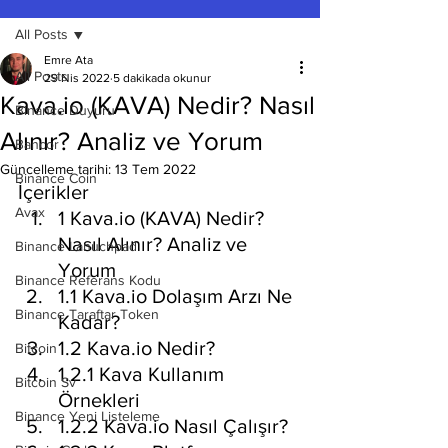
All Posts
Emre Ata
All Posts
29 Nis 2022
5 dakikada okunur
Kava.io (KAVA) Nedir? Nasıl
Binance Duyuru
Alınır? Analiz ve Yorum
Bancor
Güncelleme tarihi:
13 Tem 2022
Binance Coin
İçerikler
Avax
1 Kava.io (KAVA) Nedir? 
Nasıl Alınır? Analiz ve 
Binance Lanuchpad
Yorum
Binance Referans Kodu
1.1 Kava.io Dolaşım Arzı Ne 
Binance Taraftar Token
Kadar?
1.2 Kava.io Nedir?
Bitcoin
1.2.1 Kava Kullanım 
Bitcoin Sv
Örnekleri
Binance Yeni Listeleme
1.2.2 Kava.io Nasıl Çalışır?