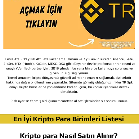
Emre Ata – 11 yıllık Affiliate Pazarlama Uzmanı ve 7 yılı aşkın süredir Binance, Gate,
BitGet, HTX (Huobi), KuCoin, MEXC, OKX gibi dünyanın dev kripto borsalarının resmi ve
onaylı (Verified) partneriyim. 2019 yılından bu yana binlerce kullanıcıya sorunsuz ve
güvenilir Bilgi sağlıyorum.
Temel amacım; kripto dünyasında güvenli adımlar atmanızı sağlamak, sizi sektör
hakkında doğru bilgilendirme yapmaktır. Sitemde görmüş olduğunuz linkler TR Spk
onaylı kripto borsalarına yönlendirme kodları içerir, bu kodlar işlerimize destek
olmaktadır.
Risk uyarısı:
Yapmış olduğunuz ticaretten al sat işleminden siz sorumlusunuz.
En İyi Kripto Para Birimleri Listesi
Kripto para Nasıl Satın Alınır?