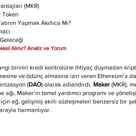
antajları (MKR)
R Token
Yatırım Yapmak Akıllıca Mı?
macı
 Geleceği
asıl Alınır? Analiz ve Yorum
ngi birinin kredi kontrolüne ihtiyaç duymadan kript
mesine ve ödünç almasına izin veren Ethereum’a da
anizasyon (
DAO
) olarak adlandırdı. 
Maker
 (MKR), m
 ağı, Maker’ın temel yardımcı programı ve yönetiş
için ağ, gelişmiş akıllı sözleşmeleri benzersiz bir şe
parayla harmanlıyor.