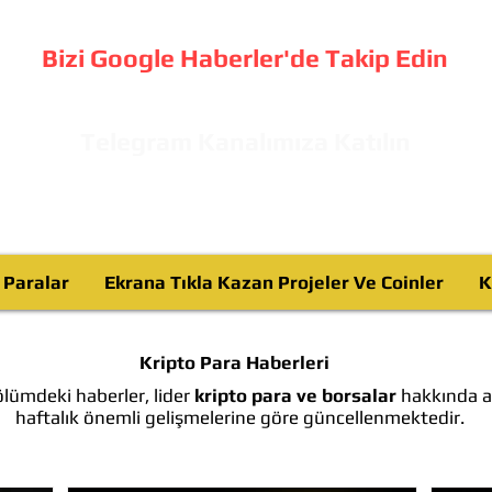
Bizi Google Haberler'de Takip Edin
Telegram Kanalımıza Katılın
o Paralar
Ekrana Tıkla Kazan Projeler Ve Coinler
K
Kripto Para Haberleri
lümdeki haberler, lider
kripto para ve borsalar
hakkında ay
haftalık önemli gelişmelerine göre güncellenmektedir.