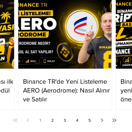
ı ilk
Binance TR'de Yeni Listeleme
Bin
ödül
AERO (Aerodrome): Nasıl Alınır
yen
ve Satılır
öne
1
2
3
4
5