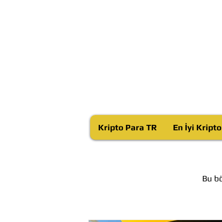
Kripto Para TR
En İyi Kript
Bu bö