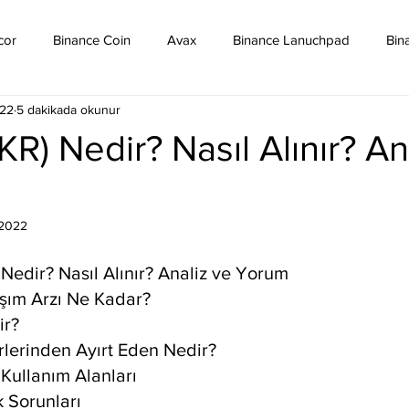
cor
Binance Coin
Avax
Binance Lanuchpad
Bin
022
5 dakikada okunur
in
Bitcoin Sv
Binance Yeni Listeleme
Bitcoin Cash
R) Nedir? Nasıl Alınır? An
mpound
Dai
Dash
Cosmos
Dogecoin
Eth
 2022
Eos
Kripto Para Haberleri
Iota
Holo
Linch
Nedir? Nasıl Alınır? Analiz ve Yorum
aşım Arzı Ne Kadar?
ir?
rlerinden Ayırt Eden Nedir?
 Kullanım Alanları
ık Sorunları