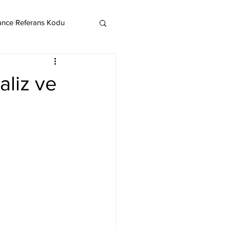
ance Referans Kodu
Cardano
Chainlink
aliz ve
ereum
Litecoin
Monero