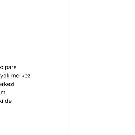
o para 
yalı merkezi 
erkezi 
im 
kilde 