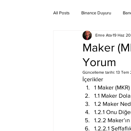
All Posts
Binance Duyuru
Ban
Emre Ata
19 Haz 2
Binance Taraftar Token
Bitco
Maker (MK
Yorum
Bittorent Coin
Chiliz
Co
Güncelleme tarihi:
13 Tem
İçerikler
Ethereum Classic
Elrond
1 Maker (MKR) 
1.1 Maker Dol
1.2 Maker Ned
1.2.1 Onu Diğe
1.2.2 Maker’ın
1.2.2.1 Şeffafl