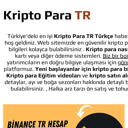
Kripto Para
TR
Türkiye'deki en iyi
Kripto Para TR Türkçe
haber
hoş geldiniz. Web sitemizde en güvenilir kripto p
bilgileri kolayca bulabilirsiniz .
Kripto para nası
kartı veya diğer ödeme sistemleri.
Biz bir bo
yatırımcıların en doğru bilgiye ulaşması için
gön
platformuz.
Yeni başlayanlar için kripto para b
Kripto para Eğitim videoları
ve
kripto satın a
detaylar, ayı ve boğa sezonları hakkında detaylı 
bulabilirsiniz. , Halka arz tarzı ön satış ve toh