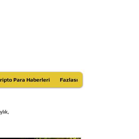
ripto Para Haberleri
Fazlası
lık,