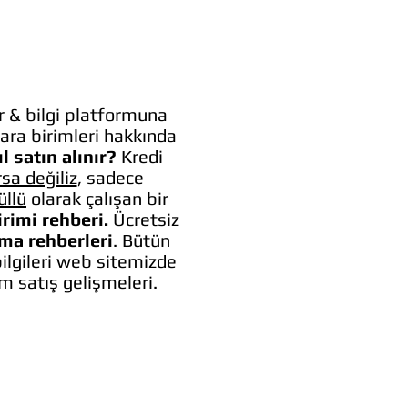
 & bilgi platformuna
ara birimleri hakkında
l satın alınır?
Kredi
rsa değiliz
, sadece
üllü
olarak çalışan bir
irimi rehberi.
Ücretsiz
lma rehberleri
. Bütün
bilgileri web sitemizde
um satış gelişmeleri.