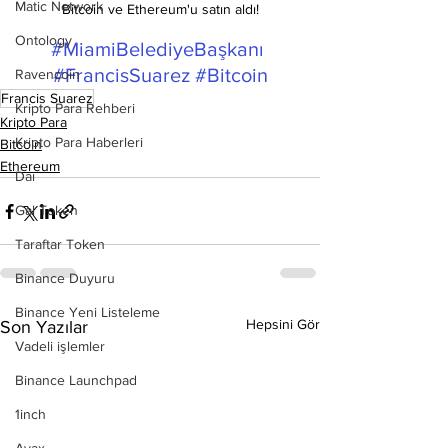
Matic Network
Bitcoin ve Ethereum'u satın aldı!
Ontology
#MiamiBelediyeBaşkanı
#FrancisSuarez
#Bitcoin
Ravencoin
Francis Suarez
Kripto Para Rehberi
Kripto Para
Kripto Para Haberleri
Bitcoin
Ethereum
Dai
Gal Token
Taraftar Token
Binance Duyuru
Binance Yeni Listeleme
Hepsini Gör
Son Yazılar
Vadeli işlemler
Binance Launchpad
1inch