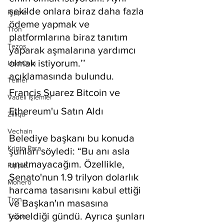
şekilde onlara biraz daha fazla 
Ripple
ödeme yapmak ve 
Tron
platformlarına biraz tanıtım 
Tezos
yaparak aşmalarına yardımcı 
olmak istiyorum.’’ 
Usd Coin
açıklamasında bulundu.
Tether
Francis Suarez Bitcoin ve 
Vadeli İşlemler
Ethereum'u Satın Aldı
Zilliqa
Vechain
Belediye başkanı bu konuda 
Kripto Para
şunları söyledi: “Bu anı asla 
unutmayacağım. Özellikle, 
Ripple
Senato'nun 1.9 trilyon dolarlık 
Monero
harcama tasarısını kabul ettiği 
Tron
ve Başkan'ın masasına 
yöneldiği gündü. Ayrıca şunları 
Tezos