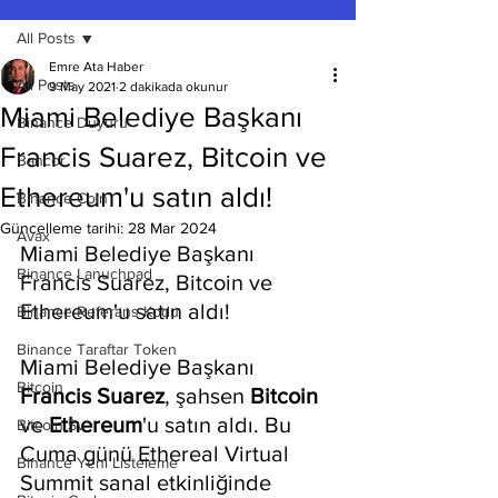
All Posts
Emre Ata Haber
All Posts
9 May 2021
2 dakikada okunur
Miami Belediye Başkanı
Binance Duyuru
Francis Suarez, Bitcoin ve
Bancor
Ethereum'u satın aldı!
Binance Coin
Güncelleme tarihi:
28 Mar 2024
Avax
Miami Belediye Başkanı 
Binance Lanuchpad
Francis Suarez, Bitcoin ve 
Ethereum'u satın aldı!
Binance Referans Kodu
Binance Taraftar Token
Miami Belediye Başkanı 
Bitcoin
Francis Suarez
, şahsen 
Bitcoin 
ve
 Ethereum
'u satın aldı. Bu 
Bitcoin Sv
Cuma günü Ethereal Virtual 
Binance Yeni Listeleme
Summit sanal etkinliğinde 