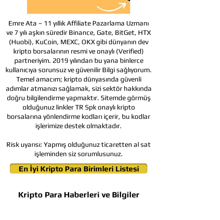
Emre Ata – 11 yıllık Affiliate Pazarlama Uzmanı
ve 7 yılı aşkın süredir Binance, Gate, BitGet, HTX
(Huobi), KuCoin, MEXC, OKX gibi dünyanın dev
kripto borsalarının resmi ve onaylı (Verified)
partneriyim. 2019 yılından bu yana binlerce
kullanıcıya sorunsuz ve güvenilir Bilgi sağlıyorum.
Temel amacım; kripto dünyasında güvenli
adımlar atmanızı sağlamak, sizi sektör hakkında
doğru bilgilendirme yapmaktır. Sitemde görmüş
olduğunuz linkler TR Spk onaylı kripto
borsalarına yönlendirme kodları içerir, bu kodlar
işlerimize destek olmaktadır.
Risk uyarısı:
Yapmış olduğunuz ticaretten al sat
işleminden siz sorumlusunuz.
En İyi Kripto Para Birimleri Listesi
Kripto Para Haberleri ve Bilgiler