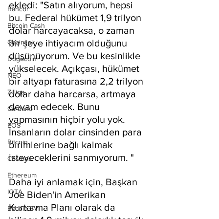
ekledi: "Satın alıyorum, hepsi 
Bancor
bu. Federal hükümet 1,9 trilyon 
Bitcoin Cash
dolar harcayacaksa, o zaman 
bir şeye ihtiyacım olduğunu 
Chainlink
düşünüyorum. Ve bu kesinlikle 
Dogecoin
yükselecek. Açıkçası, hükümet 
NEO
bir altyapı faturasına 2,2 trilyon 
Zilliqa
dolar daha harcarsa, artmaya 
devam edecek. Bunu 
Cardano
yapmasının hiçbir yolu yok. 
EOS
İnsanların dolar cinsinden para 
Bitcoin
birimlerine bağlı kalmak 
isteyeceklerini sanmıyorum. "
Cosmos
Ethereum
Daha iyi anlamak için, Başkan 
IOTA
Joe Biden'in Amerikan 
Kurtarma Planı olarak da 
Bitcoin SV