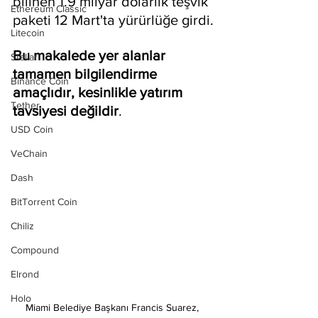
bilinen 1.9 milyar dolarlık teşvik 
Ethereum Classic
paketi 12 Mart'ta yürürlüğe girdi.
Litecoin
Bu makalede yer alanlar 
Stellar
tamamen bilgilendirme 
Binance Coin
amaçlıdır, kesinlikle yatırım 
Tether
tavsiyesi değildir
.
USD Coin
VeChain
Dash
BitTorrent Coin
Chiliz
Compound
Elrond
Holo
Miami Belediye Başkanı Francis Suarez, 