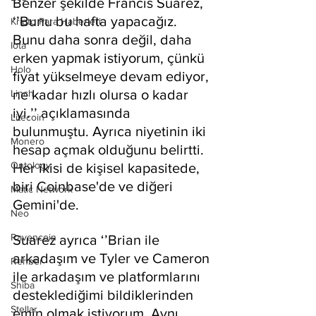
Benzer şekilde Francis Suarez, 
‘’Bunu bu hafta yapacağız. 
Kripto Para Haberleri
Bunu daha sonra değil, daha 
Iota
erken yapmak istiyorum, çünkü 
Holo
fiyat yükselmeye devam ediyor, 
ne kadar hızlı olursa o kadar 
Linch
iyi.’’ açıklamasında 
Litecoin
bulunmuştu. Ayrıca niyetinin iki 
Monero
hesap açmak olduğunu belirtti. 
Ontology
Her ikisi de kişisel kapasitede, 
biri Coinbase'de ve diğeri 
Matic Network
Gemini'de.
Neo
Ravencoin
Suarez ayrıca ‘’Brian ile 
arkadaşım ve Tyler ve Cameron 
Rehber
ile arkadaşım ve platformlarını 
Shiba
desteklediğimi bildiklerinden 
Stellar
emin olmak istiyorum. Aynı 