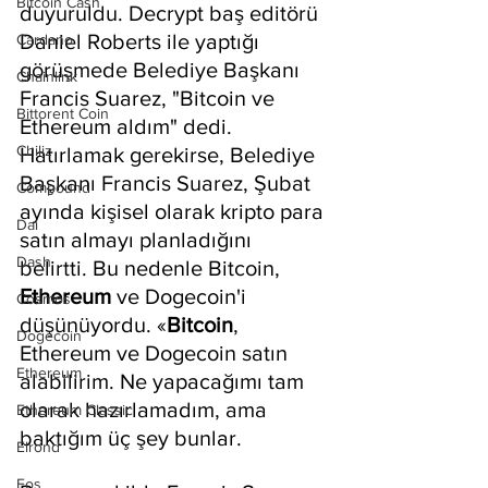
Bitcoin Cash
duyuruldu. Decrypt baş editörü 
Daniel Roberts ile yaptığı 
Cardano
görüşmede Belediye Başkanı 
Chainlink
Francis Suarez, "Bitcoin ve 
Bittorent Coin
Ethereum aldım" dedi. 
Chiliz
Hatırlamak gerekirse, Belediye 
Başkanı Francis Suarez, Şubat 
Compound
ayında kişisel olarak kripto para 
Dai
satın almayı planladığını 
Dash
belirtti. Bu nedenle Bitcoin, 
Ethereum 
ve Dogecoin'i 
Cosmos
düşünüyordu. «
Bitcoin
, 
Dogecoin
Ethereum ve Dogecoin satın 
Ethereum
alabilirim. Ne yapacağımı tam 
olarak hazırlamadım, ama 
Ethereum Classic
baktığım üç şey bunlar.
Elrond
Eos