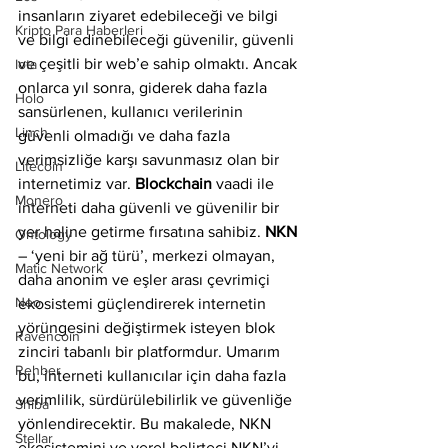
insanların ziyaret edebileceği ve bilgi 
Kripto Para Haberleri
ve bilgi edinebileceği güvenilir, güvenli 
ve çeşitli bir web’e sahip olmaktı. Ancak 
Iota
onlarca yıl sonra, giderek daha fazla 
Holo
sansürlenen, kullanıcı verilerinin 
Linch
güvenli olmadığı ve daha fazla 
verimsizliğe karşı savunmasız olan bir 
Litecoin
internetimiz var. 
Blockchain
 vaadi ile 
Monero
interneti daha güvenli ve güvenilir bir 
yer haline getirme fırsatına sahibiz. 
NKN
Ontology
– ‘yeni bir ağ türü’, merkezi olmayan, 
Matic Network
daha anonim ve eşler arası çevrimiçi 
Neo
ekosistemi güçlendirerek internetin 
yörüngesini değiştirmek isteyen blok 
Ravencoin
zinciri tabanlı bir platformdur. Umarım 
Rehber
bu, interneti kullanıcılar için daha fazla 
verimlilik, sürdürülebilirlik ve güvenliğe 
Shiba
yönlendirecektir. Bu makalede, NKN 
Stellar
ekosistemini ve yerel belirteci NKN’yi 