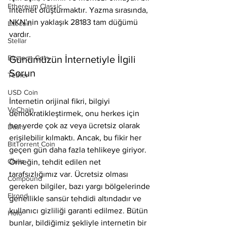
Ethereum Classic
internet oluşturmaktır. Yazma sırasında, 
NKN’nin yaklaşık 28183 tam düğümü 
Litecoin
vardır.
Stellar
Günümüzün İnternetiyle İlgili 
Binance Coin
Sorun
Tether
USD Coin
İnternetin orijinal fikri, bilgiyi 
VeChain
demokratikleştirmek, onu herkes için 
her yerde çok az veya ücretsiz olarak 
Dash
erişilebilir kılmaktı. Ancak, bu fikir her 
BitTorrent Coin
geçen gün daha fazla tehlikeye giriyor. 
Chiliz
Örneğin, tehdit edilen net 
tarafsızlığımız var. Ücretsiz olması 
Compound
gereken bilgiler, bazı yargı bölgelerinde 
Elrond
genellikle sansür tehdidi altındadır ve 
kullanıcı gizliliği garanti edilmez. Bütün 
Holo
bunlar, bildiğimiz şekliyle internetin bir 