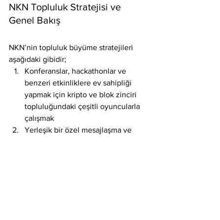
NKN Topluluk Stratejisi ve 
Genel Bakış
NKN’nin topluluk büyüme stratejileri 
aşağıdaki gibidir;
Konferanslar, hackathonlar ve 
benzeri etkinliklere ev sahipliği 
yapmak için kripto ve blok zinciri 
topluluğundaki çeşitli oyuncularla 
çalışmak
Yerleşik bir özel mesajlaşma ve 
cüzdan içeren mobil uygulaması 
aracılığıyla kripto dışı kullanıcıları 
siteye çekmek
Geliştiriciler için DApp geliştirmeyi 
kolaylaştırmak için içerik yayınlayın
Ekstra jeton ödülleriyle gelişmekte 
olan ülkelerdeki madencilik 