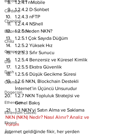
Bitcoin Cash
1.2.4.1 nMobile
1.2.4.2 D-Sohbet
Cardano
1.2.4.3 nFTP
Chainlink
1.2.4.4 NShell
1.2.5 Neden NKN?
Bittorent Coin
1.2.5.1 Çok Sayıda Düğüm
Chiliz
1.2.5.2 Yüksek Hız
Compound
1.2.5.3 Sıfır Sunucu
1.2.5.4 Benzersiz ve Küresel Kimlik
Dai
1.2.5.5 Ekstra Güvenlik
Dash
1.2.5.6 Düşük Gecikme Süresi
1.2.6 NKN, Blockchain Destekli 
Cosmos
İnternet’in Üçüncü Unsurudur
Dogecoin
1.2.7 NKN Topluluk Stratejisi ve 
Ethereum
Genel Bakış
1.3 NKN’yi Satın Alma ve Saklama
Ethereum Classic
NKN (NKN) Nedir? Nasıl Alınır? Analiz ve 
Elrond
Yorum
İnternet geldiğinde fikir, her yerden 
Eos