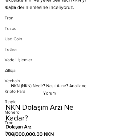
daha derinlemesine inceliyoruz.
Ripple
Tron
Tezos
Usd Coin
Tether
Vadeli İşlemler
Zilliqa
Vechain
NKN (NKN) Nedir? Nasıl Alınır? Analiz ve 
Kripto Para
Yorum
Ripple
NKN Dolaşım Arzı Ne 
Monero
Kadar?
Tron
Dolaşan Arz
Tezos
700,000,000.00 NKN