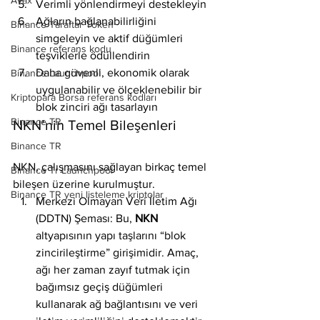
Avax
Verimli yönlendirmeyi destekleyin
Ağların bağlanabilirliğini 
Binance Taraftar Token
simgeleyin ve aktif düğümleri 
Binance referans kodu
teşviklerle ödüllendirin
Daha güvenli, ekonomik olarak 
Binance Launchpool
uygulanabilir ve ölçeklenebilir bir 
Kriptopara Borsa referans kodları
blok zinciri ağı tasarlayın
Binance TR
NKN’nin Temel Bileşenleri
Binance TR
NKN, çalışmasını sağlayan birkaç temel 
Binance Tr Launchpool
bileşen üzerine kurulmuştur.
Binance TR yeni listeleme kriptolar
Merkezi Olmayan Veri İletim Ağı 
(DDTN) Şeması: Bu, 
NKN
altyapısının yapı taşlarını “blok 
zincirileştirme” girişimidir. Amaç, 
ağı her zaman zayıf tutmak için 
bağımsız geçiş düğümleri 
kullanarak ağ bağlantısını ve veri 