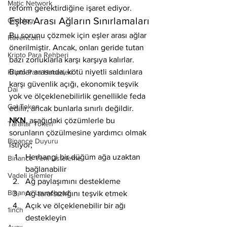
Matic Network
reform gerektirdiğine işaret ediyor.
Eşler Arası Ağların Sınırlamaları
Ontology
Bu sorunu çözmek için eşler arası ağlar 
Ravencoin
önerilmiştir. Ancak, onları geride tutan 
Kripto Para Rehberi
bazı zorluklarla karşı karşıya kalırlar. 
Bunlar arasında, kötü niyetli saldırılara 
Kripto Para Haberleri
karşı güvenlik açığı, ekonomik teşvik 
Dai
yok ve ölçeklenebilirlik genellikle feda 
Gal Token
edilir, ancak bunlarla sınırlı değildir. 
NKN
, aşağıdaki çözümlerle bu 
Taraftar Token
sorunların çözülmesine yardımcı olmak 
Binance Duyuru
istiyor;
Herhangi bir düğüm ağa uzaktan 
Binance Yeni Listeleme
bağlanabilir
Vadeli işlemler
Ağ paylaşımını destekleme
Binance Launchpad
Ağ tarafsızlığını teşvik etmek
Açık ve ölçeklenebilir bir ağı 
1inch
destekleyin