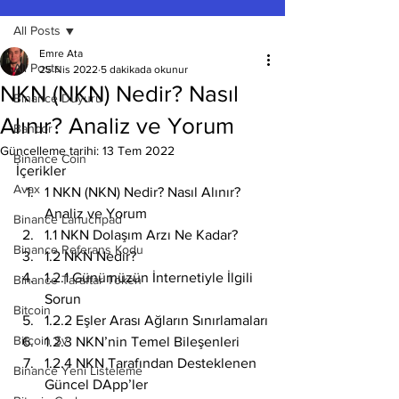
All Posts
Emre Ata
All Posts
25 Nis 2022
5 dakikada okunur
NKN (NKN) Nedir? Nasıl
Binance Duyuru
Alınır? Analiz ve Yorum
Bancor
Güncelleme tarihi:
13 Tem 2022
Binance Coin
İçerikler
Avax
1 NKN (NKN) Nedir? Nasıl Alınır? 
Analiz ve Yorum
Binance Lanuchpad
1.1 NKN Dolaşım Arzı Ne Kadar?
Binance Referans Kodu
1.2 NKN Nedir?
1.2.1 Günümüzün İnternetiyle İlgili 
Binance Taraftar Token
Sorun
Bitcoin
1.2.2 Eşler Arası Ağların Sınırlamaları
Bitcoin Sv
1.2.3 NKN’nin Temel Bileşenleri
1.2.4 NKN Tarafından Desteklenen 
Binance Yeni Listeleme
Güncel DApp’ler