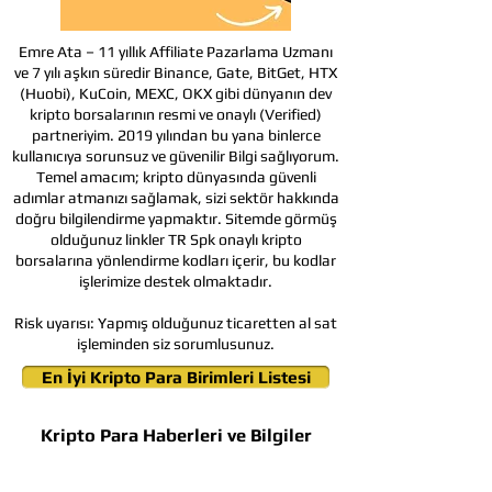
Emre Ata – 11 yıllık Affiliate Pazarlama Uzmanı
ve 7 yılı aşkın süredir Binance, Gate, BitGet, HTX
(Huobi), KuCoin, MEXC, OKX gibi dünyanın dev
kripto borsalarının resmi ve onaylı (Verified)
partneriyim. 2019 yılından bu yana binlerce
kullanıcıya sorunsuz ve güvenilir Bilgi sağlıyorum.
Temel amacım; kripto dünyasında güvenli
adımlar atmanızı sağlamak, sizi sektör hakkında
doğru bilgilendirme yapmaktır. Sitemde görmüş
olduğunuz linkler TR Spk onaylı kripto
borsalarına yönlendirme kodları içerir, bu kodlar
işlerimize destek olmaktadır.
Risk uyarısı:
Yapmış olduğunuz ticaretten al sat
işleminden siz sorumlusunuz.
En İyi Kripto Para Birimleri Listesi
Kripto Para Haberleri ve Bilgiler