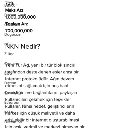
70%
Bancor
Maks Arz
Bitcoin Cash
1,000,000,000
Toplam Arz
Chainlink
700,000,000
Dogecoin
NEO
NKN Nedir?
Zilliqa
Cardano
Yeni Tür Ağ, yeni bir tür blok zinciri 
tarafından desteklenen eşler arası bir 
EOS
internet protokolüdür. Ağın devam 
Bitcoin
etmesini sağlamak için boş bant 
genişliğini ve bağlantılarını paylaşan 
Cosmos
kullanıcıları çekmek için teşvikler 
Ethereum
kullanır. Nihai hedef, geliştiricilerin 
IOTA
herkes için düşük maliyetli ve daha 
erişilebilir bir internet oluşturabilmesi 
Bitcoin SV
için açık, verimli ve merkezi olmayan bir 