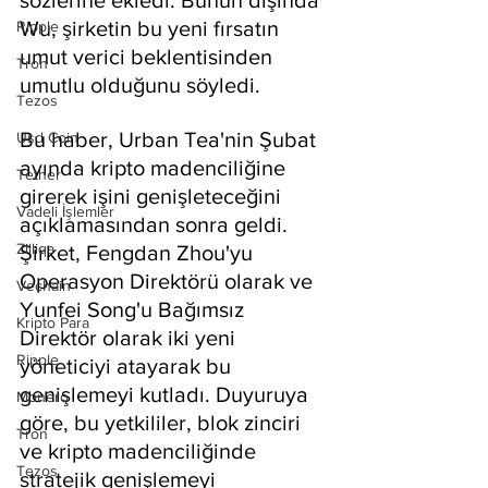
sözlerine ekledi. Bunun dışında 
Wu, şirketin bu yeni fırsatın 
Ripple
umut verici beklentisinden 
Tron
umutlu olduğunu söyledi.
Tezos
Bu haber, Urban Tea'nin Şubat 
Usd Coin
ayında kripto madenciliğine 
Tether
girerek işini genişleteceğini 
Vadeli İşlemler
açıklamasından sonra geldi. 
Zilliqa
Şirket, Fengdan Zhou'yu 
Operasyon Direktörü olarak ve 
Vechain
Yunfei Song'u Bağımsız 
Kripto Para
Direktör olarak iki yeni 
Ripple
yöneticiyi atayarak bu 
genişlemeyi kutladı. Duyuruya 
Monero
göre, bu yetkililer, blok zinciri 
Tron
ve kripto madenciliğinde 
Tezos
stratejik genişlemeyi 