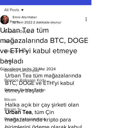
All Posts
Emre Ata Haber
All Posts
12 Tem 2022
2 dakikada okunur
Urban Tea tüm
Binance Duyuru
mağazalarında BTC, DOGE
Bancor
ve ETH'yi kabul etmeye
Binance Coin
başladı
Avax
Güncelleme tarihi:
29 Mar 2024
Binance Lanuchpad
Urban Tea tüm mağazalarında 
Binance Referans Kodu
BTC, DOGE ve ETH'yi kabul 
etmeye başladı
Binance Taraftar Token
Bitcoin
Halka açık bir çay şirketi olan 
Bitcoin Sv
Urban Tea
, tüm Çin 
mağazalarında kripto para 
Binance Yeni Listeleme
birimlerini ödeme olarak kabul 