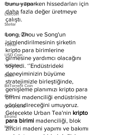
bunu yaparken hissedarları için 
Ethereum Classic
daha fazla değer üretmeye 
Litecoin
çalıştı.
Stellar
Long, Zhou ve Song'un 
Binance Coin
isimlendirilmesinin şirketin 
Tether
kripto para birimlerine 
USD Coin
girmesine yardımcı olacağını 
söyledi. ‘’Endüstrideki 
VeChain
deneyiminizin büyüme 
Dash
stratejimizle birleştiğinde, 
BitTorrent Coin
genişleme planımızı kripto para 
Chiliz
birimi madenciliği endüstrisine 
yönlendireceğini umuyoruz. 
Compound
Gelecekte Urban Tea'nin 
kripto 
Elrond
para birimi
 madenciliği, blok 
Holo
zinciri madeni yapımı ve bakımı 