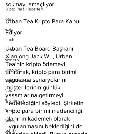
sokmayı amaçlıyor.
Kripto Para Haberleri
Iota
Urban Tea Kripto Para Kabul 
Holo
Ediyor
Linch
Urban Tea Board Başkanı 
Litecoin
Xianlong Jack Wu, Urban 
Monero
Tea'nin kripto ödemeyi 
Ontology
tanıtarak, kripto para birimi 
uygulama senaryolarını 
Matic Network
müşterilerinin günlük 
Neo
yaşamlarına getirmeyi 
Ravencoin
hedeflediğini söyledi. Şirketin 
kripto para birimi madenciliği 
Rehber
planının kademeli olarak 
Shiba
uygulanmasını beklediğini de 
Stellar