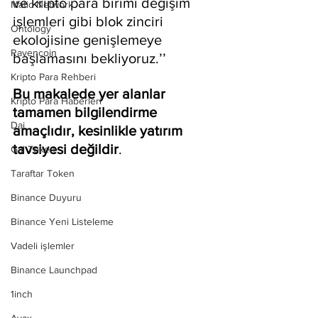
ve kripto para birimi değişim 
Matic Network
işlemleri gibi blok zinciri 
Ontology
ekolojisine genişlemeye 
Ravencoin
başlamasını bekliyoruz.’’
Kripto Para Rehberi
Bu makalede yer alanlar 
Kripto Para Haberleri
tamamen bilgilendirme 
Dai
amaçlıdır, kesinlikle yatırım 
tavsiyesi değildir
.
Gal Token
Taraftar Token
Binance Duyuru
Binance Yeni Listeleme
Vadeli işlemler
Binance Launchpad
1inch