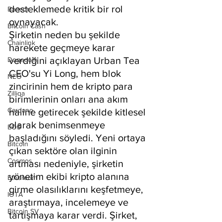
desteklemede kritik bir rol 
Bancor
oynayacak.
Bitcoin Cash
Şirketin neden bu şekilde 
Chainlink
harekete geçmeye karar 
verdiğini açıklayan Urban Tea 
Dogecoin
CEO'su Yi Long, hem blok 
NEO
zincirinin hem de kripto para 
Zilliqa
birimlerinin onları ana akım 
Cardano
haline getirecek şekilde kitlesel 
olarak benimsenmeye 
EOS
başladığını söyledi. Yeni ortaya 
Bitcoin
çıkan sektöre olan ilginin 
Cosmos
artması nedeniyle, şirketin 
yönetim ekibi kripto alanına 
Ethereum
girme olasılıklarını keşfetmeye, 
IOTA
araştırmaya, incelemeye ve 
Bitcoin SV
tartışmaya karar verdi. Şirket, 