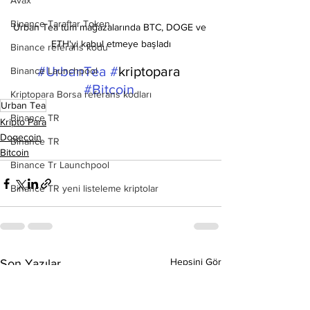
Avax
Binance Taraftar Token
Urban Tea tüm mağazalarında BTC, DOGE ve 
ETH'yi kabul etmeye başladı
Binance referans kodu
#UrbanTea
 #
kriptopara 
Binance Launchpool
#Bitcoin
Kriptopara Borsa referans kodları
Urban Tea
Binance TR
Kripto Para
Dogecoin
Binance TR
Bitcoin
Binance Tr Launchpool
Binance TR yeni listeleme kriptolar
Hepsini Gör
Son Yazılar