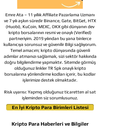
Emre Ata – 11 yıllık Affiliate Pazarlama Uzmanı
ve 7 yılı aşkın süredir Binance, Gate, BitGet, HTX
(Huobi), KuCoin, MEXC, OKX gibi dünyanın dev
kripto borsalarının resmi ve onaylı (Verified)
partneriyim. 2019 yılından bu yana binlerce
kullanıcıya sorunsuz ve güvenilir Bilgi sağlıyorum.
Temel amacım; kripto dünyasında güvenli
adımlar atmanızı sağlamak, sizi sektör hakkında
doğru bilgilendirme yapmaktır. Sitemde görmüş
olduğunuz linkler TR Spk onaylı kripto
borsalarına yönlendirme kodları içerir, bu kodlar
işlerimize destek olmaktadır.
Risk uyarısı:
Yapmış olduğunuz ticaretten al sat
işleminden siz sorumlusunuz.
En İyi Kripto Para Birimleri Listesi
Kripto Para Haberleri ve Bilgiler