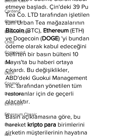
Bitcoin Cash
etmeye başladı. Çin'deki 39 Pu 
Cardano
Tea Co. LTD tarafından işletilen 
Chainlink
tüm Urban Tea mağazalarının 
Bitcoin 
(BTC), 
Ethereum 
(ETH) 
Bittorent Coin
ve Dogecoin (
DOGE
) 'yi bundan 
Chiliz
ödeme olarak kabul edeceğini 
Compound
belirten bir basın bülteni 10 
Mayıs'ta bu haberi ortaya 
Dai
çıkardı. Bu değişiklikler, 
Dash
ABD'deki Guokui Management 
Cosmos
Inc. tarafından yönetilen tüm 
restoranlar için de geçerli 
Dogecoin
olacaktır.
Ethereum
Ethereum Classic
Basın açıklamasına göre, bu 
hareket 
kripto para
 birimlerini 
Elrond
şirketin müşterilerinin hayatına 
Eos