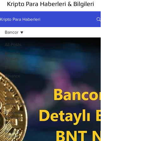
Kripto Para Haberleri & Bilgileri
Kripto Para Haberleri
Bancor
All Posts
Binance
Duyuru
Bancor
Binance
Coin
Avax
Binance
Lanuchpad
Binance
Referans
Kodu
Binance
Taraftar