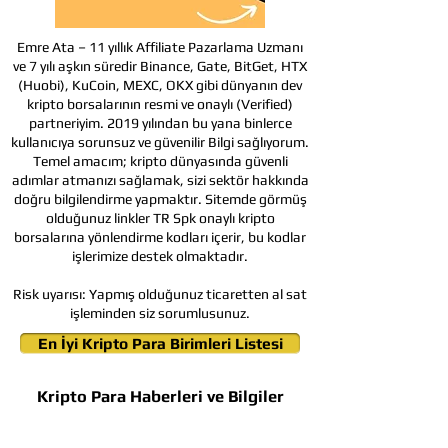
Emre Ata – 11 yıllık Affiliate Pazarlama Uzmanı
ve 7 yılı aşkın süredir Binance, Gate, BitGet, HTX
(Huobi), KuCoin, MEXC, OKX gibi dünyanın dev
kripto borsalarının resmi ve onaylı (Verified)
partneriyim. 2019 yılından bu yana binlerce
kullanıcıya sorunsuz ve güvenilir Bilgi sağlıyorum.
Temel amacım; kripto dünyasında güvenli
adımlar atmanızı sağlamak, sizi sektör hakkında
doğru bilgilendirme yapmaktır. Sitemde görmüş
olduğunuz linkler TR Spk onaylı kripto
borsalarına yönlendirme kodları içerir, bu kodlar
işlerimize destek olmaktadır.
Risk uyarısı:
Yapmış olduğunuz ticaretten al sat
işleminden siz sorumlusunuz.
En İyi Kripto Para Birimleri Listesi
Kripto Para Haberleri ve Bilgiler