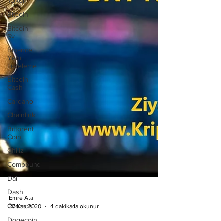
Token
Bitcoin
Bitcoin
Sv
Binance
Yeni
Listeleme
Bitcoin
Cash
Cardano
Chainlink
Bittorent
Coin
Chiliz
Compound
Dai
Dash
Cosmos
Dogecoin