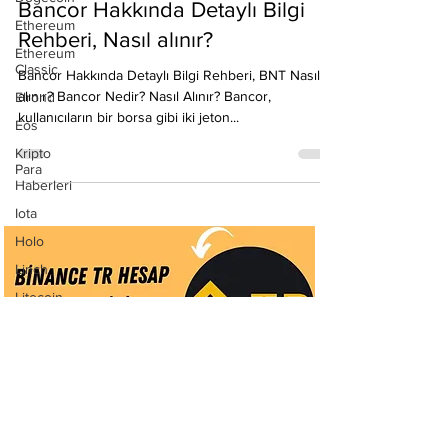
Ethereum
Emre Ata
Ethereum
27 Kas 2020
4 dakikada okunur
Classic
Bancor Hakkında Detaylı Bilgi
Elrond
Eos
Rehberi, Nasıl alınır?
Kripto
Bancor Hakkında Detaylı Bilgi Rehberi, BNT Nasıl
Para
Haberleri
alınır? Bancor Nedir? Nasıl Alınır? Bancor,
kullanıcıların bir borsa gibi iki jeton...
Iota
Holo
Linch
Litecoin
Monero
Ontology
Matic
Network
Neo