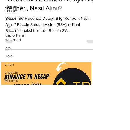
Ethereum
Emre Ata
Classic
20 Kas 2020
5 dakikada okunur
Elrond
Bitcoin SV Hakkında Detaylı Bilgi
Eos
Rehberi, Nasıl Alınır?
Kripto Para
Haberleri
Bitcoin SV Hakkında Detaylı Bilgi Rehberi, Nasıl
Iota
Alınır? Bitcoin Satoshi Vision (BSV), orijinal
Bitcoin'dir (aksi takdirde Bitcoin SV...
Holo
Linch
Litecoin
Monero
Ontology
Matic
Network
Neo
Ravencoin
Rehber