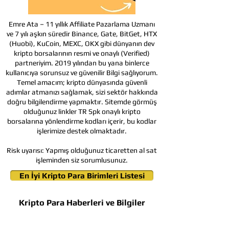
Emre Ata – 11 yıllık Affiliate Pazarlama Uzmanı
ve 7 yılı aşkın süredir Binance, Gate, BitGet, HTX
(Huobi), KuCoin, MEXC, OKX gibi dünyanın dev
kripto borsalarının resmi ve onaylı (Verified)
partneriyim. 2019 yılından bu yana binlerce
kullanıcıya sorunsuz ve güvenilir Bilgi sağlıyorum.
Temel amacım; kripto dünyasında güvenli
adımlar atmanızı sağlamak, sizi sektör hakkında
doğru bilgilendirme yapmaktır. Sitemde görmüş
olduğunuz linkler TR Spk onaylı kripto
borsalarına yönlendirme kodları içerir, bu kodlar
işlerimize destek olmaktadır.
Risk uyarısı:
Yapmış olduğunuz ticaretten al sat
işleminden siz sorumlusunuz.
En İyi Kripto Para Birimleri Listesi
Kripto Para Haberleri ve Bilgiler