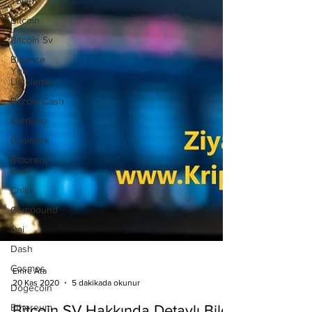
Token
Bitcoin
Bitcoin Sv
Binance
Yeni
Listeleme
Bitcoin Cash
Cardano
Chainlink
Bittorent
Coin
Chiliz
Compound
Dai
Dash
Cosmos
Dogecoin
Ethereum