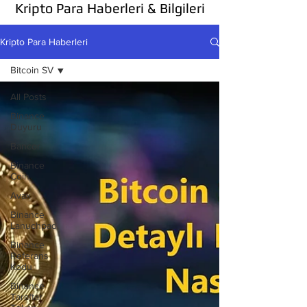
Kripto Para Haberleri & Bilgileri
Kripto Para Haberleri
Bitcoin SV
All Posts
Binance
Duyuru
Bancor
Binance
Coin
Avax
Binance
Lanuchpad
Binance
Referans
Kodu
Binance
Taraftar