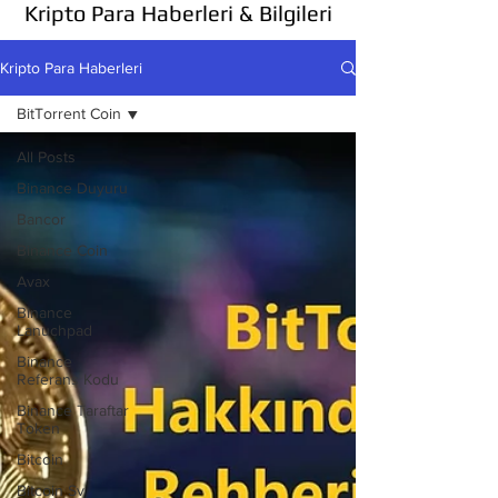
Kripto Para Haberleri & Bilgileri
Kripto Para Haberleri
BitTorrent Coin
All Posts
Binance Duyuru
Bancor
Binance Coin
Avax
Binance
Lanuchpad
Binance
Referans Kodu
Binance Taraftar
Token
Bitcoin
Bitcoin Sv