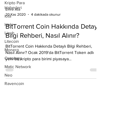
Kripto Para
Haberleri
Iota
Emre Ata
Holo
20 Kas 2020
4 dakikada okunur
Linch
BitTorrent Coin Hakkında Detaylı
Litecoin
Bilgi Rehberi, Nasıl Alınır?
Monero
Ontology
BitTorrent Coin Hakkında Detaylı Bilgi Rehberi,
Matic Network
Nasıl Alınır? Ocak 2019'da BitTorrent Token adlı
yeni bir kripto para birimi piyasaya...
Neo
Ravencoin
Rehber
Shiba
Stellar
Ripple
Tron
Tezos