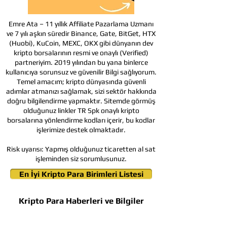
Emre Ata – 11 yıllık Affiliate Pazarlama Uzmanı
ve 7 yılı aşkın süredir Binance, Gate, BitGet, HTX
(Huobi), KuCoin, MEXC, OKX gibi dünyanın dev
kripto borsalarının resmi ve onaylı (Verified)
partneriyim. 2019 yılından bu yana binlerce
kullanıcıya sorunsuz ve güvenilir Bilgi sağlıyorum.
Temel amacım; kripto dünyasında güvenli
adımlar atmanızı sağlamak, sizi sektör hakkında
doğru bilgilendirme yapmaktır. Sitemde görmüş
olduğunuz linkler TR Spk onaylı kripto
borsalarına yönlendirme kodları içerir, bu kodlar
işlerimize destek olmaktadır.
Risk uyarısı:
Yapmış olduğunuz ticaretten al sat
işleminden siz sorumlusunuz.
En İyi Kripto Para Birimleri Listesi
Kripto Para Haberleri ve Bilgiler