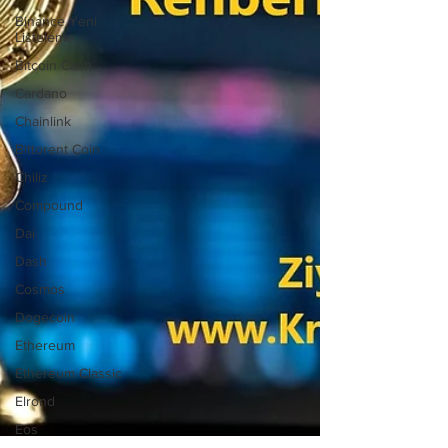
Binance Yeni
Listeleme
Bitcoin Cash
Cardano
Chainlink
Bittorent Coin
Chiliz
Compound
Dai
Dash
Cosmos
Dogecoin
Ethereum
Ethereum Classic
Elrond
Eos