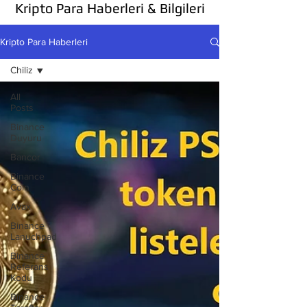
Kripto Para Haberleri & Bilgileri
Kripto Para Haberleri
Chiliz
All
Posts
Binance
Duyuru
Bancor
Binance
Coin
Avax
Binance
Lanuchpad
Binance
Referans
Kodu
Binance