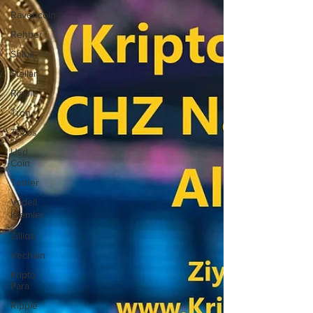
Ravencoin
Rehber
Shiba
Stellar
Ripple
Tron
Tezos
Usd
Coin
Tether
Vadeli
İşlemler
Zilliqa
Vechain
Kripto
Para
Ripple