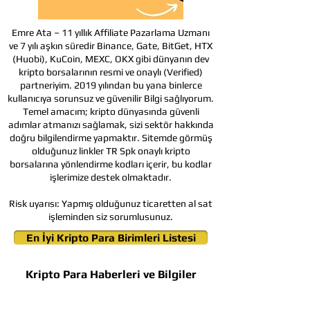
Emre Ata – 11 yıllık Affiliate Pazarlama Uzmanı
ve 7 yılı aşkın süredir Binance, Gate, BitGet, HTX
(Huobi), KuCoin, MEXC, OKX gibi dünyanın dev
kripto borsalarının resmi ve onaylı (Verified)
partneriyim. 2019 yılından bu yana binlerce
kullanıcıya sorunsuz ve güvenilir Bilgi sağlıyorum.
Temel amacım; kripto dünyasında güvenli
adımlar atmanızı sağlamak, sizi sektör hakkında
doğru bilgilendirme yapmaktır. Sitemde görmüş
olduğunuz linkler TR Spk onaylı kripto
borsalarına yönlendirme kodları içerir, bu kodlar
işlerimize destek olmaktadır.
Risk uyarısı:
Yapmış olduğunuz ticaretten al sat
işleminden siz sorumlusunuz.
En İyi Kripto Para Birimleri Listesi
Kripto Para Haberleri ve Bilgiler