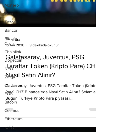
Monero
Tron
Tezos
Bancor
Bitcoin
Cash
Chainlink
Emre Ata
Dogecoin
16 Ara 2020
3 dakikada okunur
NEO
Galatasaray, Juventus, PSG
Zilliqa
Taraftar Token (Kripto Para) CHZ
Cardano
Nasıl Satın Alınır?
EOS
Bitcoin
Galatasaray, Juventus, PSG Taraftar Token (Kripto
Para) CHZ Binance'eda Nasıl Satın Alınır? Selamlar,
Cosmos
Bugün Türkiye Kripto Para piyasası...
Ethereum
IOTA