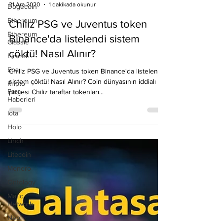
Dogecoin
Emre Ata
21 Ara 2020
1 dakikada okunur
Ethereum
Ethereum
Chiliz PSG ve Juventus token
Classic
Binance'da listelendi sistem
Elrond
çöktü! Nasıl Alınır?
Eos
Kripto
Chiliz PSG ve Juventus token Binance'da listelendi
Para
sistem çöktü! Nasıl Alınır? Coin dünyasının iddialı
Haberleri
projesi Chiliz taraftar tokenları...
Iota
Holo
Linch
Litecoin
Monero
Ontology
Matic
Network
Neo