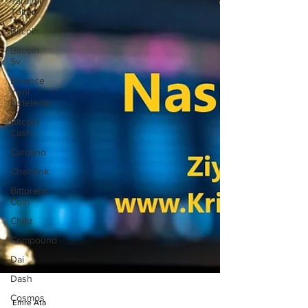
Taraftar
Token
Bitcoin
Bitcoin
Sv
Binance
Yeni
Listeleme
Bitcoin
Cash
Cardano
Chainlink
Bittorent
Coin
Chiliz
Compound
Dai
Dash
Cosmos