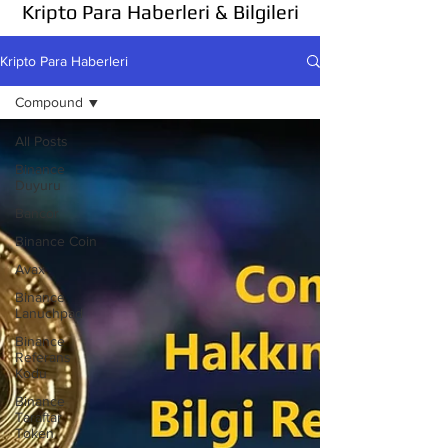
Kripto Para Haberleri & Bilgileri
Kripto Para Haberleri
Compound
All Posts
Binance
Duyuru
Bancor
Binance Coin
Avax
Binance
Lanuchpad
Binance
Referans
Kodu
Binance
Taraftar
Token