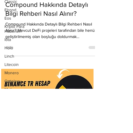
Classic
Emre Ata
20 Kas 2020
4 dakikada okunur
Elrond
Compound Hakkında Detaylı
Eos
Bilgi Rehberi Nasıl Alınır?
Kripto Para
Haberleri
Compound Hakkında Detaylı Bilgi Rehberi Nasıl
Iota
Alınır? Mevcut DeFi projeleri tarafından bile henüz
Holo
geliştirilmemiş olan boşluğu doldurmak...
Linch
Litecoin
Monero
Ontology
Matic
Network
Neo
Ravencoin
Rehber
Shiba