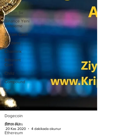
Bitcoin
Bitcoin Sv
Binance Yeni
Listeleme
Bitcoin Cash
Cardano
Chainlink
Bittorent
Coin
Chiliz
Compound
Dai
Dash
Cosmos
Dogecoin
Ethereum
Ethereum