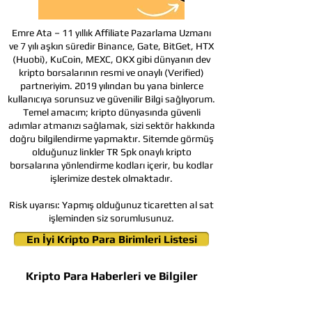
Emre Ata – 11 yıllık Affiliate Pazarlama Uzmanı
ve 7 yılı aşkın süredir Binance, Gate, BitGet, HTX
(Huobi), KuCoin, MEXC, OKX gibi dünyanın dev
kripto borsalarının resmi ve onaylı (Verified)
partneriyim. 2019 yılından bu yana binlerce
kullanıcıya sorunsuz ve güvenilir Bilgi sağlıyorum.
Temel amacım; kripto dünyasında güvenli
adımlar atmanızı sağlamak, sizi sektör hakkında
doğru bilgilendirme yapmaktır. Sitemde görmüş
olduğunuz linkler TR Spk onaylı kripto
borsalarına yönlendirme kodları içerir, bu kodlar
işlerimize destek olmaktadır.
Risk uyarısı:
Yapmış olduğunuz ticaretten al sat
işleminden siz sorumlusunuz.
En İyi Kripto Para Birimleri Listesi
Kripto Para Haberleri ve Bilgiler