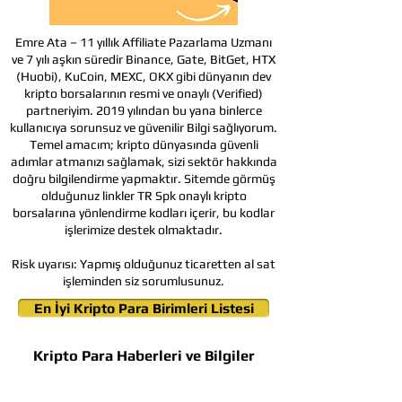
Emre Ata – 11 yıllık Affiliate Pazarlama Uzmanı
ve 7 yılı aşkın süredir Binance, Gate, BitGet, HTX
(Huobi), KuCoin, MEXC, OKX gibi dünyanın dev
kripto borsalarının resmi ve onaylı (Verified)
partneriyim. 2019 yılından bu yana binlerce
kullanıcıya sorunsuz ve güvenilir Bilgi sağlıyorum.
Temel amacım; kripto dünyasında güvenli
adımlar atmanızı sağlamak, sizi sektör hakkında
doğru bilgilendirme yapmaktır. Sitemde görmüş
olduğunuz linkler TR Spk onaylı kripto
borsalarına yönlendirme kodları içerir, bu kodlar
işlerimize destek olmaktadır.
Risk uyarısı:
Yapmış olduğunuz ticaretten al sat
işleminden siz sorumlusunuz.
En İyi Kripto Para Birimleri Listesi
Kripto Para Haberleri ve Bilgiler