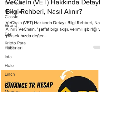
Ethereum
Ethereum
Emre Ata
Classic
20 Kas 2020
4 dakikada okunur
Elrond
VeChain (VET) Hakkında Detaylı
Eos
Bilgi Rehberi, Nasıl Alınır?
Kripto Para
Haberleri
VeChain (VET) Hakkında Detaylı Bilgi Rehberi, Nasıl
Alınır? VeChain, "şeffaf bilgi akışı, verimli işbirliği ve
Iota
yüksek hızda değer...
Holo
Linch
Litecoin
Monero
Ontology
Matic
Network
Neo
Ravencoin