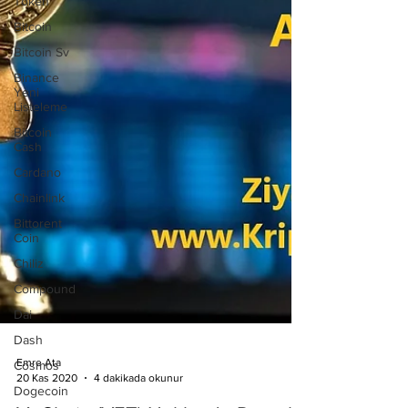
Token
Bitcoin
Bitcoin Sv
Binance
Yeni
Listeleme
Bitcoin
Cash
Cardano
Chainlink
Bittorent
Coin
Chiliz
Compound
Dai
Dash
Cosmos
Dogecoin