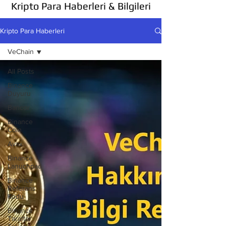
Kripto Para Haberleri & Bilgileri
Kripto Para Haberleri
VeChain
All Posts
Binance
Duyuru
Bancor
Binance
Coin
Avax
Binance
Lanuchpad
Binance
Referans
Kodu
Binance
Taraftar