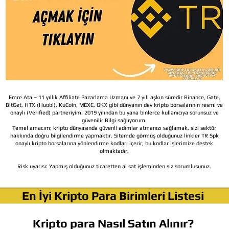
Emre Ata – 11 yıllık Affiliate Pazarlama Uzmanı ve 7 yılı aşkın süredir Binance, Gate,
BitGet, HTX (Huobi), KuCoin, MEXC, OKX gibi dünyanın dev kripto borsalarının resmi ve
onaylı (Verified) partneriyim. 2019 yılından bu yana binlerce kullanıcıya sorunsuz ve
güvenilir Bilgi sağlıyorum.
Temel amacım; kripto dünyasında güvenli adımlar atmanızı sağlamak, sizi sektör
hakkında doğru bilgilendirme yapmaktır. Sitemde görmüş olduğunuz linkler TR Spk
onaylı kripto borsalarına yönlendirme kodları içerir, bu kodlar işlerimize destek
olmaktadır.
Risk uyarısı:
Yapmış olduğunuz ticaretten al sat işleminden siz sorumlusunuz.
En İyi Kripto Para Birimleri Listesi
Kripto para Nasıl Satın Alınır?