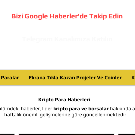
Bizi Google Haberler'de Takip Edin
Telegram Kanalımıza Katılın
o Paralar
Ekrana Tıkla Kazan Projeler Ve Coinler
K
Kripto Para Haberleri
lümdeki haberler, lider
kripto para ve borsalar
hakkında ay
haftalık önemli gelişmelerine göre güncellenmektedir.