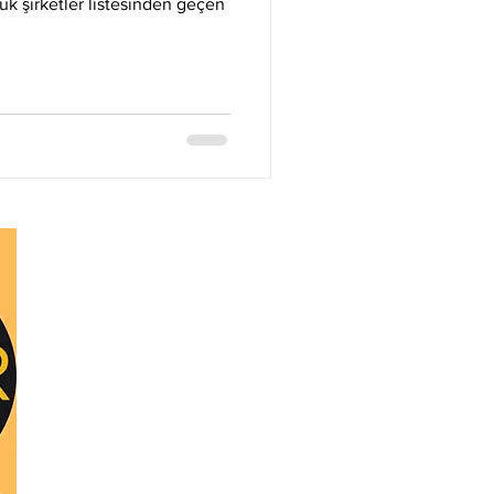
Litecoin
Monero
ük şirketler listesinden geçen