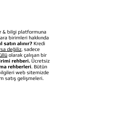
 & bilgi platformuna
ara birimleri hakkında
l satın alınır?
Kredi
rsa değiliz
, sadece
üllü
olarak çalışan bir
irimi rehberi.
Ücretsiz
lma rehberleri
. Bütün
bilgileri web sitemizde
um satış gelişmeleri.