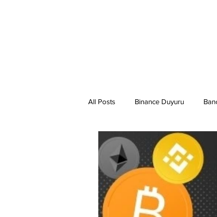
All Posts
Binance Duyuru
Ban
Binance Taraftar Token
Bitco
Bittorent Coin
Chiliz
Co