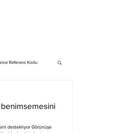
ance Referans Kodu
Cardano
Chainlink
 benimsemesini
ereum
ni destekliyor Görünüşe