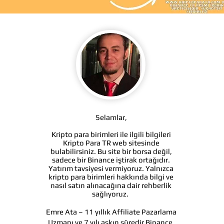
Selamlar,
Kripto para birimleri ile ilgili bilgileri
Kripto Para TR web sitesinde
bulabilirsiniz. Bu site bir borsa değil,
sadece bir Binance iştirak ortağıdır.
Yatırım tavsiyesi vermiyoruz. Yalnızca
kripto para birimleri hakkında bilgi ve
nasıl satın alınacağına dair rehberlik
sağlıyoruz.
Emre Ata – 11 yıllık Affiliate Pazarlama
Uzmanı ve 7 yılı aşkın süredir Binance,