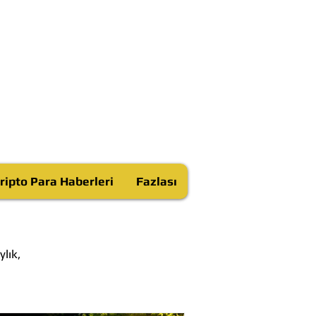
ripto Para Haberleri
Fazlası
lık,