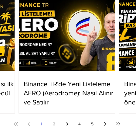
ı ilk
Binance TR'de Yeni Listeleme
Bin
ödül
AERO (Aerodrome): Nasıl Alınır
yen
ve Satılır
öne
1
2
3
4
5