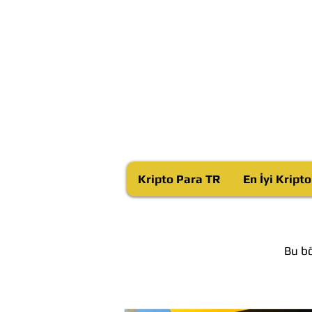
Kripto Para TR
En İyi Kript
Bu bö