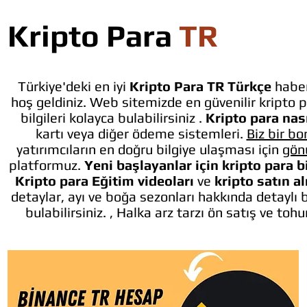
Kripto Para
TR
Türkiye'deki en iyi
Kripto Para TR Türkçe
haber
hoş geldiniz. Web sitemizde en güvenilir kripto p
bilgileri kolayca bulabilirsiniz .
Kripto para nası
kartı veya diğer ödeme sistemleri.
Biz bir bo
yatırımcıların en doğru bilgiye ulaşması için
gön
platformuz.
Yeni başlayanlar için kripto para b
Kripto para Eğitim videoları
ve
kripto satın a
detaylar, ayı ve boğa sezonları hakkında detaylı 
bulabilirsiniz. , Halka arz tarzı ön satış ve toh