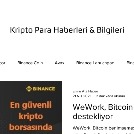
Kripto Para Haberleri & Bilgileri
cor
Binance Coin
Avax
Binance Lanuchpad
Bin
in
Bitcoin Sv
Binance Yeni Listeleme
Bitcoin Cash
Emre Ata Haber
21 Nis 2021
2 dakikada okunur
WeWork, Bitcoin
mpound
Dai
Dash
Cosmos
Dogecoin
Eth
destekliyor
WeWork, Bitcoin benimsemesi