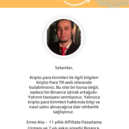
Selamlar,
Kripto para birimleri ile ilgili bilgileri
Kripto Para TR web sitesinde
bulabilirsiniz. Bu site bir borsa değil,
sadece bir Binance iştirak ortağıdır.
Yatırım tavsiyesi vermiyoruz. Yalnızca
kripto para birimleri hakkında bilgi ve
nasıl satın alınacağına dair rehberlik
sağlıyoruz.
Emre Ata – 11 yıllık Affiliate Pazarlama
Uzmanı ve 7 yılı aşkın süredir Binance,