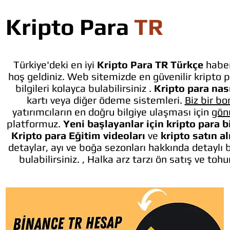
Kripto Para
TR
Türkiye'deki en iyi
Kripto Para TR Türkçe
haber
hoş geldiniz. Web sitemizde en güvenilir kripto p
bilgileri kolayca bulabilirsiniz .
Kripto para nası
kartı veya diğer ödeme sistemleri.
Biz bir bo
yatırımcıların en doğru bilgiye ulaşması için
gön
platformuz.
Yeni başlayanlar için kripto para b
Kripto para Eğitim videoları
ve
kripto satın a
detaylar, ayı ve boğa sezonları hakkında detaylı 
bulabilirsiniz. , Halka arz tarzı ön satış ve toh