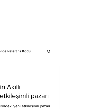
ance Referans Kodu
Cardano
Chainlink
n Akıllı
ereum
etkileşimli pazarı
irindeki yeni etkileşimli pazarı