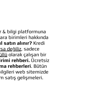
 & bilgi platformuna
ara birimleri hakkında
l satın alınır?
Kredi
rsa değiliz
, sadece
üllü
olarak çalışan bir
irimi rehberi.
Ücretsiz
lma rehberleri
. Bütün
bilgileri web sitemizde
um satış gelişmeleri.