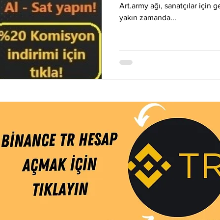
Eos
Kripto Para Haberleri
Iota
Holo
Linch
Art.army ağı, sanatçılar için g
yakın zamanda...