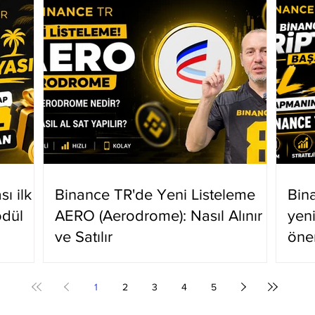
ı ilk
Binance TR'de Yeni Listeleme
Bin
ödül
AERO (Aerodrome): Nasıl Alınır
yen
ve Satılır
öne
1
2
3
4
5