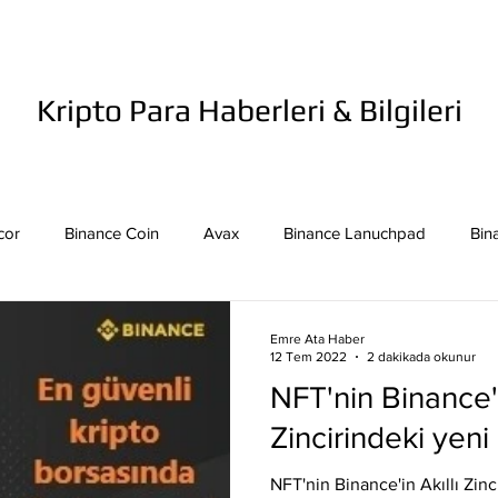
Kripto Para Haberleri & Bilgileri
cor
Binance Coin
Avax
Binance Lanuchpad
Bin
in
Bitcoin Sv
Binance Yeni Listeleme
Bitcoin Cash
Emre Ata Haber
12 Tem 2022
2 dakikada okunur
NFT'nin Binance'i
mpound
Dai
Dash
Cosmos
Dogecoin
Eth
Zincirindeki yeni 
NFT'nin Binance'in Akıllı Zinc