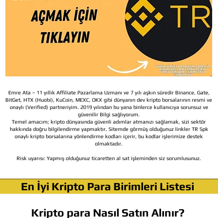
Emre Ata – 11 yıllık Affiliate Pazarlama Uzmanı ve 7 yılı aşkın süredir Binance, Gate,
BitGet, HTX (Huobi), KuCoin, MEXC, OKX gibi dünyanın dev kripto borsalarının resmi ve
onaylı (Verified) partneriyim. 2019 yılından bu yana binlerce kullanıcıya sorunsuz ve
güvenilir Bilgi sağlıyorum.
Temel amacım; kripto dünyasında güvenli adımlar atmanızı sağlamak, sizi sektör
hakkında doğru bilgilendirme yapmaktır. Sitemde görmüş olduğunuz linkler TR Spk
onaylı kripto borsalarına yönlendirme kodları içerir, bu kodlar işlerimize destek
olmaktadır.
Risk uyarısı:
Yapmış olduğunuz ticaretten al sat işleminden siz sorumlusunuz.
En İyi Kripto Para Birimleri Listesi
Kripto para Nasıl Satın Alınır?