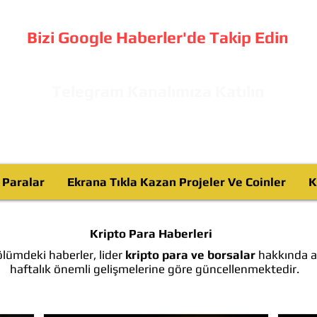
Bizi Google Haberler'de Takip Edin
Telegram Kanalımıza Katılın
o Paralar
Ekrana Tıkla Kazan Projeler Ve Coinler
K
Kripto Para Haberleri
lümdeki haberler, lider
kripto para ve borsalar
hakkında ay
haftalık önemli gelişmelerine göre güncellenmektedir.