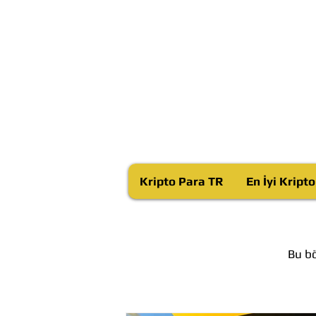
Kripto Para TR
En İyi Kript
Bu bö