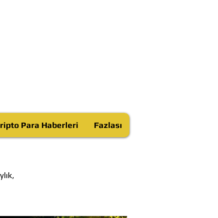
ripto Para Haberleri
Fazlası
lık,