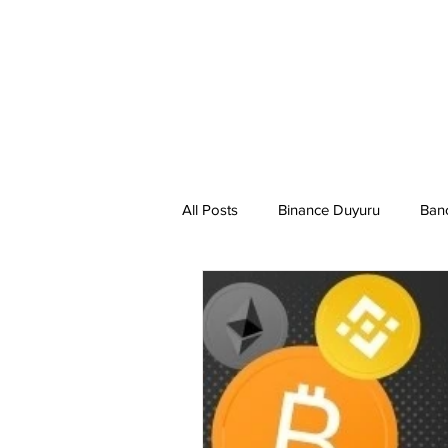
All Posts
Binance Duyuru
Ban
Binance Taraftar Token
Bitco
Bittorent Coin
Chiliz
Co