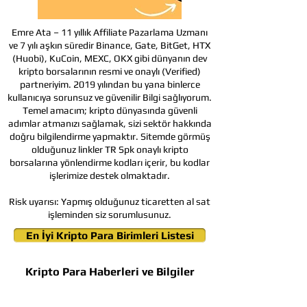
Emre Ata – 11 yıllık Affiliate Pazarlama Uzmanı
ve 7 yılı aşkın süredir Binance, Gate, BitGet, HTX
(Huobi), KuCoin, MEXC, OKX gibi dünyanın dev
kripto borsalarının resmi ve onaylı (Verified)
partneriyim. 2019 yılından bu yana binlerce
kullanıcıya sorunsuz ve güvenilir Bilgi sağlıyorum.
Temel amacım; kripto dünyasında güvenli
adımlar atmanızı sağlamak, sizi sektör hakkında
doğru bilgilendirme yapmaktır. Sitemde görmüş
olduğunuz linkler TR Spk onaylı kripto
borsalarına yönlendirme kodları içerir, bu kodlar
işlerimize destek olmaktadır.
Risk uyarısı:
Yapmış olduğunuz ticaretten al sat
işleminden siz sorumlusunuz.
En İyi Kripto Para Birimleri Listesi
Kripto Para Haberleri ve Bilgiler