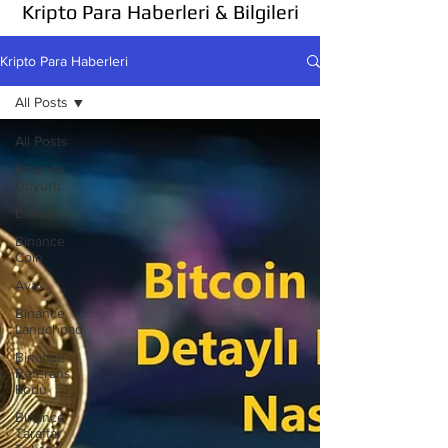
Kripto Para Haberleri & Bilgileri
Kripto Para Haberleri
All Posts
All Posts
Binance
Duyuru
Bancor
Binance
Coin
Avax
Binance
Lanuchpad
Binance
Referans
Kodu
Binance
Taraftar