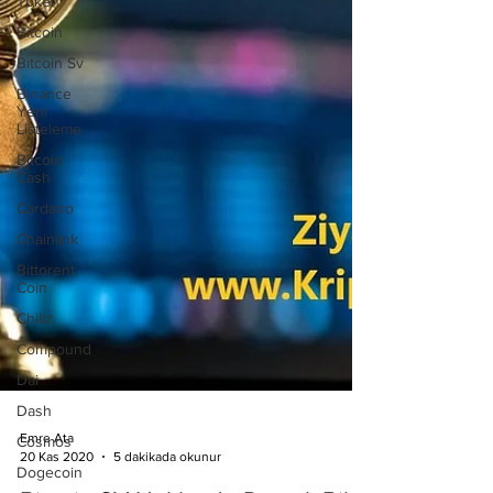
Token
Bitcoin
Bitcoin Sv
Binance
Yeni
Listeleme
Bitcoin
Cash
Cardano
Chainlink
Bittorent
Coin
Chiliz
Compound
Dai
Dash
Cosmos
Dogecoin