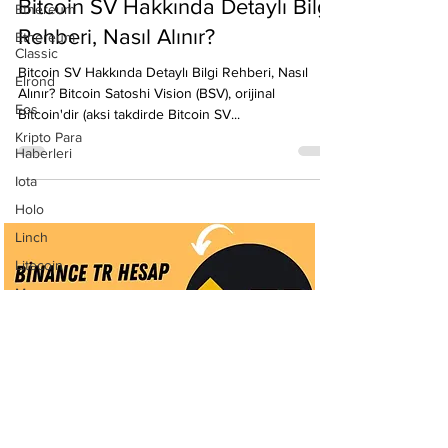
Ethereum
Ethereum
Emre Ata
Classic
20 Kas 2020
5 dakikada okunur
Elrond
Bitcoin SV Hakkında Detaylı Bilgi
Eos
Rehberi, Nasıl Alınır?
Kripto Para
Haberleri
Bitcoin SV Hakkında Detaylı Bilgi Rehberi, Nasıl
Alınır? Bitcoin Satoshi Vision (BSV), orijinal
Iota
Bitcoin'dir (aksi takdirde Bitcoin SV...
Holo
Linch
Litecoin
Monero
Ontology
Matic
Network
Neo
Ravencoin