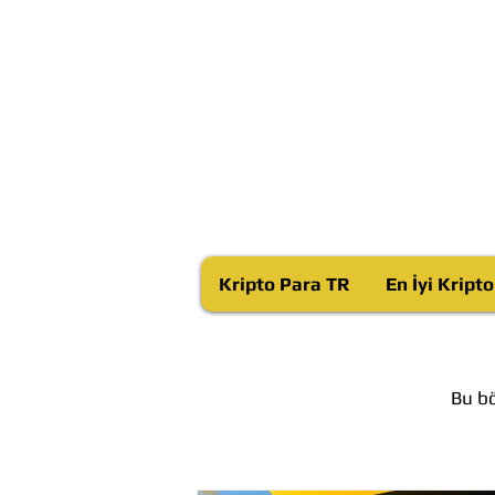
Kripto Para TR
En İyi Kript
Bu bö