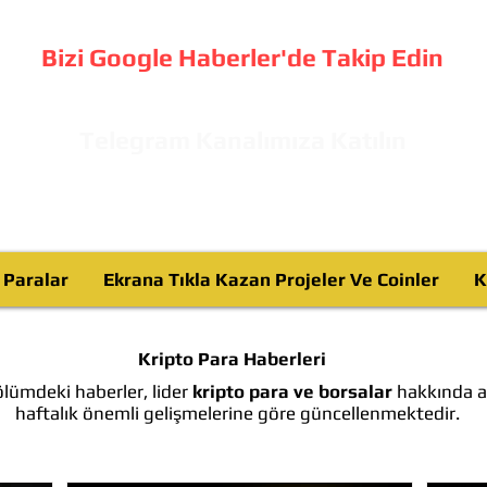
Bizi Google Haberler'de Takip Edin
Telegram Kanalımıza Katılın
o Paralar
Ekrana Tıkla Kazan Projeler Ve Coinler
K
Kripto Para Haberleri
lümdeki haberler, lider
kripto para ve borsalar
hakkında ay
haftalık önemli gelişmelerine göre güncellenmektedir.