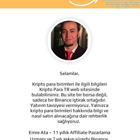
Selamlar,
Kripto para birimleri ile ilgili bilgileri
Kripto Para TR web sitesinde
bulabilirsiniz. Bu site bir borsa değil,
sadece bir Binance iştirak ortağıdır.
Yatırım tavsiyesi vermiyoruz. Yalnızca
kripto para birimleri hakkında bilgi ve
nasıl satın alınacağına dair rehberlik
sağlıyoruz.
Emre Ata – 11 yıllık Affiliate Pazarlama
Uzmanı ve 7 yılı aşkın süredir Binance,