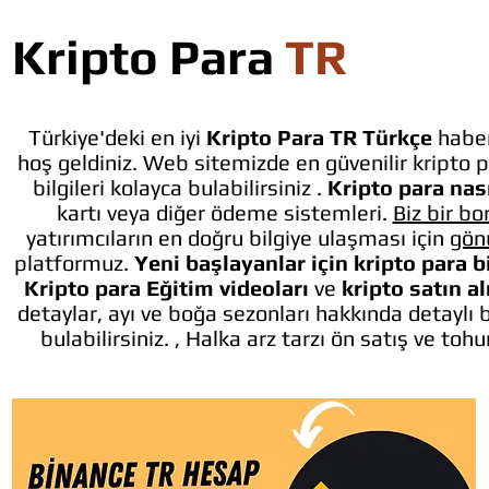
Kripto Para
TR
Türkiye'deki en iyi
Kripto Para TR Türkçe
haber
hoş geldiniz. Web sitemizde en güvenilir kripto p
bilgileri kolayca bulabilirsiniz .
Kripto para nası
kartı veya diğer ödeme sistemleri.
Biz bir bo
yatırımcıların en doğru bilgiye ulaşması için
gön
platformuz.
Yeni başlayanlar için kripto para b
Kripto para Eğitim videoları
ve
kripto satın a
detaylar, ayı ve boğa sezonları hakkında detaylı 
bulabilirsiniz. , Halka arz tarzı ön satış ve toh