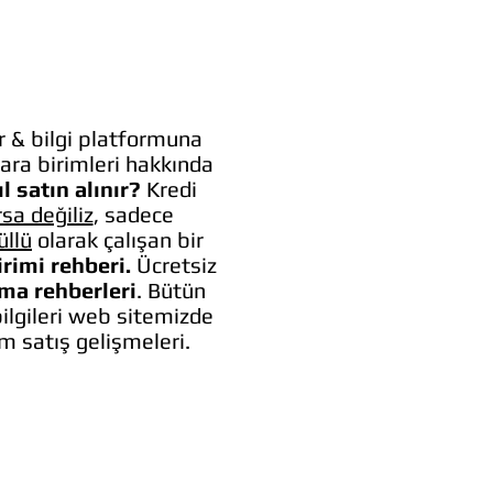
 & bilgi platformuna
ara birimleri hakkında
l satın alınır?
Kredi
rsa değiliz
, sadece
üllü
olarak çalışan bir
irimi rehberi.
Ücretsiz
lma rehberleri
. Bütün
bilgileri web sitemizde
um satış gelişmeleri.