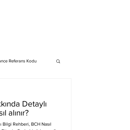
ance Referans Kodu
Cardano
Chainlink
kında Detaylı
ereum
ıl alınır?
ı Bilgi Rehberi, BCH Nasıl