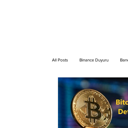
All Posts
Binance Duyuru
Ban
Binance Taraftar Token
Bitco
Bittorent Coin
Chiliz
Co