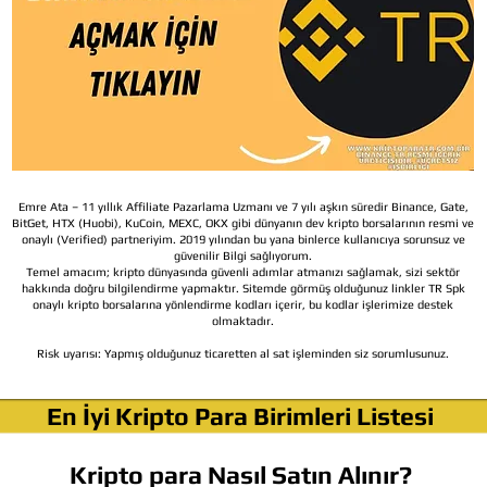
Emre Ata – 11 yıllık Affiliate Pazarlama Uzmanı ve 7 yılı aşkın süredir Binance, Gate,
BitGet, HTX (Huobi), KuCoin, MEXC, OKX gibi dünyanın dev kripto borsalarının resmi ve
onaylı (Verified) partneriyim. 2019 yılından bu yana binlerce kullanıcıya sorunsuz ve
güvenilir Bilgi sağlıyorum.
Temel amacım; kripto dünyasında güvenli adımlar atmanızı sağlamak, sizi sektör
hakkında doğru bilgilendirme yapmaktır. Sitemde görmüş olduğunuz linkler TR Spk
onaylı kripto borsalarına yönlendirme kodları içerir, bu kodlar işlerimize destek
olmaktadır.
Risk uyarısı:
Yapmış olduğunuz ticaretten al sat işleminden siz sorumlusunuz.
En İyi Kripto Para Birimleri Listesi
Kripto para Nasıl Satın Alınır?