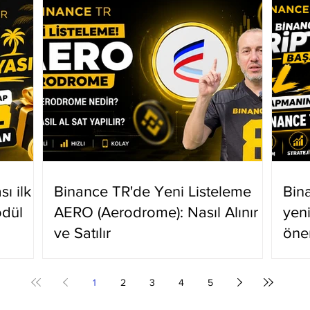
ı ilk
Binance TR'de Yeni Listeleme
Bin
ödül
AERO (Aerodrome): Nasıl Alınır
yen
ve Satılır
öne
1
2
3
4
5