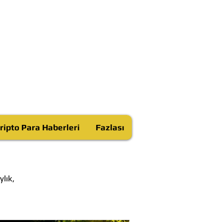
ripto Para Haberleri
Fazlası
lık,